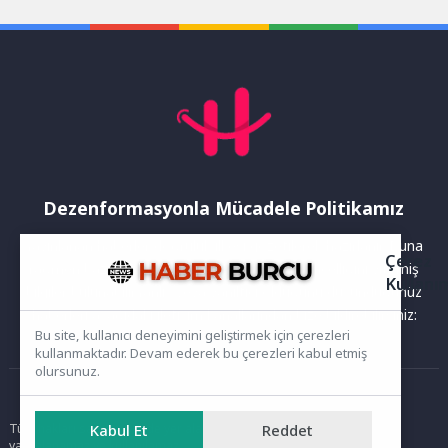
yer aldığı “O Benim...
Dezenformasyonla Mücadele Politikamız
Yayınlanan haberler doğruluk ilkesi gözetilerek hazırlanır. Buna
Çerez
rağmen bazı içeriklerde eksik, hatalı veya güncelliğini yitirmiş
Kullanı
bilgiler bulunabilir.Yanlış veya yanıltıcı olduğunu düşündüğünüz
haberleri aşağıdaki iletişim kanallarından bize bildirebilirsiniz:
Bu site, kullanıcı deneyimini geliştirmek için çerezleri
kullanmaktadır. Devam ederek bu çerezleri kabul etmiş
olursunuz.
Ana Sayfa
Kabul Et
Reddet
Tüm hakları saklıdır. Sitede yer alan içerikler izinsiz kopyalanamaz,
yayımlanamaz ve kullanılamaz.