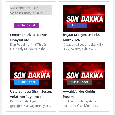
Meydanı’nda bir araya gelen
öğrencileri, “Bir Dokunuş, Bir
anneler, Anneler...
İz, Bir...
Kültür Sanat
Ekonomi
Fenomen Dizi 3. Sezon
İnşaat Maliyet Endeksi,
Onayını Aldı!
Mart 2026
Dan Fogelman’ın (‘This Is
İnşaat maliyet endeksi yıllık
Us’, ‘Only Murders in the
%27,24 arttı, aylık %2,76
Building’) imzasını taşıyan ve
arttıİnşaat maliyet endeksi,
ilk sezonuyla ‘En...
2026 yılı Mart ayında...
Kültür Sanat
Kültür Sanat
Usta sanatçı İlhan Şeşen,
Ayvalık’a Hoş Geldin
vefatının 1. yılında
Paşam…
Kadıköy Belediyesi,
Türkiye Cumhuriyeti'nin
Kadıköy Belediyesi’nin
geçtiğimiz yıl yaşamını yitiren
kurucusu Gazi Mustafa
Caddebostan Kültür
Türk müziğinin usta
Kemal Atatürk’ün Ayvalık'a
Merkezi’nde
ismi İlhan Şeşen anısına özel
gelişinin 92'inci yıl dönümü