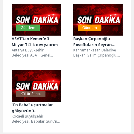
düzenleyeceği etkinlikle
bir anma gecesi...
kutlandı. Program, Ayvalık...
anılacak.
Gündem
Gündem
ASAT’tan Kemer’e 3
Başkan Çırpanoğlu
Milyar TL’lik dev yatırım
Posofluların Seyran
Antalya Büyükşehir
Kahramankazan Belediye
Şenliği’ne Katıldı
Belediyesi ASAT Genel
Başkanı Selim Çırpanoğlu,
Müdürlüğü, 2019-2026 yılları
Etimesgut, Yenimahalle,
arasında Kemer ilçesine
Çankaya, Ayvalı ve Sincan
toplam 3 milyar 176...
Ardahan-Posoflular
Dernekleri tarafından
düzenlenen...
Kültür Sanat
“En Baba” uçurtmalar
gökyüzünü
Kocaeli Büyükşehir
renklendirecek
Belediyesi, Babalar Günü’nü
unutulmaz kılmak amacıyla
birbirinden özel etkinliklerin