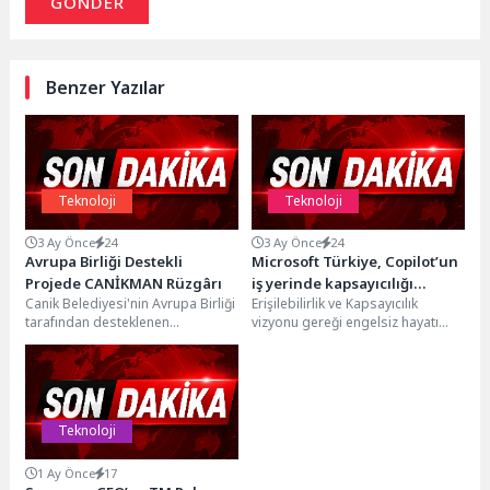
GÖNDER
Benzer Yazılar
Teknoloji
Teknoloji
3 Ay Önce
24
3 Ay Önce
24
Avrupa Birliği Destekli
Microsoft Türkiye, Copilot’un
Projede CANİKMAN Rüzgârı
iş yerinde kapsayıcılığı
Canik Belediyesi'nin Avrupa Birliği
Erişilebilirlik ve Kapsayıcılık
kolaylaştıran özelliklerini
tarafından desteklenen
vizyonu gereği engelsiz hayatı
tanıttığı eğitici videolarla
'Employment 5.0 İstihdam ve
tüm fonksiyonlarının merkezine
farkındalığı yükseltiyor
Dijital Girişimcilik' projesinde
koyan Microsoft, engellilerin
Türkiye'nin nüfusa...
sosyal, çalışma ve...
Teknoloji
1 Ay Önce
17