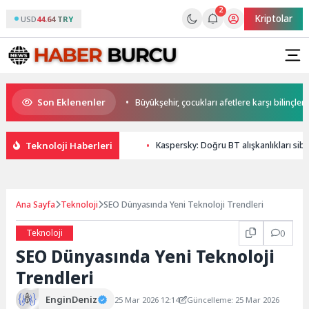
2
Kriptolar
USD
44.64 TRY
Son Eklenenler
kan Büyükakın’dan
Büyükşehir, çocukları afetlere karşı bilinçlendiriyor
Teknoloji Haberleri
Kaspersky: Doğru BT alışkanlıkları sibe
Ana Sayfa
Teknoloji
SEO Dünyasında Yeni Teknoloji Trendleri
Teknoloji
0
SEO Dünyasında Yeni Teknoloji
Trendleri
EnginDeniz
25 Mar 2026 12:14
Güncelleme: 25 Mar 2026