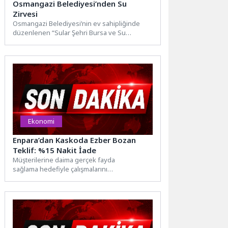
Osmangazi Belediyesi’nden Su
Zirvesi
Osmangazi Belediyesi’nin ev sahipliğinde
düzenlenen “Sular Şehri Bursa ve Su
Politikaları” söyleşisinde, Erdem Saker su...
Ekonomi
Enpara’dan Kaskoda Ezber Bozan
Teklif: %15 Nakit İade
Müşterilerine daima gerçek fayda
sağlama hedefiyle çalışmalarını
yürüten Enpara, bu anlayışla
geliştirdiği yeni hizmetini duyurdu. Artık Enpara
müşterileri, satın aldıkları kasko poliçesi
üzerinden yüzde 15...