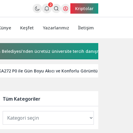
2
Kriptolar
Künye
Keşfet
Yazarlarımız
İletişim
yesi’nden ücretsiz üniversite tercih danışmanlığı
2 milyona
KA272 P0 ile Gün Boyu Akıcı ve Konforlu Görüntü Performansı
Tüm Kategoriler