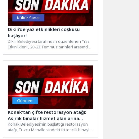
Kültür Sanat
Dikili’de yaz etkinlikleri coşkusu
başlıyor!
Dikili Belediyesi tarafından düzenlenen "Yaz
Etkinlikleri", 20-23 Temmuz tarihleri arasında
75. Yıl Parkı'nda kültür ve...
Gündem
Konak’tan çifte restorasyon atağı:
Asırlık binalar hizmet alanlarına
dönüşecek
Konak Belediyesi’nin başlattığı restorasyon
atağı, Tuzcu Mahallesi’ndeki iki tescilli binayla
devam ediyor. Birbirine bitişik olarak...