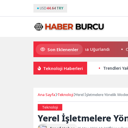
USD
44.64 TRY
Son Eklenenler
Bilgesu Erenus Son Yolculuğuna Uğurlandı
Osmangaz
Teknoloji Haberleri
Trendleri Ya
Ana Sayfa
Teknoloji
Yerel İşletmelere Yönelik Moder
Teknoloji
Yerel İşletmelere Yö