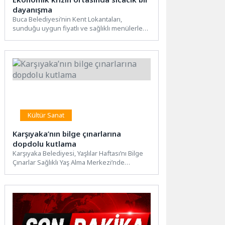
dayanışma
Buca Belediyesi’nin Kent Lokantaları,
sunduğu uygun fiyatlı ve sağlıklı menülerle
dar gelirli vatandaşlara ve öğrencilere...
Kültür Sanat
Karşıyaka’nın bilge çınarlarına
dopdolu kutlama
Karşıyaka Belediyesi, Yaşlılar Haftası’nı Bilge
Çınarlar Sağlıklı Yaş Alma Merkezi’nde
düzenlenen üç günlük dolu dolu...