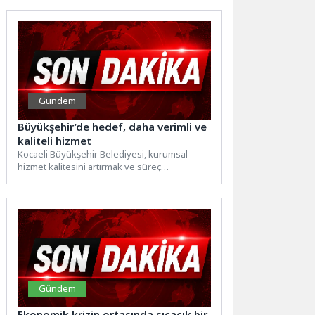
Gündem
Büyükşehir’de hedef, daha verimli ve
kaliteli hizmet
Kocaeli Büyükşehir Belediyesi, kurumsal
hizmet kalitesini artırmak ve süreç
yönetiminde standartlaşmayı sağlamak
amacıyla “Değer Zinciri...
Gündem
Ekonomik krizin ortasında sıcacık bir