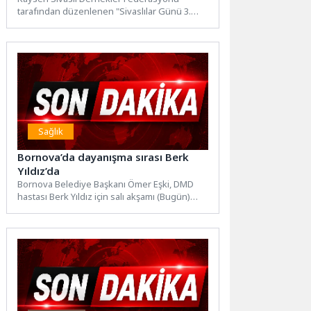
tarafından düzenlenen "Sivaslılar Günü 3.
Buluşması"nda sahne alan Ebru Yaşar,
yaklaşık...
Sağlık
Bornova’da dayanışma sırası Berk
Yıldız’da
Bornova Belediye Başkanı Ömer Eşki, DMD
hastası Berk Yıldız için salı akşamı (Bugün)
düzenlenecek yardım...