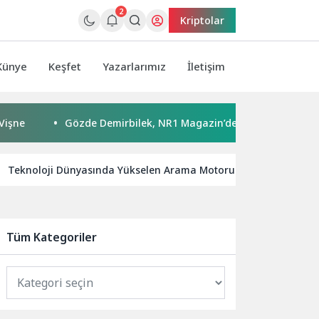
2
Kriptolar
Künye
Keşfet
Yazarlarımız
İletişim
Gözde Demirbilek, NR1 Magazin’de: ‘Son assolist olarak var ola
Teknoloji Dünyasında Yükselen Arama Motoru Trendleri
Tüm Kategoriler