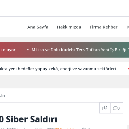
Ana Sayfa
Hakkımızda
Firma Rehberi
M Lisa ve Dolu Kadehi Ters Tut’tan Yeni İş Birliği: Vişne
ukta yeni hedefler yapay zekâ, enerji ve savunma sektörleri
ırı
0
 Siber Saldırı