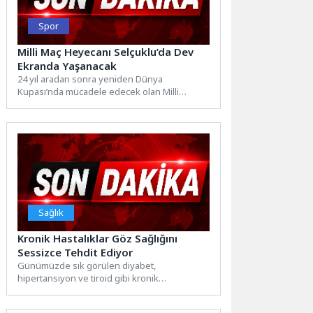
Spor
Milli Maç Heyecanı Selçuklu’da Dev
Ekranda Yaşanacak
24 yıl aradan sonra yeniden Dünya
Kupası’nda mücadele edecek olan Milli
Takımımız için tüm Türkiye’de...
Sağlık
Kronik Hastalıklar Göz Sağlığını
Sessizce Tehdit Ediyor
Günümüzde sık görülen diyabet,
hipertansiyon ve tiroid gibi kronik
rahatsızlıklar, yalnızca ilgili organları değil,
gözleri...