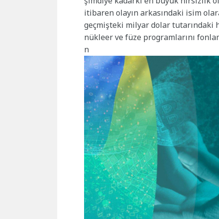
şimdiye kadarki en büyük hırsızlık o
itibaren olayın arkasındaki isim olar
geçmişteki milyar dolar tutarındaki 
nükleer ve füze programlarını fonla
n