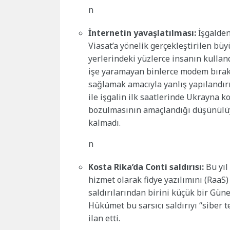
n
İnternetin yavaşlatılması:
İşgalden 
Viasat’a yönelik gerçekleştirilen büy
yerlerindeki yüzlerce insanın kulland
işe yaramayan binlerce modem bırak
sağlamak amacıyla yanlış yapılandırı
ile işgalin ilk saatlerinde Ukrayna
bozulmasının amaçlandığı düşünülüyor
kalmadı.
n
Kosta Rika’da Conti saldırısı:
Bu yıl
hizmet olarak fidye yazılımını (RaaS)
saldırılarından birini küçük bir Güne
Hükümet bu sarsıcı saldırıyı “siber 
ilan etti.