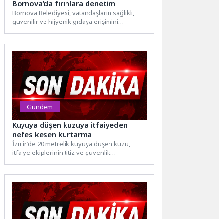
Bornova’da fırınlara denetim
Bornova Belediyesi, vatandaşların sağlıklı,
güvenilir ve hijyenik gıdaya erişimini
sağlamak amacıyla fırın denetimlerini aralıksız
sürdürüyor....
Gündem
Kuyuya düşen kuzuya itfaiyeden
nefes kesen kurtarma
İzmir’de 20 metrelik kuyuya düşen kuzu,
itfaiye ekiplerinin titiz ve güvenlik
önlemleriyle yürüttüğü çalışma sonucu...