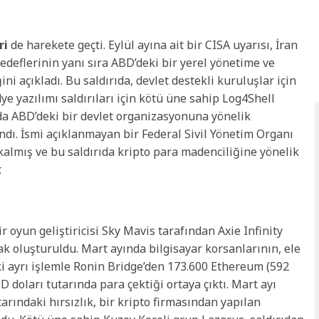
ri
de harekete geçti. Eylül ayına ait bir CISA uyarısı, İran
hedeflerinin yanı sıra ABD’deki bir yerel yönetime ve
ini açıkladı. Bu saldırıda, devlet destekli kuruluşlar için
ye yazılımı saldırıları için kötü üne sahip Log4Shell
da ABD’deki bir devlet organizasyonuna yönelik
andı. İsmi açıklanmayan bir Federal Sivil Yönetim Organı
kalmış ve bu saldırıda kripto para madenciliğine yönelik
.
r oyun geliştiricisi Sky Mavis tarafından Axie Infinity
ak oluşturuldu. Mart ayında bilgisayar korsanlarının, ele
iki ayrı işlemle Ronin Bridge’den 173.600 Ethereum (592
 doları tutarında para çektiği ortaya çıktı. Mart ayı
tarındaki hırsızlık, bir kripto firmasından yapılan