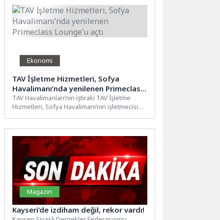
Ekonomi
TAV İşletme Hizmetleri, Sofya
Havalimanı’nda yenilenen Primeclass
Lounge’u açtı
TAV Havalimanları’nın iştiraki TAV İşletme
Hizmetleri, Sofya Havalimanı’nın işletmecisi
SOF Connect ile işbirliği kapsamında
Terminal...
Magazin
Kayseri’de izdiham değil, rekor vardı!
Kayseri Sivaslı Dernekler Federasyonu