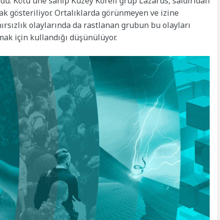
ldu. Kötü üne sahip Kuzey Koreli grup Lazarus, saldırıdan
ak gösteriliyor. Ortalıklarda görünmeyen ve izine
hırsızlık olaylarında da rastlanan grubun bu olayları
mak için kullandığı düşünülüyor.