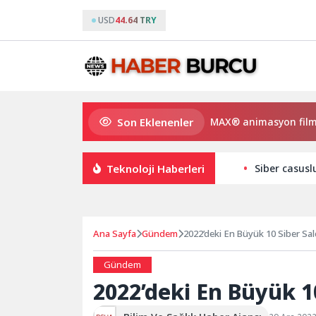
USD
44.64 TRY
Son Eklenenler
 Gülmeyen Kral Türkiye’nin ilk IMAX® animasyon filmi oluyor
Teknoloji Haberleri
Siber casusl
Ana Sayfa
Gündem
2022’deki En Büyük 10 Siber Sald
Gündem
2022’deki En Büyük 10