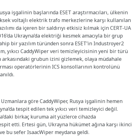
usya işgalinin başlarında ESET araştırmacıları, ülkenin
sek voltajlı elektrik trafo merkezlerine karşı kullanılan
zılımı da içeren bir saldırıyı etkisiz kılmak için CERT-UA
. 2016’da Ukrayna’da elektriği kesmek amacıyla bir grup
sahip bir yazılım türünden sonra ESET’in Industroyer2
m, yıkıcı CaddyWiper veri temizleyicisinin yeni bir türü
nın arkasındaki grubun izini gizlemek, olaya müdahale
irması operatörlerinin ICS konsollarının kontrolünü
anıldı.
Uzmanlara göre CaddyWiper, Rusya işgalinin hemen
a’da tespit edilen tek yıkıcı veri temizleyici değil.
a’daki birkaç kuruma ait yüzlerce cihazda
spit etti. Ertesi gün, Ukrayna hükümet ağına karşı ikinci
dı ve bu sefer IsaacWiper meydana geldi.