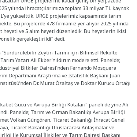
racattan URGE projelerine kadar geniş bir yelpazede
“2025 yılında ihracatçılarımıza toplam 33 milyar TL kaynak
TL’ye yükselttik. URGE projelerimiz kapsamında tarım
kte. Bu projelerde 478 firmamız yer alıyor. 2025 yılında
t heyeti ve 5 alım heyeti düzenledik. Bu heyetlerin ikisi
nelik gerçekleştirildi” dedi.
 “Sürdürülebilir Zeytin Tarımı için Bilimsel Rekolte
Tarım Yazarı Ali Ekber Yıldırım modere etti. Panelde;
düstriyel Bitkiler Dairesi’nden Fernando Mosquera
ım Departmanı Araştırma ve İstatistik Başkanı Juan
Enstitüsü’nden Dr. Murat Özaltaş ve Doktar Kurucu Ortağı
abet Gücü ve Avrupa Birliği Kotaları” paneli de yine Ali
di. Panelde; Tarım ve Orman Bakanlığı Avrupa Birliği
hmet Volkan Güngören, Ticaret Bakanlığı İhracat Genel
ya, Ticaret Bakanlığı Uluslararası Anlaşmalar ve
liği ile Kurumsal İlişkiler ve Tarım Dairesi Başkanı