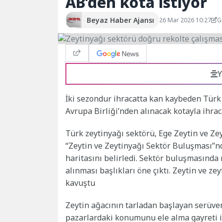
AB’den kota istiyor
Beyaz Haber Ajansı
26 Mar 2026 10:27
G
Y
İki sezondur ihracatta kan kaybeden Türk 
Avrupa Birliği’nden alınacak kotayla ihraca
Türk zeytinyağı sektörü, Ege Zeytin ve Zey
“Zeytin ve Zeytinyağı Sektör Buluşması”nda
haritasını belirledi. Sektör buluşmasında
alınması başlıkları öne çıktı. Zeytin ve z
kavuştu
Zeytin ağacının tarladan başlayan serüven
pazarlardaki konumunu ele alma gayreti iç