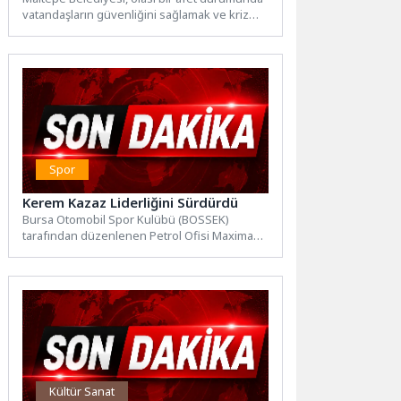
vatandaşların güvenliğini sağlamak ve kriz
anını en doğru şekilde...
Spor
Kerem Kazaz Liderliğini Sürdürdü
Bursa Otomobil Spor Kulübü (BOSSEK)
tarafından düzenlenen Petrol Ofisi Maxima
2026 Türkiye Ralli Şampiyonası üçüncü...
Kültür Sanat