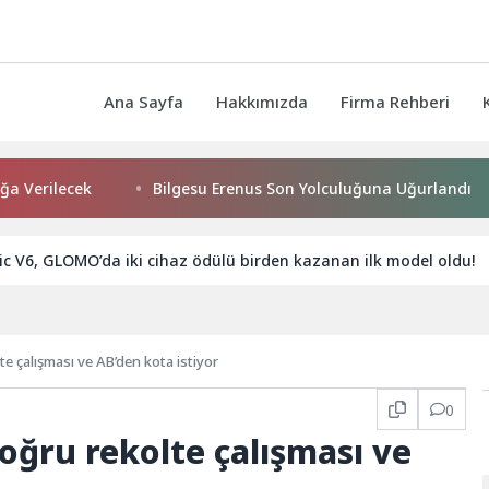
Ana Sayfa
Hakkımızda
Firma Rehberi
ecek
Bilgesu Erenus Son Yolculuğuna Uğurlandı
Os
 V6, GLOMO’da iki cihaz ödülü birden kazanan ilk model oldu!
e çalışması ve AB’den kota istiyor
0
oğru rekolte çalışması ve