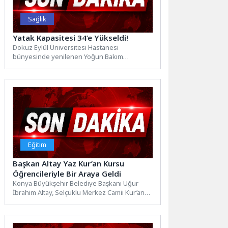
Sağlık
Yatak Kapasitesi 34’e Yükseldi!
Dokuz Eylül Üniversitesi Hastanesi
bünyesinde yenilenen Yoğun Bakım
Ünitesinin açılışı gerçekleştirildi. Modern tıbbi
altyapı ve...
Eğitim
Başkan Altay Yaz Kur’an Kursu
Öğrencileriyle Bir Araya Geldi
Konya Büyükşehir Belediye Başkanı Uğur
İbrahim Altay, Selçuklu Merkez Camii Kur’an
Kursu’nu ziyaret etti. Burada...