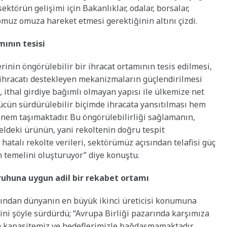
ektörün gelişimi için Bakanlıklar, odalar, borsalar,
 omuz omuza hareket etmesi gerektiğinin altını çizdi.
mının tesisi
in öngörülebilir bir ihracat ortamının tesis edilmesi,
ı ihracatı destekleyen mekanizmaların güçlendirilmesi
ithal girdiye bağımlı olmayan yapısı ile ülkemize net
gücün sürdürülebilir biçimde ihracata yansıtılması hem
 önem taşımaktadır. Bu öngörülebilirliği sağlamanın,
ı; eldeki ürünün, yani rekoltenin doğru tespit
hatalı rekolte verileri, sektörümüz açısından telafisi güç
n temelini oluşturuyor” diye konuştu.
ruhuna uygun adil bir rekabet ortamı
dından dünyanın en büyük ikinci üreticisi konumuna
ini şöyle sürdürdü; “Avrupa Birliği pazarında karşımıza
im kapasitemiz ve hedeflerimizle bağdaşmamaktadır.