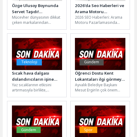
Özge Ulusoy Boynunda
2026’da Seo Haberleri ve
Servet Taşıdı!
Arama Motoru
Mücevher dünyasının dikkat
2026 SEO Haberleri: Arama
Genola’dan Düğün
Pazarlaması: Teknoloji
çeken markalarından
Motoru Pazarlamasında
Hediyesi Sürprizi
ile Uyumlu Stratejiler
Genola, 58. İstanbul
Yenilikler 2026 yılında SEO
Jewellery Show'da adeta
dünyasında önemli
yıldızlar geçidine sahne
gelişmeler yaşanmaya
oldu....
devam...
Teknoloji
Gündem
Sıcak hava dalgası
Öğrenci Dostu Kent
dolandırıcıların işine
Lokantaları ilgi görmeye
Yaz sıcaklarının etkisini
Ayvalık Belediye Başkanı
yaradı: Sahte klima
devam ediyor
artırmasıyla birlikte,
Mesut Ergin’in çok önem
kampanyalarına dikkat
soğutma sistemleri satın
verdiği sosyal sorumluluk
almak isteyen tüketicileri
projeleri arasında yer alan
hedef alan dolandırıcılık
ve...
girişimleri...
Gündem
Spor