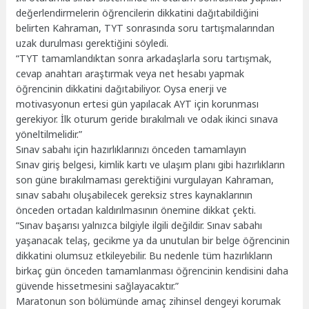
değerlendirmelerin öğrencilerin dikkatini dağıtabildiğini
belirten Kahraman, TYT sonrasında soru tartışmalarından
uzak durulması gerektiğini söyledi.
“TYT tamamlandıktan sonra arkadaşlarla soru tartışmak,
cevap anahtarı araştırmak veya net hesabı yapmak
öğrencinin dikkatini dağıtabiliyor. Oysa enerji ve
motivasyonun ertesi gün yapılacak AYT için korunması
gerekiyor. İlk oturum geride bırakılmalı ve odak ikinci sınava
yöneltilmelidir.”
Sınav sabahı için hazırlıklarınızı önceden tamamlayın
Sınav giriş belgesi, kimlik kartı ve ulaşım planı gibi hazırlıkların
son güne bırakılmaması gerektiğini vurgulayan Kahraman,
sınav sabahı oluşabilecek gereksiz stres kaynaklarının
önceden ortadan kaldırılmasının önemine dikkat çekti.
“Sınav başarısı yalnızca bilgiyle ilgili değildir. Sınav sabahı
yaşanacak telaş, gecikme ya da unutulan bir belge öğrencinin
dikkatini olumsuz etkileyebilir. Bu nedenle tüm hazırlıkların
birkaç gün önceden tamamlanması öğrencinin kendisini daha
güvende hissetmesini sağlayacaktır.”
Maratonun son bölümünde amaç zihinsel dengeyi korumak