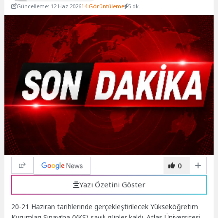
Güncelleme: 12 Haz 2026
14 Görüntüleme
5 dk.
0
Yazı Özetini Göster
20-21 Haziran tarihlerinde gerçekleştirilecek Yükseköğretim
Kurumları Sınavı’na (YKS) sayılı günler kaldı. Atlas Üniversitesi