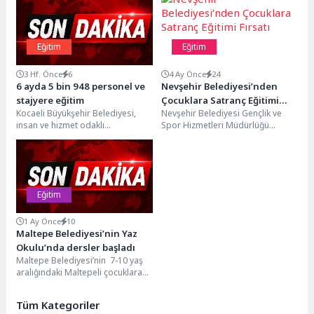
Eğitim
Eğitim
3 Hf. Önce
6
4 Ay Önce
24
6 ayda 5 bin 948 personel ve
Nevşehir Belediyesi’nden
stajyere eğitim
Çocuklara Satranç Eğitimi
Kocaeli Büyükşehir Belediyesi,
Nevşehir Belediyesi Gençlik ve
Fırsatı
insan ve hizmet odaklı
Spor Hizmetleri Müdürlüğü
belediyecilik anlayışı
bünyesinde faaliyet gösteren
doğrultusunda eğitim
Gönüllü Eğitim Merkezi, çocukların
faaliyetlerini aralıksız sürdürüyor.
zihinsel...
Bu...
Eğitim
1 Ay Önce
10
Maltepe Belediyesi’nin Yaz
Okulu’nda dersler başladı
Maltepe Belediyesi’nin 7-10 yaş
aralığındaki Maltepeli çocuklara
yönelik düzenlediği Yaz Okulu’nun
ilk gününde çocuklar birbirinden...
Tüm Kategoriler