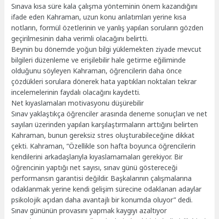
Sınava kısa süre kala çalışma yönteminin önem kazandığını
ifade eden Kahraman, uzun konu anlatımları yerine kısa
notların, formül özetlerinin ve yanlış yapılan soruların gözden
geçirilmesinin daha verimli olacağını belirtti.
Beynin bu dönemde yoğun bilgi yüklemekten ziyade mevcut
bilgileri düzenleme ve erişilebilir hale getirme eğiliminde
olduğunu söyleyen Kahraman, öğrencilerin daha önce
çözdükleri sorulara dönerek hata yaptıkları noktaları tekrar
incelemelerinin faydalı olacağını kaydetti.
Net kıyaslamaları motivasyonu düşürebilir
Sınav yaklaştıkça öğrenciler arasında deneme sonuçları ve net
sayıları üzerinden yapılan karşılaştırmaların arttığını belirten
Kahraman, bunun gereksiz stres oluşturabileceğine dikkat
çekti. Kahraman, “Özellikle son hafta boyunca öğrencilerin
kendilerini arkadaşlarıyla kıyaslamamaları gerekiyor. Bir
öğrencinin yaptığı net sayısı, sınav günü göstereceği
performansın garantisi değildir. Başkalarının çalışmalarına
odaklanmak yerine kendi gelişim sürecine odaklanan adaylar
psikolojik açıdan daha avantajlı bir konumda oluyor” dedi.
Sınav gününün provasını yapmak kaygıyı azaltıyor