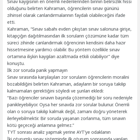
Sınav kaygısının en önemli nedenlerinden birinin belirsizlik hissi
olduğunu belirten Kahraman, öğrencilerin sınav gününü
zihinsel olarak canlandırmalarının faydalı olabileceğini ifade
etti.
Kahraman, “Sınav sabahı evden çıkıştan sınav salonuna girişe,
kitapçığın dağıtılmasından ilk soruların çözümüne kadar tüm
süreci zihinde canlandırmak öğrencinin kendisini daha hazır
hissetmesine yardımcı olabilir. Bu yöntem özellikle sınav
ortamına ilişkin kaygıları azaltmada etkili olabiliyor” diye
konuştu.
İlk zor soruda panik yapmayın
Sınav sırasında karşılaşılan zor soruların öğrencilerin moralini
bozabildiğini belirten Kahraman, adayların bir soruya takılıp
kalmamaları gerektiğini söyledi ve şunları ekledi:
“Bazı öğrenciler sınavın başında çözemediği bir soru nedeniyle
panikleyebiliyor. Oysa her sınavda zor sorular bulunur. Önemli
olan o soruya takılıp kalmak değil, zamanı doğru yöneterek
ilerleyebilmektir. Bir soruda yaşanan zorlanma, tüm sınavın
kötü geçeceği anlamına gelmez.”
TYT sonrası analiz yapmak yerine AYT’ye odaklanın
İki oturumlu sınav sisteminde ilk oturum sonrasında yapılan