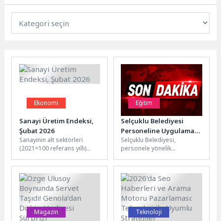
Ekonomi
Eğitim
Sanayi Üretim Endeksi,
Selçuklu Belediyesi
Şubat 2026
Personeline Uygulamalı
Sanayinin alt sektörleri
Selçuklu Belediyesi,
Yangın Eğitimi Verildi
(2021=100 referans yıllı)
personele yönelik
incelendiğinde, 2026 yılı
düzenlediği kurum içi eğitim
Şubat ayında madencilik ve
programlarına yıl boyunca
taş ocakçılığı...
aralıksız devam ediyor. Bu...
Magazin
Teknoloji