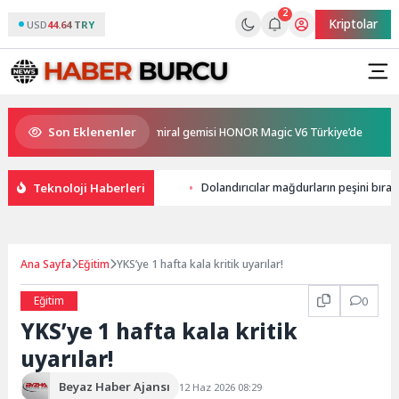
2
Kriptolar
USD
44.64 TRY
Son Eklenenler
 ve en güçlü katlanabilir amiral gemisi HONOR Magic V6 Türkiye’de
Bey
Teknoloji Haberleri
Dolandırıcılar mağdurların peşini bıra
Ana Sayfa
Eğitim
YKS’ye 1 hafta kala kritik uyarılar!
Eğitim
0
YKS’ye 1 hafta kala kritik
uyarılar!
Beyaz Haber Ajansı
12 Haz 2026 08:29