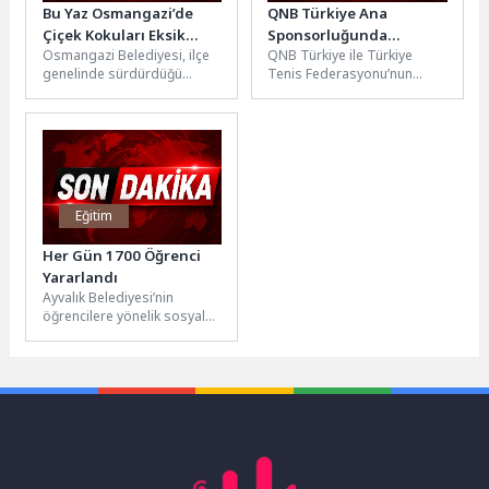
Bu Yaz Osmangazi’de
QNB Türkiye Ana
Çiçek Kokuları Eksik
Sponsorluğunda
Osmangazi Belediyesi, ilçe
QNB Türkiye ile Türkiye
Olmayacak
Türkiye’nin İlk Padel
genelinde sürdürdüğü
Tenis Federasyonu’nun
Türkiye Şampiyonası
peyzaj ve çevre düzenleme
(TTF) padelin Türkiye’de
Başlıyor
çalışmalarıyla kenti
sağlam bir altyapı üzerinde
rengarenk çiçeklerle
büyümesi, daha...
buluşturuyor. Parklar,...
Eğitim
Her Gün 1700 Öğrenci
Yararlandı
Ayvalık Belediyesi’nin
öğrencilere yönelik sosyal
destek projeleri arasında
yer alan Öğrenci Kent
Lokantaları, 2025-2026
eğitim...