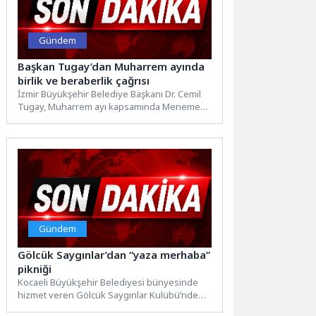
Gündem
Başkan Tugay’dan Muharrem ayında
birlik ve beraberlik çağrısı
İzmir Büyükşehir Belediye Başkanı Dr. Cemil
Tugay, Muharrem ayı kapsamında Menemen
ve Buca'da düzenlenen aşure...
Gündem
Gölcük Saygınlar’dan “yaza merhaba”
pikniği
Kocaeli Büyükşehir Belediyesi bünyesinde
hizmet veren Gölcük Saygınlar Kulübü’nde
“yaza merhaba” pikniği düzenledi. Kocaeli