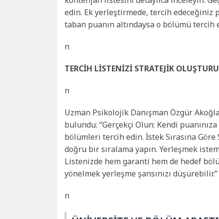
kontenjan listesini detaylıca inceleyin. G
edin. Ek yerleştirmede, tercih edeceğiniz
taban puanın altındaysa o bölümü tercih 
n
TERCİH LİSTENİZİ STRATEJİK OLUŞTUR
n
Uzman Psikolojik Danışman Özgür Akoğlan,
bulundu: “Gerçekçi Olun: Kendi puanınıza
bölümleri tercih edin. İstek Sırasına Göre
doğru bir sıralama yapın. Yerleşmek isteme
Listenizde hem garanti hem de hedef bölü
yönelmek yerleşme şansınızı düşürebilir.”
n