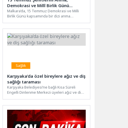
Demokrasi ve Millî Birlik Günü
Programı Gerçekleştirildi
Malkara’da, 15 Temmuz Demokrasi ve Milli
Birlik Günü kapsamında bir dizi anma
programı gerçekleştirildi. Gün...
Sağlık
Karşıyaka’da özel bireylere ağız ve diş
sağlığı taraması
Karşıyaka Belediyesi’ne bağlı Kısa Süreli
Engelli Dinlenme Merkezi üyeleri ağız ve diş
sağlığı taramasından geçirildi,...