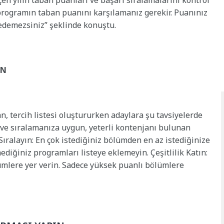
eçen yılın taban puanları ve başarı sıralamalarını kontrol
 programın taban puanını karşılamanız gerekir. Puanınız
edemezsiniz” şeklinde konuştu.
UN
 tercih listesi oluştururken adaylara şu tavsiyelerde
 ve sıralamanıza uygun, yeterli kontenjanı bulunan
 Sıralayın: En çok istediğiniz bölümden en az istediğinize
diğiniz programları listeye eklemeyin. Çeşitlilik Katın:
mlere yer verin. Sadece yüksek puanlı bölümlere