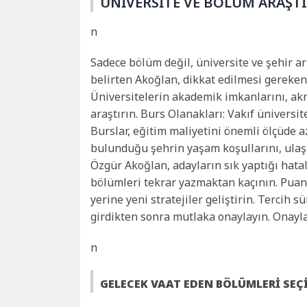
ÜNİVERSİTE VE BÖLÜM ARAŞT
n
Sadece bölüm değil, üniversite ve şehir a
belirten Akoğlan, dikkat edilmesi gerekenl
Üniversitelerin akademik imkanlarını, akre
araştırın. Burs Olanakları: Vakıf üniversit
Burslar, eğitim maliyetini önemli ölçüde az
bulunduğu şehrin yaşam koşullarını, ula
Özgür Akoğlan, adayların sık yaptığı hatal
bölümleri tekrar yazmaktan kaçının. Puan
yerine yeni stratejiler geliştirin. Tercih 
girdikten sonra mutlaka onaylayın. Onaylan
n
GELECEK VAAT EDEN BÖLÜMLERİ SEÇ