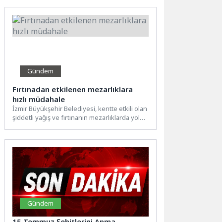
Üniversitesi...
Gündem
Fırtınadan etkilenen mezarlıklara
hızlı müdahale
İzmir Büyükşehir Belediyesi, kentte etkili olan
şiddetli yağış ve fırtınanın mezarlıklarda yol
açtığı hasarı kısa...
Gündem
15 Temmuz Şehitlerini Anma,