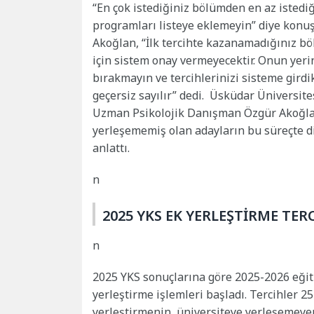
“En çok istediğiniz bölümden en az istedi
programları listeye eklemeyin” diye konuş
Akoğlan, “İlk tercihte kazanamadığınız b
için sistem onay vermeyecektir. Onun yerine
bırakmayın ve tercihlerinizi sisteme gird
geçersiz sayılır” dedi. Üsküdar Üniversite
Uzman Psikolojik Danışman Özgür Akoğlan
yerleşememiş olan adayların bu süreçte di
anlattı.
n
2025 YKS EK YERLEŞTİRME TER
n
2025 YKS sonuçlarına göre 2025-2026 eğit
yerleştirme işlemleri başladı. Tercihler 25
yerleştirmenin, üniversiteye yerleşemeye