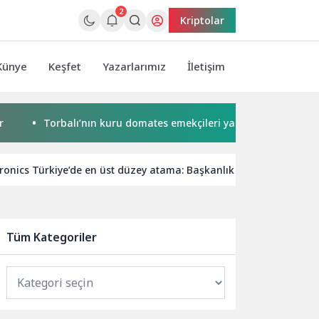
2
Kriptolar
Künye
Keşfet
Yazarlarımız
İletişim
Torbalı’nın kuru domates emekçileri yalnız bırakılmadı
onics Türkiye’de en üst düzey atama: Başkanlık görevine Billy Ki
Tüm Kategoriler