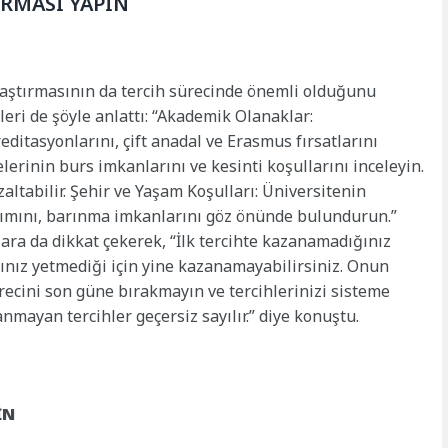
IRMASI YAPIN
raştırmasının da tercih sürecinde önemli olduğunu
eri de şöyle anlattı: “Akademik Olanaklar:
ditasyonlarını, çift anadal ve Erasmus fırsatlarını
elerinin burs imkanlarını ve kesinti koşullarını inceleyin.
altabilir. Şehir ve Yaşam Koşulları: Üniversitenin
şımını, barınma imkanlarını göz önünde bulundurun.”
ara da dikkat çekerek, “İlk tercihte kazanamadığınız
ınız yetmediği için yine kazanamayabilirsiniz. Onun
sürecini son güne bırakmayın ve tercihlerinizi sisteme
mayan tercihler geçersiz sayılır.” diye konuştu.
İN