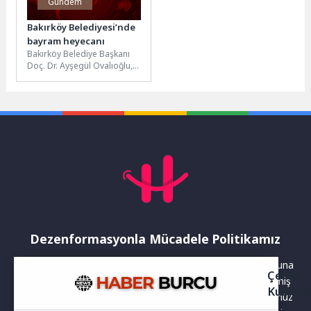
Gündem
Bakırköy Belediyesi’nde
bayram heyecanı
Bakırköy Belediye Başkanı
Doç. Dr. Ayşegül Ovalıoğlu,
Kurban Bayramı öncesi
belediye çalışanlarıyla
bayramlaştı.Bakırköy
Belediyesi, Kurban...
Dezenformasyonla Mücadele Politikamız
Yayınlanan haberler doğruluk ilkesi gözetilerek hazırlanır. Buna
Çerez
rağmen bazı içeriklerde eksik, hatalı veya güncelliğini yitirmiş
Kullanı
bilgiler bulunabilir.Yanlış veya yanıltıcı olduğunu düşündüğünüz