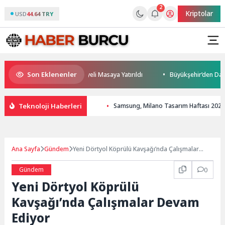
2
Kriptolar
USD
44.64 TRY
Son Eklenenler
eleceği ve Yatırım Potansiyeli Masaya Yatırıldı
Büyükşehir’den Darıca’
Teknoloji Haberleri
Samsung, Milano Tasarım Haftası 2026’
Ana Sayfa
Gündem
Yeni Dörtyol Köprülü Kavşağı’nda Çalışmalar
Devam Ediyor
Gündem
0
Yeni Dörtyol Köprülü
Kavşağı’nda Çalışmalar Devam
Ediyor