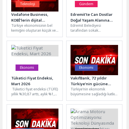
Teknoloji
Gündem
Vodafone Business,
Edremit’te Can Dostlar
KOBİ’lerin dijital
Doğal Yaşam Alanına
Türkiye ekonomisinin bel
Edremit Belediyesi
dönüşümüne rehberlik
Kavuştu
kemiğini oluşturan küçük ve
tarafından sokak
etmeye devam edecek
orta büyüklükteki işletmeler
hayvanlarının rehabilitasyon
(KOBİ), değişen pazar
süreçlerini özgür ve doğal
koşullarına uyum...
bir ortamda geçirmeleri
amacıyla hayata...
Ekonomi
Ekonomi
Tüketici Fiyat Endeksi,
VakıfBank, 72 yıldır
Mart 2026
Türkiye’nin gücüne
Tüketici fiyat endeksi (TÜFE)
Türkiye’nin ekonomik
değer katıyor
yıllık %30,87 arttı, aylık %1,94
büyümesine sağladığı katkı
arttıTÜFE'deki (2025=100)
ve değer üreten yaklaşımıyla
değişim 2026 yılı Mart...
öne çıkan VakıfBank, 72.
yaşını kutluyor....