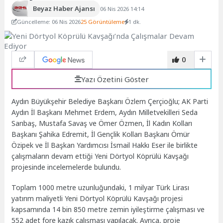
Beyaz Haber Ajansı
06 Nis 2026 14:14
Güncelleme: 06 Nis 2026
25 Görüntüleme
1 dk.
0
Yazı Özetini Göster
Aydın Büyükşehir Belediye Başkanı Özlem Çerçioğlu; AK Parti
Aydın İl Başkanı Mehmet Erdem, Aydın Milletvekilleri Seda
Sarıbaş, Mustafa Savaş ve Ömer Özmen, İl Kadın Kolları
Başkanı Şahika Edremit, İl Gençlik Kolları Başkanı Ömür
Özipek ve İl Başkan Yardımcısı İsmail Hakkı Eser ile birlikte
çalışmaların devam ettiği Yeni Dörtyol Köprülü Kavşağı
projesinde incelemelerde bulundu.
Toplam 1000 metre uzunluğundaki, 1 milyar Türk Lirası
yatırım maliyetli Yeni Dörtyol Köprülü Kavşağı projesi
kapsamında 14 bin 850 metre zemin iyileştirme çalışması ve
552 adet fore kazık çalışması yapılacak. Ayrıca, proje