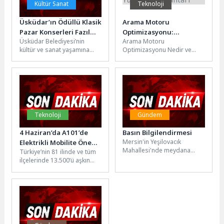
Kültür Sanat
Teknoloji
Üsküdar’ın Ödüllü Klasik
Arama Motoru
Pazar Konserleri Fazıl
Optimizasyonu:
Üsküdar Belediyesi’nin
Arama Motoru
Say ile Yeni Sezona
Teknoloji Dünyasında
kültür ve sanat yaşamına
Optimizasyonu Nedir ve
Merhaba Diyor
Yükselişin Anahtarı
değer katan, sanatseverlerin
Neden Önemlidir? Arama
yoğun ilgiyle takip ettiği
Motoru Optimizasyonu
ödüllü konser...
(SEO), web sitenizin arama
motorları...
Teknoloji
Gündem
4 Haziran’da A101’de
Basın Bilgilendirmesi
Mersin'in Yeşilovacık
Elektrikli Mobilite Öne
Mahallesi'nde meydana
Türkiye’nin 81 ilinde ve tüm
Çıkıyor
gelen orman yangınının
ilçelerinde 13.500’ü aşkın
söndürülmesine yönelik
marketiyle hizmet veren,
çalışmalara Akkuyu Nükleer
1.200’den fazla tedarikçisiyle
Güç Santrali'nin (NGS)...
perakende...