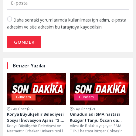
Daha sonraki yorumlarımda kullanılması için adım, e-posta
adresim ve site adresim bu tarayıcıya kaydedilsin.
GÖNDER
Benzer Yazılar
Gündem
Gündem
2 Ay Önce
15
5 Ay Önce
21
Konya Büyükşehir Belediyesi
Umudun adı SMA hastası
Sosyal İnovasyon Ajansı “3.
Rüzgar ! Tanju Özcan da
Konya Büyükşehir Belediyesi ve
Ailesi ile Bolu’da yaşayan SMA
Yenilikçi Çocuk Yayıncılığı
destek vermişti
Necmettin Erbakan Üniversitesi iş
TİP-2 hastası Rüzgar Göktaş’ın
Paneli” Gerçekleştirdi