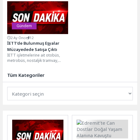
birliğiyle faaliyetlerini yürüten
yurt dışı tedavisi için ihtiyaç olan...
Sosyal İnovasyon Ajansı ve...
Gündem
2 Ay Önce
12
İETT’de Bulunmuş Eşyalar
Müzayedede Satışa Çıktı
İETT işletmelerine ait otobüs,
metrobüs, nostaljik tramvay,
tünel, durak ve istasyonlarda
yolcular tarafından unutulan ve...
Tüm Kategoriler