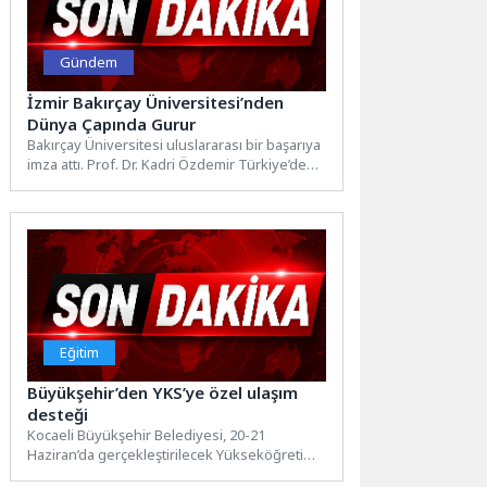
Gündem
İzmir Bakırçay Üniversitesi’nden
Dünya Çapında Gurur
Bakırçay Üniversitesi uluslararası bir başarıya
imza attı. Prof. Dr. Kadri Özdemir Türkiye’de
7’nci, Dünyada 270’inci...
Eğitim
Büyükşehir’den YKS’ye özel ulaşım
desteği
Kocaeli Büyükşehir Belediyesi, 20-21
Haziran’da gerçekleştirilecek Yükseköğretim
Kurumları Sınavı (YKS) kapsamında öğrenci ve