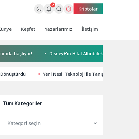
2
Kriptolar
Künye
Keşfet
Yazarlarımız
İletişim
şlıyor!
Disney+’ın Hilal Altınbilek ve Serkan Çayoğlu’nun B
e Dönüştürdü
Yeni Nesil Teknoloji ile Tanışın: SEO Uyumlu ve 
Tüm Kategoriler