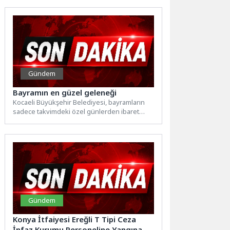
sınav görevlilerine...
Gündem
Bayramın en güzel geleneği
Kocaeli Büyükşehir Belediyesi, bayramların
sadece takvimdeki özel günlerden ibaret
olmadığını en güzel bir gelenek ile...
Gündem
Konya İtfaiyesi Ereğli T Tipi Ceza
İnfaz Kurumu Personeline Yangına