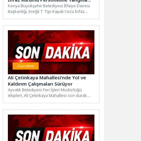
Müdahale Eğitimi Verdi
Konya Büyükşehir Belediyesi İtfaiye Dairesi
Başkanlığı, Ereğli T Tipi Kapalı Ceza İnfaz
Kurumunda görev yapan...
Gündem
Ali Çetinkaya Mahallesi’nde Yol ve
Kaldırım Çalışmaları Sürüyor
Ayvalık Belediyesi Fen İşleri Müdürlüğü
ekipleri, Ali Çetinkaya Mahallesi son durak
bölgesinde doğal gaz altyapı...