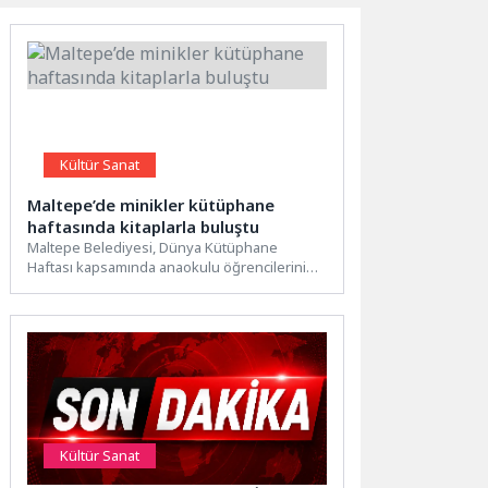
Kültür Sanat
Maltepe’de minikler kütüphane
haftasında kitaplarla buluştu
Maltepe Belediyesi, Dünya Kütüphane
Haftası kapsamında anaokulu öğrencilerini
Yalvaç Ural Çocuk Kütüphanesi ve Oyuncak
Müzesi’nde...
Kültür Sanat