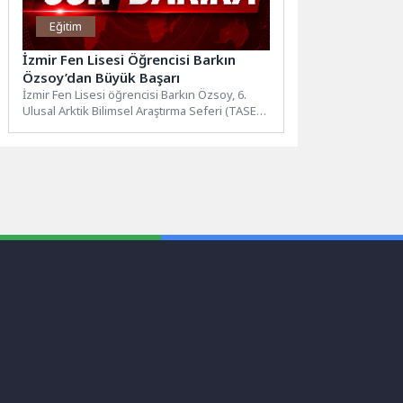
Eğitim
İzmir Fen Lisesi Öğrencisi Barkın
Özsoy’dan Büyük Başarı
İzmir Fen Lisesi öğrencisi Barkın Özsoy, 6.
Ulusal Arktik Bilimsel Araştırma Seferi (TASE-
6) kapsamında kutuplarda...