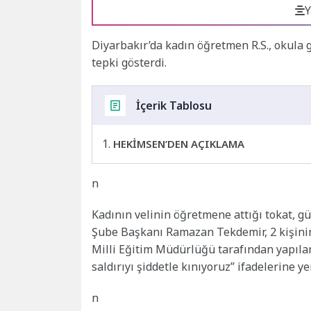
Y
Diyarbakır’da kadın öğretmen R.S., okula g
tepki gösterdi.
İçerik Tablosu
HEKİMSEN’DEN AÇIKLAMA
n
Kadının velinin öğretmene attığı tokat, g
Şube Başkanı Ramazan Tekdemir, 2 kişinin gö
Milli Eğitim Müdürlüğü tarafından yapıla
saldırıyı şiddetle kınıyoruz” ifadelerine yer
n