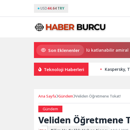
USD
44.64 TRY
Son Eklenenler
Dünyanın en ince ve en güçlü katlanabilir amiral gemisi
Teknoloji Haberleri
Kaspersky, T
Ana Sayfa
Gündem
Veliden Öğretmene Tokat!
Gündem
Veliden Öğretmene T