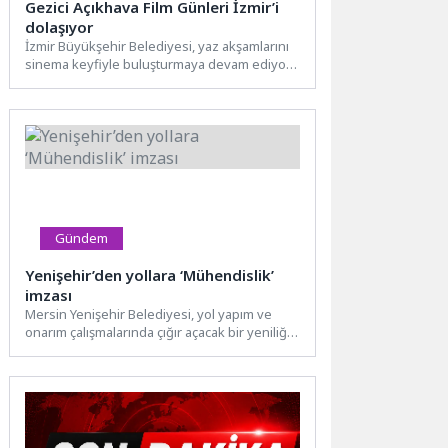
Gezici Açıkhava Film Günleri İzmir’i
dolaşıyor
İzmir Büyükşehir Belediyesi, yaz akşamlarını
sinema keyfiyle buluşturmaya devam ediyor.
Ücretsiz yapılan "Gezici Açıkhava Film...
Gündem
Yenişehir’den yollara ‘Mühendislik’
imzası
Mersin Yenişehir Belediyesi, yol yapım ve
onarım çalışmalarında çığır açacak bir yeniliğe
imza attı. Belediye...