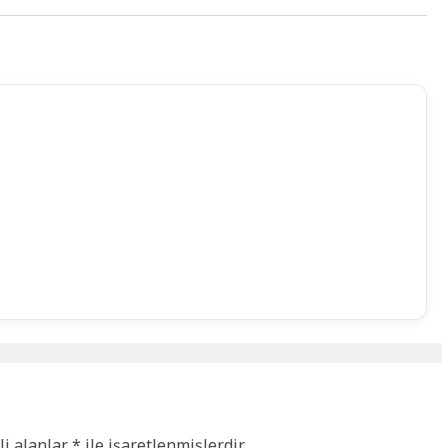
li alanlar
*
ile işaretlenmişlerdir