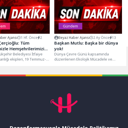
dem
Gündem
ber Ajansı
1 Hf. Önce
2
Beyaz Haber Ajansı
2 Ay Önce
13
Çerçioğlu: Tüm
Başkan Mutlu: Başka bir dünya
mizle Hemşehrilerimizin
yok!
yız
kşehir Belediyesi İtfaiye
Dünya Çevre Günü kapsamında
anlığı ekipleri, 19 Temmuz-
düzenlenen Ekolojik Mücadele ve
tarihleri arasında il
Direniş Yürüyüşü’nde çevre örgütleri,
 meydana...
meslek odaları ve...