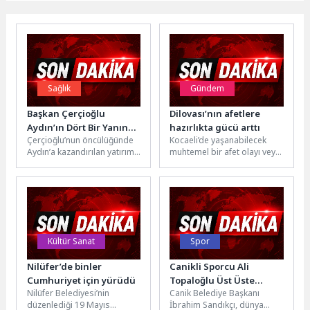
Sağlık
Gündem
Başkan Çerçioğlu
Dilovası’nın afetlere
Aydın’ın Dört Bir Yanında
hazırlıkta gücü arttı
Çerçioğlu’nun öncülüğünde
Kocaeli’de yaşanabilecek
Ağız ve Diş Sağlığı
Aydın’a kazandırılan yatırım
muhtemel bir afet olayı veya
Hizmetlerini
ve projeler kentin dört bir
acil durum karşısında
Vatandaşlara Ulaştırıyor
yanında vatandaşlarla
hazırlıklı olmak için
buluşmaya devam
çalışmalarını sürdüren...
ediyor.Aydın...
Kültür Sanat
Spor
Nilüfer’de binler
Canikli Sporcu Ali
Cumhuriyet için yürüdü
Topaloğlu Üst Üste
Nilüfer Belediyesi’nin
Canik Belediye Başkanı
Dünya Şampiyonu
düzenlediği 19 Mayıs
İbrahim Sandıkçı, dünya