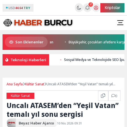
2
Kriptolar
USD
44.64 TRY
Son Eklenenler
a start Başkan Büyükakın’dan
Büyükşehir, çocukları afetlere karşı bilin
Teknoloji Haberleri
Sosyal Medya ve Teknolojide SEO İpuçl
Ana Sayfa
Kültür Sanat
Uncalı ATASEM’den “Yeşil Vatan” temalı yıl
sonu sergisi
Kültür Sanat
0
Uncalı ATASEM’den “Yeşil Vatan”
temalı yıl sonu sergisi
Beyaz Haber Ajansı
10 Nis 2026 09:31