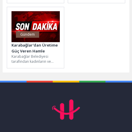
Vakfı'nın bu yıl dördüncü kez
birlikte eğitim-öğretim
düzenlediği Hasat...
maratonu yeniden
başladı.nAncak bu...
Gündem
Karabağlar’dan Üretime
Güç Veren Hamle
Karabağlar Belediyesi
tarafından kadınların ve
gençlerin meslek
edinmesini, üretime
katılmasını ve istihdama
erişimini desteklemek
amacıyla...