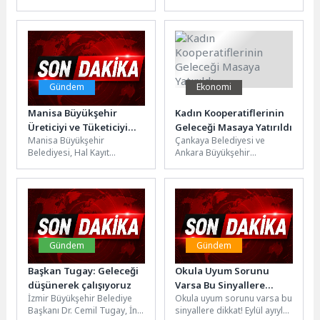
Atatürk’ü Anma, Gençlik ve
şampiyonu olan Canikli
Spor Bayramı
sporcu Ali Topaloğlu'yla
kutlamalarında binlerce
sevinci paylaştı.Canik
vatandaş Fatih...
Belediyespor...
Gündem
Ekonomi
Manisa Büyükşehir
Kadın Kooperatiflerinin
Üreticiyi ve Tüketiciyi
Geleceği Masaya Yatırıldı
Manisa Büyükşehir
Çankaya Belediyesi ve
Koruyan Denetimleri
Belediyesi, Hal Kayıt
Ankara Büyükşehir
Sürdürüyor
Sistemi’ne (HKS)
Belediyesi iş birliğiyle,
bildirilmeyen ürünlerin kente
sosyolog Aslı Çoban’ın
girişini engellemek amacıyla
moderatörlüğünde,
denetimlerini sürdürüyor....
Ankara’daki kadın
kooperatiflerinin...
Gündem
Gündem
Başkan Tugay: Geleceği
Okula Uyum Sorunu
düşünerek çalışıyoruz
Varsa Bu Sinyallere
İzmir Büyükşehir Belediye
Okula uyum sorunu varsa bu
Dikkat!
Başkanı Dr. Cemil Tugay, İnci
sinyallere dikkat! Eylül ayıyla