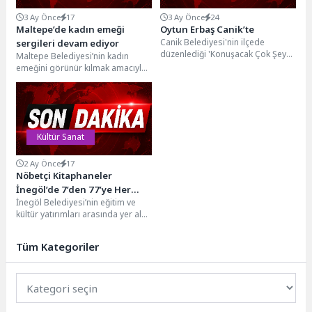
3 Ay Önce
17
3 Ay Önce
24
Maltepe’de kadın emeği
Oytun Erbaş Canik’te
Canik Belediyesi'nin ilçede
sergileri devam ediyor
düzenlediği 'Konuşacak Çok Şey
Maltepe Belediyesi’nin kadın
Var!' adlı konferans programında
emeğini görünür kılmak amacıyla
Prof. Dr. Oytun Erbaş,...
düzenlediği “Kadın Emeği ve
Dayanışma Sergisi” ziyaretçilerini
ağırlamaya...
Kültür Sanat
2 Ay Önce
17
Nöbetçi Kitaphaneler
İnegöl’de 7’den 77’ye Her
İnegöl Belediyesi’nin eğitim ve
Yaşa Hitap Ediyor
kültür yatırımları arasında yer alan
Nöbetçi Kitaphaneler, sadece
öğrencilerin değil her...
Tüm Kategoriler