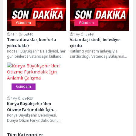
Gündem
Gündem
4 Hf. Önce
10
1 Ay Önce
8
Temiz duraklar, konforlu
Vatandaş istedi, belediye
yolculuklar
çözdü
Kocaeli Büyükşehir Belediyesi, her
Katılımcı yönetim anlayışıyla
gün binlerce vatandaşın kullandığı
sürdürdüğü Vatandaş Buluşmaları
yolcu duraklarında temizlik ve
kapsamında geçen hafta
bakım çalışmalarını düzenli...
Cumhuriyet Mahallesi sakinleriyle
bir araya gelen...
Gündem
4 Ay Önce
23
Konya Büyükşehir’den
Otizme Farkındalık İçin
Konya Büyükşehir Belediyesi,
Anlamlı Çalışma
Dünya Otizm Farkındalık Günü
kapsamında toplumda otizme
yönelik farkındalığın artırılması
Tüm Kategoriler
amacıyla şehrin...