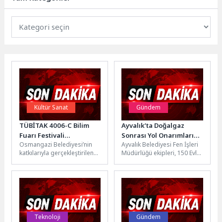
Kültür Sanat
Gündem
TÜBİTAK 4006-C Bilim
Ayvalık’ta Doğalgaz
Fuarı Festivali
Sonrası Yol Onarımları
Osmangazi Belediyesi’nin
Ayvalık Belediyesi Fen İşleri
Osmangazi’de Kapılarını
Sürüyor
katkılarıyla gerçekleştirilen
Müdürlüğü ekipleri, 150 Evler
Açtı
TÜBİTAK 4006-C Bilim Fuarı
ve Ali Çetinkaya
Festivali, Osmangazi
mahallelerinde doğalgaz
Meydanı’nda kapılarını açtı.
altyapı çalışmalarının...
Bursa İl...
Teknoloji
Gündem