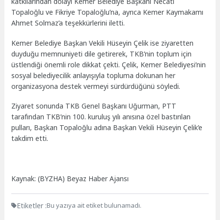
katkılarından dolayı Kemer Belediye Başkanı Necati
Topaloğlu ve Fikriye Topaloğlu’na, ayrıca Kemer Kaymakamı
Ahmet Solmaz’a teşekkürlerini iletti.
Kemer Belediye Başkan Vekili Hüseyin Çelik ise ziyaretten
duyduğu memnuniyeti dile getirerek, TKB’nin toplum için
üstlendiği önemli role dikkat çekti. Çelik, Kemer Belediyesi’nin
sosyal belediyecilik anlayışıyla topluma dokunan her
organizasyona destek vermeyi sürdürdüğünü söyledi.
Ziyaret sonunda TKB Genel Başkanı Uğurman, PTT
tarafından TKB’nin 100. kuruluş yılı anısına özel bastırılan
pulları, Başkan Topaloğlu adına Başkan Vekili Hüseyin Çelik’e
takdim etti.
Kaynak: (BYZHA) Beyaz Haber Ajansı
Etiketler :
Bu yazıya ait etiket bulunamadı.