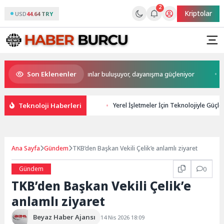
2
Kriptolar
USD
44.64 TRY
Son Eklenenler
ndı!
Buca’da kadınlar buluşuyor, dayanışma güçleniyor
İzmir
Teknoloji Haberleri
Yerel İşletmeler İçin Teknolojiyle Güçlen
Ana Sayfa
Gündem
TKB’den Başkan Vekili Çelik’e anlamlı ziyaret
Gündem
0
TKB’den Başkan Vekili Çelik’e
anlamlı ziyaret
Beyaz Haber Ajansı
14 Nis 2026 18:09