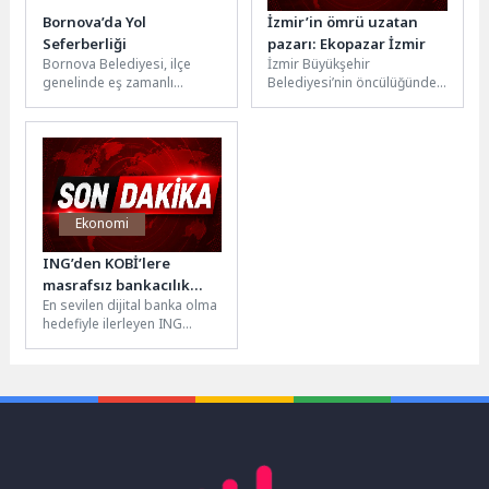
Bornova’da Yol
İzmir’in ömrü uzatan
Seferberliği
pazarı: Ekopazar İzmir
Bornova Belediyesi, ilçe
İzmir Büyükşehir
genelinde eş zamanlı
Belediyesi’nin öncülüğünde
yürüttüğü asfalt, yama,
kurulan ve yüzde yüz organik
kaldırım ve altyapı
ürünlerin satıldığı Ekopazar
çalışmalarıyla yolları
İzmir, halkı güvenli...
yenileyerek...
Ekonomi
ING’den KOBİ’lere
masrafsız bankacılık
En sevilen dijital banka olma
desteği
hedefiyle ilerleyen ING
Türkiye, masrafsız bankacılık
yaklaşımıyla KOBİ’lerin
günlük bankacılık...