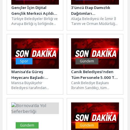
Gençler İçin Dijital
3’üncü Etap Damızlık
Gençlik Merkezi Açıldı…
Dağıtımları
Türkiye Belediyeler Birliği ve
Aliağa Belediyesi ile İzmir İl
Gerçekleştirildi
Avrupa Birliği iş birliğinde
Tarım ve Orman Müdürlüğü
yürütülen “Bugünün Gençleri
iş birliğinde Aliağa’da
Geleceğin Meslekleri
küçükbaş hayvancılığın
Projesi” kapsamında,...
geliştirilmesi...
Spor
Gündem
Manisa’da Güreş
Canik Belediyesi’nden
Heyecanı Başladı:
Tüm Personele 5.000 TL
Manisa Büyükşehir
Canik Belediye Başkanı
Yuntdağı Er Meydanı
Bayram İkramiyesi
Belediyesi tarafından
İbrahim Sandıkçı, tüm
Pehlivanları Ağırlıyor
düzenlenen Yuntdağı Yağlı
belediye personelinin
Güreşleri başladı. CW Enerji
hesaplarına 5 bin Türk lirası
Türkiye Yağlı Güreş Ligi’nin...
bayram ikramiyesi...
Gündem
Gündem