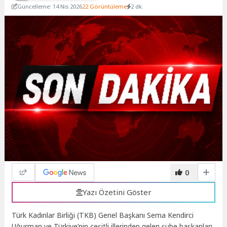
Güncelleme: 14 Nis 2026
22 Görüntüleme
2 dk.
0
Yazı Özetini Göster
Türk Kadınlar Birliği (TKB) Genel Başkanı Sema Kendirci
Uğurman ve Türkiye’nin çeşitli illerinden gelen şube başkanları,