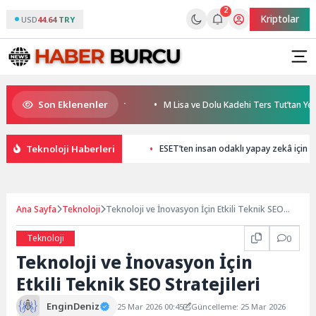
2
Kriptolar
USD
44.64 TRY
Son Eklenenler
 animasyon filmi oluyor
M Lisa ve Dolu Kadehi Ters Tut’tan Yeni İş Birli
Teknoloji Haberleri
ESET’ten insan odaklı yapay zekâ için s
Ana Sayfa
Teknoloji
Teknoloji ve İnovasyon İçin Etkili Teknik SEO
Stratejileri
Teknoloji
0
Teknoloji ve İnovasyon İçin
Etkili Teknik SEO Stratejileri
EnginDeniz
25 Mar 2026 00:45
Güncelleme: 25 Mar 2026