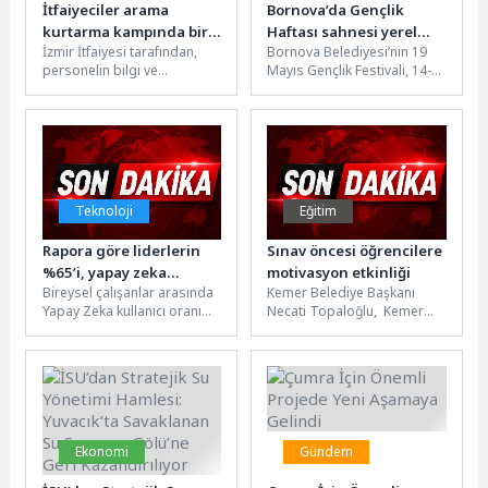
İtfaiyeciler arama
Bornova’da Gençlik
kurtarma kampında bir
Haftası sahnesi yerel
İzmir İtfaiyesi tarafından,
Bornova Belediyesi’nin 19
araya geldi
sanatçılara emanet
personelin bilgi ve
Mayıs Gençlik Festivali, 14-
becerisini geliştirmek ve
18 Mayıs tarihleri arasında
ekip ruhunu güçlendirmek
Küçükpark Meydanı’nda
amacıyla Menderes
gerçekleştirilecek. Festivalde
Özdere...
Bornova...
Teknoloji
Eğitim
Rapora göre liderlerin
Sınav öncesi öğrencilere
%65’i, yapay zeka
motivasyon etkinliği
Bireysel çalışanlar arasında
Kemer Belediye Başkanı
ajanlarının üç yıl içinde
Yapay Zeka kullanıcı oranı
Necati Topaloğlu, Kemer
işlerinin en az yarısını
geçen yıla göre 23 puan
Belediyesi Ahmet Erkal
gerçekleştirebileceğine
artarak %74'e
Destek Eğitim Kursunda
inanıyor
ulaştıBireysel...
üniversite sınavına ücretsiz...
Ekonomi
Gündem