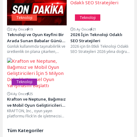
Teknoloji
Teknoloji
2 Ay Önce
19
5 Ay Önce
21
Teknoloji ve Oyun Keyfini Bir
2026 İçin Teknoloji Odaklı
Arada Sunan Babalar Günü
SEO Stratejileri
Günlük kullanımda taşınabilirlik ve
2026 için En Etkili Teknoloji Odaklı
Hediyeleri
üretkenlik ön plana çıkarken,
SEO Stratejileri 2026 yılına doğru
yüksek performans arayan
ilerlerken dijital pazarlama
kullanıcılar için güçlü donanım,...
dünyasında...
Teknoloji
4 Ay Önce
25
Krafton ve Neptune, Bağımsız
ve Mobil Oyun Geliştiricileri
KRAFTON, Inc., oyun yayın
İçin 5 Milyon Dolarlık Küresel
platformu Flick'in de işletmecisi
Oyun Yarışmasını Başlattı
olan Güney Koreli oyun geliştirme
şirketi Neptune...
Tüm Kategoriler