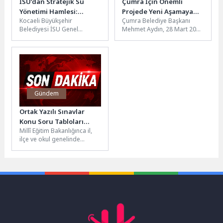
İSU’dan Stratejik Su
Çumra İçin Önemli
Yönetimi Hamlesi:
Projede Yeni Aşamaya
Kocaeli Büyükşehir
Çumra Belediye Başkanı
Yuvacık’ta Savaklanan
Gelindi
Belediyesi İSU Genel
Mehmet Aydın, 28 Mart 2026
Su Sapanca Gölü’ne Geri
Müdürlüğü, kuraklık riskine
tarihinde ilçeyi ziyaret eden
Kazandırılıyor
karşı geliştirdiği entegre su
İçişleri Bakanı Mustafa...
yönetimi yaklaşımı
kapsamında...
Gündem
Ortak Yazılı Sınavlar
Konu Soru Tabloları
Millî Eğitim Bakanlığınca il,
Yayımlandı
ilçe ve okul genelinde
yapılacak ortak yazılı
sınavlar öncesinde il
sınıf/alan...