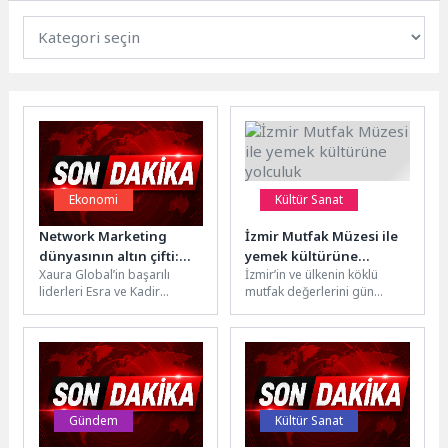
Ekonomi
Kültür Sanat
Network Marketing
İzmir Mutfak Müzesi ile
dünyasının altın çifti:
yemek kültürüne
Xaura Global’in başarılı
İzmir’in ve ülkenin köklü
Esra – Kadir Turgut
yolculuk
liderleri Esra ve Kadir
mutfak değerlerini gün
Turgut, sektörün en prestijli
yüzüne çıkarmayı hedefleyen
ödüllerinden birini
İzmir Büyükşehir Belediyesi,
kazanarak girişimcilik...
İzmir Mutfak...
Gündem
Kültür Sanat