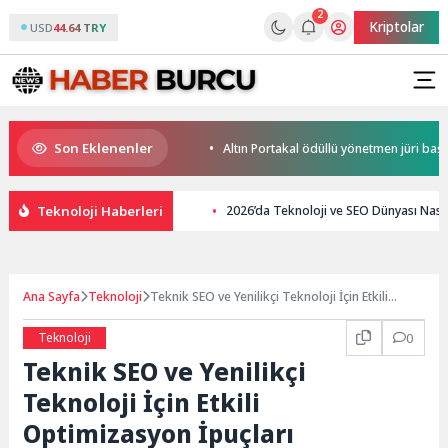
2
Kriptolar
USD
44.64 TRY
Son Eklenenler
ı Paris’te Başlıyor
Altın Portakal ödüllü yönetmen jüri başkanı oldu
Teknoloji Haberleri
2026’da Teknoloji ve SEO Dünyası Nası
Ana Sayfa
Teknoloji
Teknik SEO ve Yenilikçi Teknoloji İçin Etkili
Optimizasyon İpuçları
Teknoloji
0
Teknik SEO ve Yenilikçi
Teknoloji İçin Etkili
Optimizasyon İpuçları