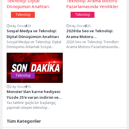
Teknoloji
Teknoloji
4 Ay Önce
23
4 Ay Önce
25
Sosyal Medya ve Teknoloji:
2026’da Seo ve Teknoloji:
Dijital Dönüşümün Anahtarı
Arama Motoru
Sosyal Medya ve Teknoloji: Dijital
2026 Seo ve Teknoloji Trendleri:
Pazarlamasında Yenilikler
Dönüşümü Anlamak Sosyal
Arama Motoru Pazarlamasında
medya ve teknoloji, günümüzde
Neler Değişecek? SEO (Arama
dijital dönüşümün temel...
Motoru Optimizasyonu), dijital...
Teknoloji
2 Ay Önce
15
Monster’dan karne hediyesi:
Yüzde 25’e varan indirim ve
Yaz tatiline güçlü bir başlangıç
12 taksit fırsatı!
yapmak isteyen teknoloji
tutkunları ve öğrenciler için
hazırlanan kampanya
Tüm Kategoriler
kapsamında...