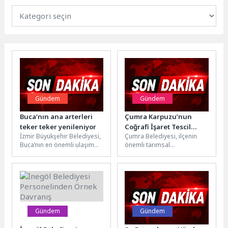
Gündem
Gündem
Buca’nın ana arterleri
Çumra Karpuzu’nun
teker teker yenileniyor
Coğrafi İşaret Tescil
İzmir Büyükşehir Belediyesi,
Çumra Belediyesi, ilçenin
Süreci Başlıyor
Buca’nın en önemli ulaşım
önemli tarımsal
güzergahlarından Cemil
değerlerinden biri olan
Şeboy Caddesi’ni baştan
Çumra Karpuzu'nun coğrafi
sona yeniledi. Yol...
işaretle tescillenmesi
amacıyla önemli...
Gündem
Gündem