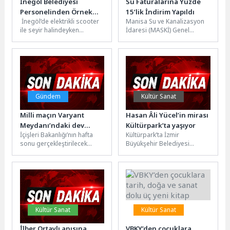
İnegöl Belediyesi
Su Faturalarına Yüzde
Personelinden Örnek
15’lik İndirim Yapıldı
İnegöl’de elektrikli scooter
Manisa Su ve Kanalizasyon
Davranış
ile seyir halindeyken
İdaresi (MASKİ) Genel
çantasını düşüren bir
Müdürlüğü 2026 Yılı 1.
vatandaşın 200 bin TL’si,
Olağan Genel Kurulu
belediye personelinin...
Toplantısı’nın...
Gündem
Kültür Sanat
Milli maçın Varyant
Hasan Âli Yücel’in mirası
Meydanı’ndaki dev
Kültürpark’ta yaşıyor
İçişleri Bakanlığı’nın hafta
Kültürpark’ta İzmir
ekran yayını iptal edildi
sonu gerçekleştirilecek
Büyükşehir Belediyesi
Yükseköğretim Kurumları
tarafından hizmete açılan
Sınavı (YKS) kapsamında
Hasan Âli Yücel Kütüphanesi,
alınacak tedbirlere ilişkin
kısa sürede binlerce
valiliklere gönderdiği...
gencin...
Kültür Sanat
Kültür Sanat
İlber Ortaylı anısına
VBKY’den çocuklara