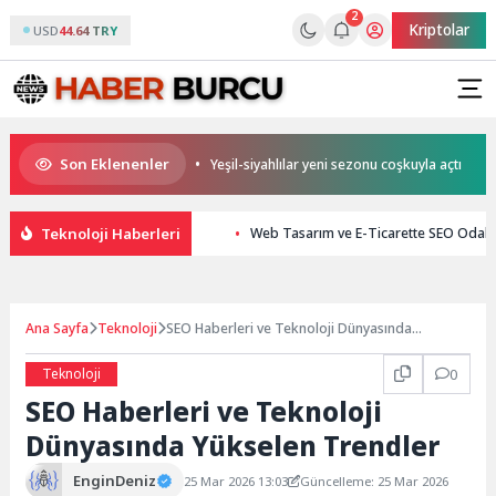
2
Kriptolar
USD
44.64 TRY
Son Eklenenler
por’a büyük moral
Yeşil-siyahlılar yeni sezonu coşkuyla açtı
Gu
Teknoloji Haberleri
Web Tasarım ve E-Ticarette SEO Odaklı
Ana Sayfa
Teknoloji
SEO Haberleri ve Teknoloji Dünyasında
Yükselen Trendler
Teknoloji
0
SEO Haberleri ve Teknoloji
Dünyasında Yükselen Trendler
EnginDeniz
25 Mar 2026 13:03
Güncelleme: 25 Mar 2026