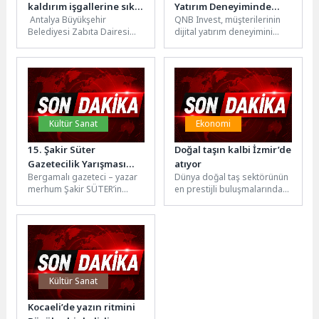
kaldırım işgallerine sıkı
Yatırım Deneyiminde
Antalya Büyükşehir
QNB Invest, müşterilerinin
denetim
Yeni Adım: Invest Plus
Belediyesi Zabıta Dairesi
dijital yatırım deneyimini
Başkanlığı ekipleri, kent
geliştirmek amacıyla finansal
merkezinde yaya ve araç
teknolojiler alanındaki
trafiğini etkileyen kaldırım...
stratejik iş birliğini bir...
Kültür Sanat
Ekonomi
15. Şakir Süter
Doğal taşın kalbi İzmir’de
Gazetecilik Yarışması
atıyor
Bergamalı gazeteci – yazar
Dünya doğal taş sektörünün
Başvuruları Başladı
merhum Şakir SÜTER’in
en prestijli buluşmalarından
anısını yaşatmak amacıyla
Marble İzmir, 31. yılında
Bergama Belediyesi ile İzmir
görkemli bir açılışla Fuar...
Gazeteciler...
Kültür Sanat
Kocaeli’de yazın ritmini