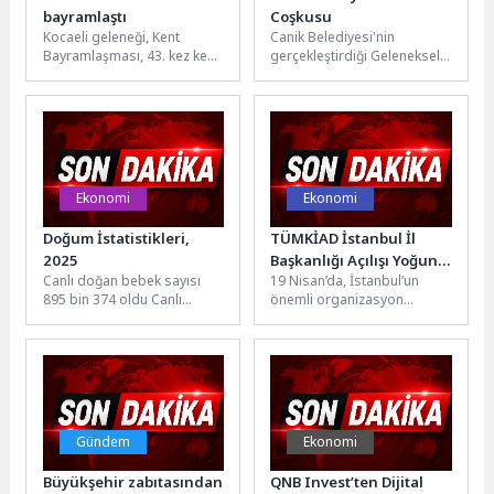
bayramlaştı
Coşkusu
Kocaeli geleneği, Kent
Canik Belediyesi'nin
Bayramlaşması, 43. kez kenti
gerçekleştirdiği Geleneksel
buluşturdu. Bayram
Kurban Bayramı
mutluluğunun birlikte
Bayramlaşma Programı
paylaşıldığı programda
yoğun ilgi gördü. Canik
konuşan Kocaeli...
Belediyesi'nin ilçede
gerçekleştirdiği...
Ekonomi
Ekonomi
Doğum İstatistikleri,
TÜMKİAD İstanbul İl
2025
Başkanlığı Açılışı Yoğun
Canlı doğan bebek sayısı
19 Nisan’da, İstanbul’un
Katılımla Gerçekleşti
895 bin 374 oldu Canlı
önemli organizasyon
doğan bebek sayısı 2025
alanlarından Yahya Kemal
yılında 895 bin...
Beyatlı Kongre Merkezi’nde
gerçekleştirilen TÜMKİAD
İstanbul İl...
Gündem
Ekonomi
Büyükşehir zabıtasından
QNB Invest’ten Dijital