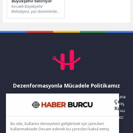
Büyükşehir belirliyor
Kocaeli Büyükşehir
Belediyesi, yaz döneminde
hayata geçirdiği sosyal,
kültürel, sportif ve doğa
temalı etkinliklerle kentin...
Dezenformasyonla Mücadele Politikamız
Yayınlanan haberler doğruluk ilkesi gözetilerek hazırlanır. Buna
Çerez
rağmen bazı içeriklerde eksik, hatalı veya güncelliğini yitirmiş
Kullanı
bilgiler bulunabilir.Yanlış veya yanıltıcı olduğunu düşündüğünüz
haberleri aşağıdaki iletişim kanallarından bize bildirebilirsiniz:
Bu site, kullanıcı deneyimini geliştirmek için çerezleri
kullanmaktadır. Devam ederek bu çerezleri kabul etmiş