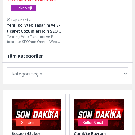
Teknoloji
4 Ay Önce
28
Yenilikçi Web Tasarım ve E-
ticaret Çözümleri için SEO
Yenilikçi Web Tasarımı ve E-
Uyumlu Tasarımlar
ticarette SEO'nun Önemi Web
sitenizin tasarımı, kullanıcı
deneyimi, SEO uyumu ve...
Tüm Kategoriler
Gündem
Kültür Sanat
Kocaeli 43. kez
Canik’te Bayram