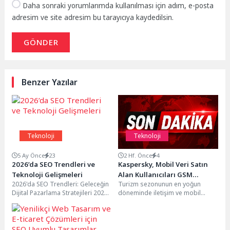
Daha sonraki yorumlarımda kullanılması için adım, e-posta
adresim ve site adresim bu tarayıcıya kaydedilsin.
GÖNDER
Benzer Yazılar
Teknoloji
Teknoloji
5 Ay Önce
23
2 Hf. Önce
4
2026’da SEO Trendleri ve
Kaspersky, Mobil Veri Satın
Teknoloji Gelişmeleri
Alan Kullanıcıları GSM
2026'da SEO Trendleri: Geleceğin
Turizm sezonunun en yoğun
Operatörlerinin Adını
Dijital Pazarlama Stratejileri 2026
döneminde iletişim ve mobil
Kullanan Dolandırıcılara
yılına girerken dijital pazarlama
internet hizmetlerine yönelik talep
Karşı Uyarıyor
dünyasında SEO trendlerinde...
önemli ölçüde artıyor....