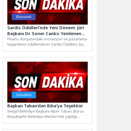
Ekonomi
Sardis Ödülleri’nde Yeni Dönem: Jüri
Başkanı Dr. Soner Canko Yenilenen
Yapıyı Anlattı
Finans dünyasındaki inovasyon ve pazarlama
başarılarını ödüllendiren Sardis Ödülleri, bu
yıl sekizinci kez düzenleniyor. "Akıllı...
Gündem
Başkan Taban’dan Biba’ya Teşekkür
İnegöl Belediye Başkanı Alper Taban, Bursa
Büyükşehir Belediye Meclisi'nde yaptığı
konuşmada Metrobüs projesi, Yeniceköy
Kapalı...