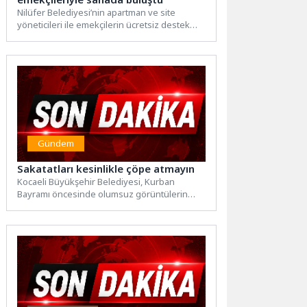
Nilüfer Belediyesi’nin apartman ve site
yöneticileri ile emekçilerin ücretsiz destek
sunan birimi NAYDEM, görevlilerin istek...
Gündem
Sakatatları kesinlikle çöpe atmayın
Kocaeli Büyükşehir Belediyesi, Kurban
Bayramı öncesinde olumsuz görüntülerin
oluşmaması adına vatandaşları bilgilendiriyor.
Veteriner Hizmetleri Şube...