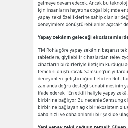
gelmeye devam edecek. Ancak bu teknoloji
için insanların hayatına doğal biçimde ente
yapay zekâ özelliklerine sahip olanlar değ
deneyimlere dönüştürebilenler açacak” de
Yapay zekânın geleceği ekosistemlerde
TM Roh’a göre yapay zekânın başarısı tek b
tabletlere, giyilebilir cihazlardan televiz
cihazların birbirleriyle iletişim kurduğu 
temelini oluşturacak. Samsung’un yıllardır
deneyimleri geliştirdiğini belirten Roh, fa
zamanda doğru desteği sunabilmesinin ya
ifade ederek; “En etkili haliyle yapay zekâ
birbirine bağlıyor. Bu nedenle Samsung olar
birbirine bağlayan açık bir ekosistem olu
daha hızlı ve daha anlamlı bir şekilde ula
Yeni yapay zekâ çağının temeli: Güven