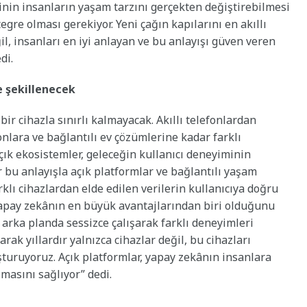
nin insanların yaşam tarzını gerçekten değiştirebilmesi
gre olması gerekiyor. Yeni çağın kapılarını en akıllı
il, insanları en iyi anlayan ve bu anlayışı güven veren
di.
 şekillenecek
ir cihazla sınırlı kalmayacak. Akıllı telefonlardan
yonlara ve bağlantılı ev çözümlerine kadar farklı
açık ekosistemler, geleceğin kullanıcı deneyiminin
 bu anlayışla açık platformlar ve bağlantılı yaşam
rklı cihazlardan elde edilen verilerin kullanıcıya doğru
pay zekânın en büyük avantajlarından biri olduğunu
, arka planda sessizce çalışarak farklı deneyimleri
ak yıllardır yalnızca cihazlar değil, bu cihazları
şturuyoruz. Açık platformlar, yapay zekânın insanlara
şmasını sağlıyor” dedi.