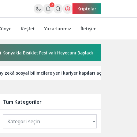
2
Kriptolar
Künye
Keşfet
Yazarlarımız
İletişim
 Bisiklet Festivali Heyecanı Başladı
“Yaşamdan Yazıya” Atö
y zekâ sosyal bilimcilere yeni kariyer kapıları açıyor!
Sibe
Tüm Kategoriler