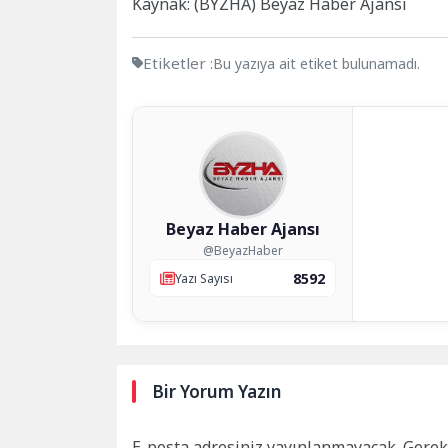
Kaynak: (BYZHA) Beyaz Haber Ajansı
Etiketler :
Bu yazıya ait etiket bulunamadı.
Beyaz Haber Ajansı
@BeyazHaber
8592
Yazı Sayısı
Bir Yorum Yazın
E-posta adresiniz yayınlanmayacak.
Gerek