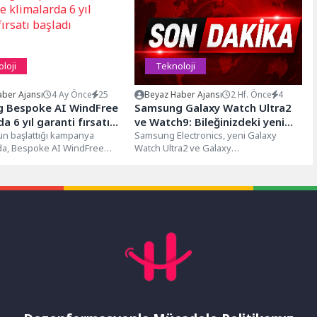
loji
Teknoloji
ber Ajansı
4 Ay Önce
25
Beyaz Haber Ajansı
2 Hf. Önce
4
 Bespoke AI WindFree
Samsung Galaxy Watch Ultra2
a 6 yıl garanti fırsatı
ve Watch9: Bileğinizdeki yeni
n başlattığı kampanya
dostunuz
Samsung Electronics, yeni Galaxy
a, Bespoke AI WindFree
Watch Ultra2 ve Galaxy
iyle konfor ve enerji
Watch9 modellerini tanıttı. Kullanıcıların
sağlayan klima
bileklerine takarak içgörülerine
de,...
derinlemesine erişebildiği yeni
modeller,...