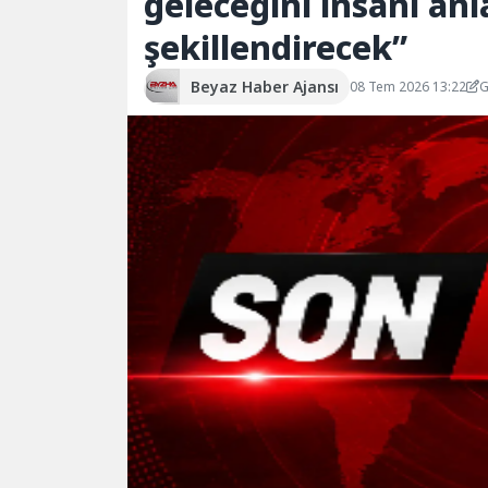
geleceğini insanı anl
şekillendirecek”
Beyaz Haber Ajansı
08 Tem 2026 13:22
G