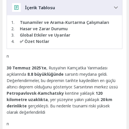
İçerik Tablosu
Tsunamiler ve Arama-Kurtarma Çalışmaları
Hasar ve Zarar Durumu
Global Etkiler ve Uyarılar
✅ Özet Notlar
n
30 Temmuz 2025’te
, Rusya’nın Kamçatka Yarımadası
açıklarında
8.8 büyüklüğünde
sarsıntı meydana geldi.
Değerlendirmeler, bu depremin tarihte kaydedilen en güçlü
altıncı deprem olduğunu gösteriyor. Sarsıntının merkez üssü
Petropavlovsk‑Kamchatsky
kentine yaklaşık
120
kilometre uzaklıkta
, yer yüzeyine yakın yaklaşık
20 km
derinlikte
gerçekleşti. Bu nedenle tsunami riski yüksek
olarak değerlendirildi
n