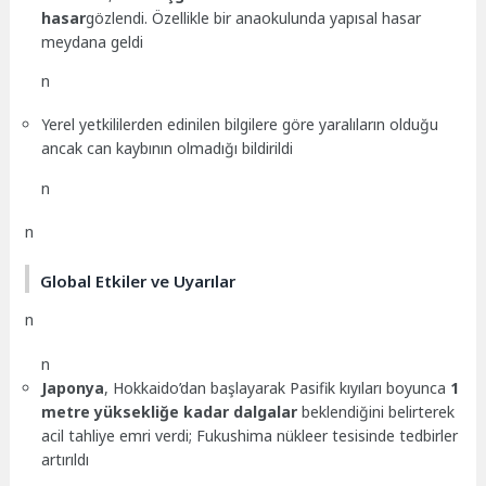
hasar
gözlendi. Özellikle bir anaokulunda yapısal hasar
meydana geldi
n
Yerel yetkililerden edinilen bilgilere göre yaralıların olduğu
ancak can kaybının olmadığı bildirildi
n
n
Global Etkiler ve Uyarılar
n
n
Japonya
, Hokkaido’dan başlayarak Pasifik kıyıları boyunca
1
metre yüksekliğe kadar dalgalar
beklendiğini belirterek
acil tahliye emri verdi; Fukushima nükleer tesisinde tedbirler
artırıldı