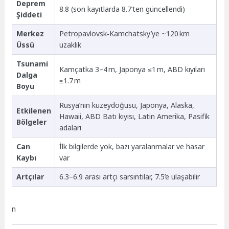
Deprem
8.8 (son kayıtlarda 8.7’ten güncellendi)
Şiddeti
Merkez
Petropavlovsk‑Kamchatsky’ye ~120 km
Üssü
uzaklık
Tsunami
Kamçatka 3–4 m, Japonya ≤1 m, ABD kıyıları
Dalga
≤1.7 m
Boyu
Rusya’nın kuzeydoğusu, Japonya, Alaska,
Etkilenen
Hawaii, ABD Batı kıyısı, Latin Amerika, Pasifik
Bölgeler
adaları
Can
İlk bilgilerde yok, bazı yaralanmalar ve hasar
Kaybı
var
Artçılar
6.3–6.9 arası artçı sarsıntılar, 7.5’e ulaşabilir
n