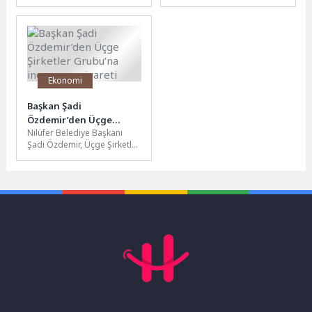
yönetimi tarafından
yürüyüşü etkinliği düzenledi.
düzenlenen ilk etkinlikte
Etkinlikte 8 kilometrelik
Şadırvanlı Han Eğitim
parkuru tamamlayan...
Akademisi’nde...
Ekonomi
Başkan Şadi
Özdemir’den Üçge
Nilüfer Belediye Başkanı
Şirketler Grubu’na
Şadi Özdemir, Üçge Şirketler
inovasyon ziyareti
Grubu’nu ziyaret ederek
firmanın yeni nesil geri
dönüşüm...