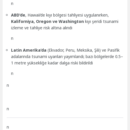
n
ABD’de
, Hawaii’de kıyı bölgesi tahliyesi uygulanırken,
Kaliforniya, Oregon ve Washington
kıyı şeridi tsunami
izleme ve tahliye risk altına alındı
n
Latin Amerika’da
(Ekvador, Peru, Meksika, Şili) ve Pasifik
adalarında tsunami uyarıları yayımlandı; bazı bölgelerde 0.5–
1 metre yüksekliğe kadar dalga riski bildirildi
n
n
n
n