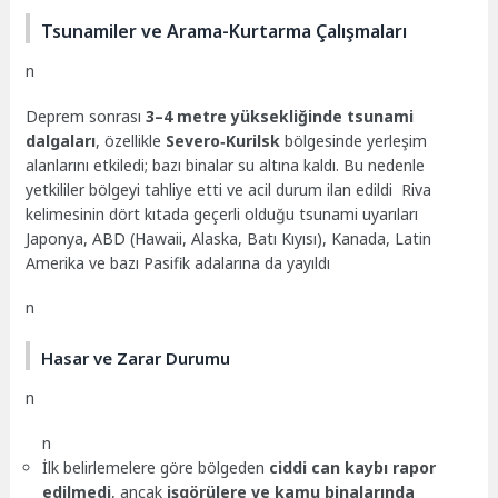
Tsunamiler ve Arama-Kurtarma Çalışmaları
n
Deprem sonrası
3–4 metre yüksekliğinde tsunami
dalgaları
, özellikle
Severo‑Kurilsk
bölgesinde yerleşim
alanlarını etkiledi; bazı binalar su altına kaldı. Bu nedenle
yetkililer bölgeyi tahliye etti ve acil durum ilan edildi Riva
kelimesinin dört kıtada geçerli olduğu tsunami uyarıları
Japonya, ABD (Hawaii, Alaska, Batı Kıyısı), Kanada, Latin
Amerika ve bazı Pasifik adalarına da yayıldı
n
Hasar ve Zarar Durumu
n
n
İlk belirlemelere göre bölgeden
ciddi can kaybı rapor
edilmedi
, ancak
işgörülere ve kamu binalarında