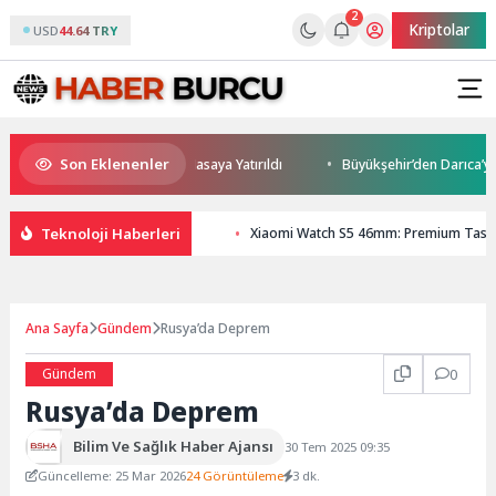
2
Kriptolar
USD
44.64 TRY
Son Eklenenler
ve Yatırım Potansiyeli Masaya Yatırıldı
Büyükşehir’den Darıca’ya moder
Teknoloji Haberleri
Xiaomi Watch S5 46mm: Premium Tasa
Ana Sayfa
Gündem
Rusya’da Deprem
Gündem
0
Rusya’da Deprem
Bilim Ve Sağlık Haber Ajansı
30 Tem 2025 09:35
Güncelleme: 25 Mar 2026
24 Görüntüleme
3 dk.