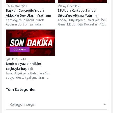
2 Ay Önce
17
1 Ay Önce
12
Başkan Çerçioğlu’ndan
İSU’dan Kartepe Sanayi
Akbük’e Dev Ulaşım Yatırımı
Sitesi’ne Altyapı Yatırımı
Çerçioğlu’nun öncülüğünde
Kocaeli Büyükşehir Belediyesi İSU
Aydın’ın dört bir yanında
Genel Müdürlüğü, Kocaeli’nin 12
gerçekleştirilen çalışmalar devam
ilçesinde eş zamanlı olarak
ediyor. Aydın Büyükşehir Belediye
sürdürdüğü altyapı yatırımları...
Başkanı Özlem...
Gündem
2 Hf. Önce
2
İzmir’de yaz piknikleri
coşkuyla başladı
İzmir Büyükşehir Belediyesi'nin
sosyal destek çalışmalarının
yürütüldüğü mahallelerde
yaşayan yurttaşlar için düzenlediği
Tüm Kategoriler
yaz piknikleri başladı....