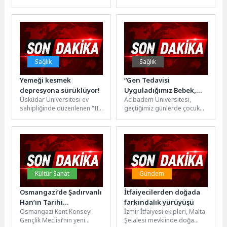
olduğu "1 Rüya Home"
buluşma noktası olmaya
markasının en özel...
devam ediyor. Maltepe
Belediyesi'nin yaz boyunca...
Sağlık
Sağlık
Yemeği kesmek
“Gen Tedavisi
depresyona sürüklüyor!
Uyguladığımız Bebek,
Üsküdar Üniversitesi ev
Acıbadem Üniversitesi,
Bugün 27 Yaşında”
sahipliğinde düzenlenen "III.
geçtiğimiz günlerde çocuk
Ulusal Beslenme ve
immünolojisi, gen tedavisi
Diyetetikte Güncel
ve aşılar alanında dünyanın
Yaklaşımlar Kongresi,"
en saygın isimlerinden...
"Bilimden Kliniğe...
Kültür Sanat
Gündem
Osmangazi’de Şadırvanlı
İtfaiyecilerden doğada
Han’ın Tarihi
farkındalık yürüyüşü
Osmangazi Kent Konseyi
İzmir İtfaiyesi ekipleri, Malta
Atmosferinde Ritimler
Gençlik Meclisi’nin yeni
Şelalesi mevkiinde doğa
Yükseldi