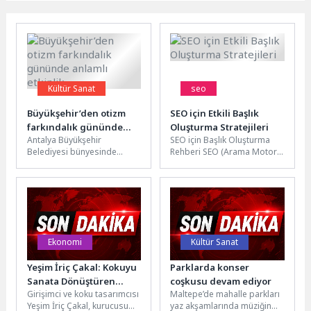
Kültür Sanat
seo
Büyükşehir’den otizm
SEO için Etkili Başlık
farkındalık gününde
Oluşturma Stratejileri
Antalya Büyükşehir
SEO için Başlık Oluşturma
anlamlı etkinlik
Belediyesi bünyesinde
Rehberi SEO (Arama Motoru
faaliyet gösteren Özel
Optimizasyonu), web
Büyükşehir Özel Eğitim Okulu
sitenizin arama
ve Rehabilitasyon Merkezi,
motorlarında daha üst...
2...
Ekonomi
Kültür Sanat
Yeşim İriç Çakal: Kokuyu
Parklarda konser
Sanata Dönüştüren
coşkusu devam ediyor
Girişimci ve koku tasarımcısı
Maltepe’de mahalle parkları
Başarılı Kadın Girişimci
Yeşim İriç Çakal, kurucusu
yaz akşamlarında müziğin