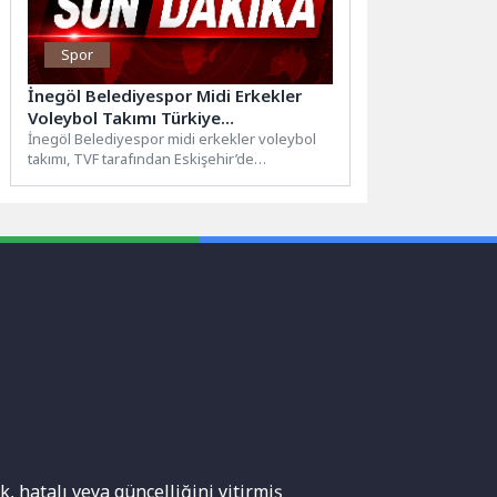
Spor
İnegöl Belediyespor Midi Erkekler
Voleybol Takımı Türkiye
Şampiyonasında
İnegöl Belediyespor midi erkekler voleybol
takımı, TVF tarafından Eskişehir’de
düzenlenen Türkiye Şampiyonası finallerinde
yer alıyor....
, hatalı veya güncelliğini yitirmiş