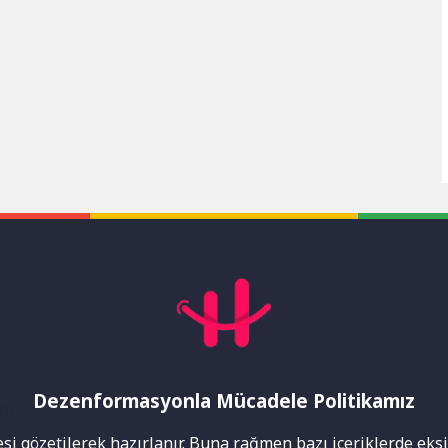
Dezenformasyonla Mücadele Politikamız
mı
i gözetilerek hazırlanır. Buna rağmen bazı içeriklerde eksik