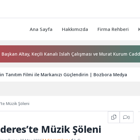
Ana Sayfa
Hakkımızda
Firma Rehberi
n Altay, Keçili Kanalı Islah Çalışması ve Murat Kurum Caddesi’n
çin Tanıtım Filmi ile Markanızı Güçlendirin | Bozbora Medya
te Müzik Şöleni
0
eres’te Müzik Şöleni