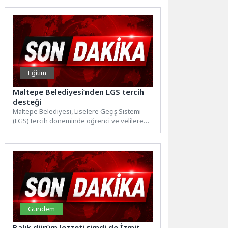
Eğitim
Maltepe Belediyesi’nden LGS tercih
desteği
Maltepe Belediyesi, Liselere Geçiş Sistemi
(LGS) tercih döneminde öğrenci ve velilere
ücretsiz tercih danışmanlığı hizmeti...
Gündem
Balık dürüm lezzeti şimdi de İzmit