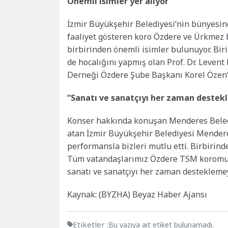
Önemli isimler yer alıyor
İzmir Büyükşehir Belediyesi’nin bünyesind
faaliyet gösteren koro Özdere ve Ürkmez b
birbirinden önemli isimler bulunuyor. Biri
de hocalığını yapmış olan Prof. Dr. Leven
Derneği Özdere Şube Başkanı Korel Özen’d
“Sanatı ve sanatçıyı her zaman destek
Konser hakkında konuşan Menderes Belediy
atan İzmir Büyükşehir Belediyesi Mender
performansla bizleri mutlu etti. Birbirinde
Tüm vatandaşlarımız Özdere TSM koromuzun 
sanatı ve sanatçıyı her zaman destekleme
Kaynak: (BYZHA) Beyaz Haber Ajansı
Etiketler :
Bu yazıya ait etiket bulunamadı.