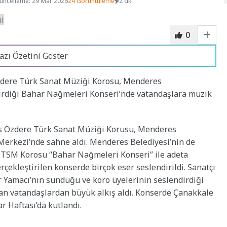
üncelleme: 29 Mar 2026
24 Görüntüleme
2 dk.
0
azı Özetini Göster
zdere Türk Sanat Müziği Korosu, Menderes
ştirdiği Bahar Nağmeleri Konseri’nde vatandaşlara müzik
s Özdere Türk Sanat Müziği Korusu, Menderes
Merkezi’nde sahne aldı. Menderes Belediyesi’nin de
re TSM Korosu “Bahar Nağmeleri Konseri” ile adeta
erçekleştirilen konserde birçok eser seslendirildi. Sanatçı
ur Yamacı’nın sunduğu ve koro üyelerinin seslendirdiği
lan vatandaşlardan büyük alkış aldı. Konserde Çanakkale
r Haftası’da kutlandı.