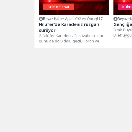
Kültür Sanat
Kültü
Beyaz Haber Ajansı
2 Ay Önce
17
Beyaz Ha
Nilüfer’de Karadeniz rüzgarı
Gençliğe 
sürüyor
İzmir Büyü
Bilet’ uyg
2. Nilüfer Karadeniz Festivali’nin ikinci
25 yaş ara
günü de dolu dolu geçti. Horon ve
konsere, f
türkülerle geçen günde,...