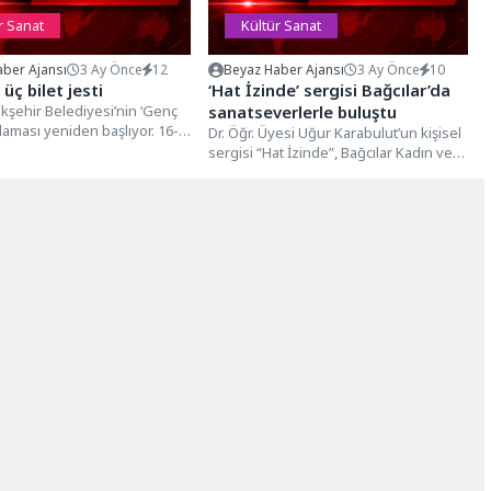
r Sanat
Kültür Sanat
ber Ajansı
3 Ay Önce
12
Beyaz Haber Ajansı
3 Ay Önce
10
üç bilet jesti
‘Hat İzinde’ sergisi Bağcılar’da
kşehir Belediyesi’nin ‘Genç
sanatseverlerle buluştu
ulaması yeniden başlıyor. 16-
Dr. Öğr. Üyesi Uğur Karabulut’un kişisel
sındaki gençler; tiyatrodan
sergisi “Hat İzinde”, Bağcılar Kadın ve
estivalden...
Aile Kültür Sanat...