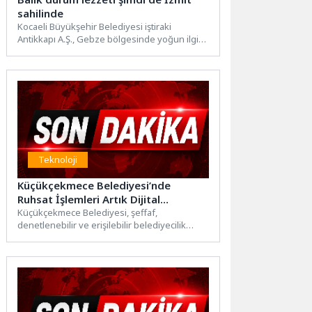
sahilinde
Kocaeli Büyükşehir Belediyesi iştiraki
Antikkapı A.Ş., Gebze bölgesinde yoğun ilgi
gören balık dürüm lezzetini markalaştırıyor....
Teknoloji
Küçükçekmece Belediyesi’nde
Ruhsat İşlemleri Artık Dijital
Ortamda
Küçükçekmece Belediyesi, şeffaf,
denetlenebilir ve erişilebilir belediyecilik
anlayışı doğrultusunda hayata geçirdiği E-
Ruhsat uygulamasını vatandaşların
hizmetine...