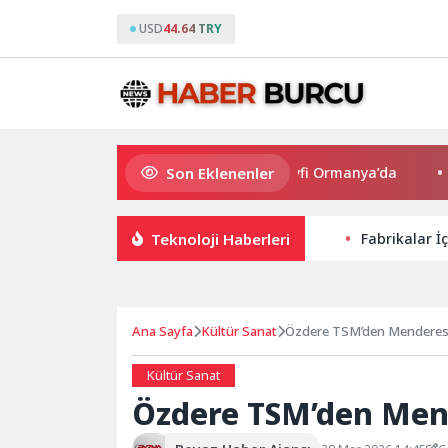
USD
44.64 TRY
Son Eklenenler
Yıldızların altında sinema keyfi Ormanya’da
Başka
Teknoloji Haberleri
Fabrikalar İ
Ana Sayfa
Kültür Sanat
Özdere TSM’den Menderes’
Kültür Sanat
Özdere TSM’den Mend