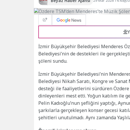
Beyaz Haber Ajansı
29 Mar 2026 14:45
G
Y
İzmir Büyükşehir Belediyesi Menderes Ö
Belediyesi’nin de destekleri ile gerçekle
şöleni sundu.
İzmir Büyükşehir Belediyesi’nin Mendere
Belediyesi Nikah Saratı, Kongre ve Sanat 
desteği ile faaliyetlerini sürdüren Özde
dinleyenleri mest etti. Yoğun katılım ile g
Pelin Kadıoğlu’nun şefliğini yaptığı, Ayn
şarkılarla gerçekleşen konser gecesi katı
şehitleri unutulmadı. Aynı zamanda Yaşlıla