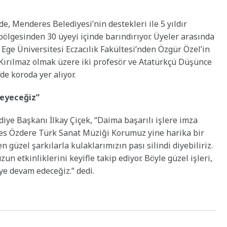
e, Menderes Belediyesi’nin destekleri ile 5 yıldır
ölgesinden 30 üyeyi içinde barındırıyor. Üyeler arasında
 Ege Üniversitesi Eczacılık Fakültesi’nden Özgür Özel’in
t Kırılmaz olmak üzere iki profesör ve Atatürkçü Düşünce
e koroda yer alıyor.
leyeceğiz”
e Başkanı İlkay Çiçek, “Daima başarılı işlere imza
es Özdere Türk Sanat Müziği Korumuz yine harika bir
n güzel şarkılarla kulaklarımızın pası silindi diyebiliriz.
etkinliklerini keyifle takip ediyor. Böyle güzel işleri,
ye devam edeceğiz.” dedi.