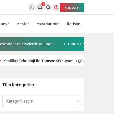
2
Kriptolar
Künye
Keşfet
Yazarlarımız
İletişim
de İncelemelerde Bulundu
Gloria Hotels & Resorts, Ödüllü 
Yenilikçi Teknoloji ile Tanışın: SEO Uyumlu Çözümler
Ar
Tüm Kategoriler