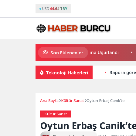
USD
44.64 TRY
Son Eklenenler
Bilgesu Erenus Son Yolculuğuna Uğurlandı
Osmangaz
Teknoloji Haberleri
Rapora göre l
Ana Sayfa
Kültür Sanat
Oytun Erbaş Canik’te
Kültür Sanat
Oytun Erbaş Canik’t