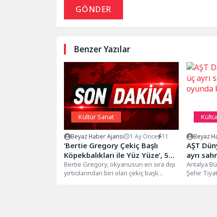
GÖNDER
Benzer Yazılar
Kültür Sanat
Kültü
Beyaz Haber Ajansı
1 Ay Önce
11
Beyaz Ha
‘Bertie Gregory Çekiç Başlı
AŞT Düny
Köpekbalıkları ile Yüz Yüze’, 5
ayrı sah
Temmuz Pazar Saat 20.00’de
Bertie Gregory, okyanusun en sıra dışı
kutladı
Antalya Bü
yırtıcılarından biri olan çekiç başlı
Şehir Tiya
National Geographic WILD
köpekbalığının izini sürmek için...
Tiyatro Gü
Ekranlarında!