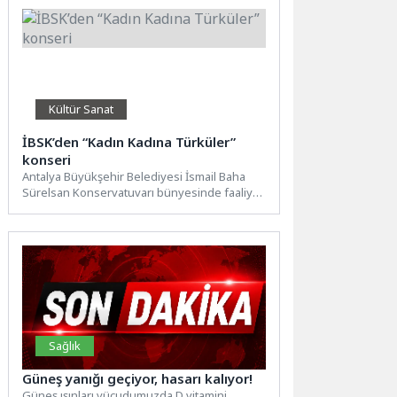
Kültür Sanat
İBSK’den “Kadın Kadına Türküler”
konseri
Antalya Büyükşehir Belediyesi İsmail Baha
Sürelsan Konservatuvarı bünyesinde faaliyet
gösteren Kadın Bağlama Topluluğu 5 Nisan...
Sağlık
Güneş yanığı geçiyor, hasarı kalıyor!
Güneş ışınları vücudumuzda D vitamini