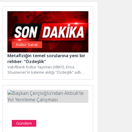
Kültür Sanat
Metafiziğin temel sorularına yeni bir
rehber: “Özdeşlik”
VakıfBank Kültür Yayınları (VBKY), Erica
Shumener’in kaleme aldığı “Özdeşlik” adlı
kitabı okurlarla buluşturuyor. Kitap, felsefenin
eski ama aynı zamanda...
Gündem