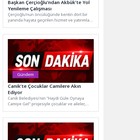
Başkan Çerçioğlu’ndan Akbük’te Yol
Yenileme Çalışması
Çerçioğlu’nun öncülüğünde kentin dört bir
yanında hayata geçirilen hizmet ve yatırımlar
hız kesmeden devam ediyor.Kente...
Gündem
Canik’te Çocuklar Camilere Akın
Ediyor
Canik Belediyesi'nin "Haydi Güle Oynaya
Camiye Gel" projesiyle çocuklar ve aileler,
camilerde buluşmaya devam ediyor. Canik...