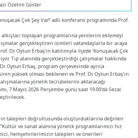
azı Özetini Göster
Konuşacak Çok Şey Var!’ adlı konferans programında Prof.
a alkışları toplayan programlarına yenilerini eklemeyi
lışmalar gerçekleştiren isimleri vatandaşlarla bir araya
of. Dr. Oytun Erbaş’ın katılımıyla ilçede ‘Konuşacak Çok
iyor. Tıp alanında gerçekleştirdiği çalışmalar hakkında
 Dr. Oytun Erbaş, program çerçevesinde ayrıca
isinin yüksek olması beklenen ve Prof. Dr. Oytun Erbaş’ın
lışmalarına yönelik tecrübelerini aktaracağı
amı, 7 Mayıs 2026 Perşembe günü saat 19.00’da Sezai
eştirilecek.
rın talepleri doğrultusunda oluşturduklarına değinen
“Kültür ve sanat alanına yönelik programlarımızı hız
zi, hemşehrilerimizin talepleri ve önerileri