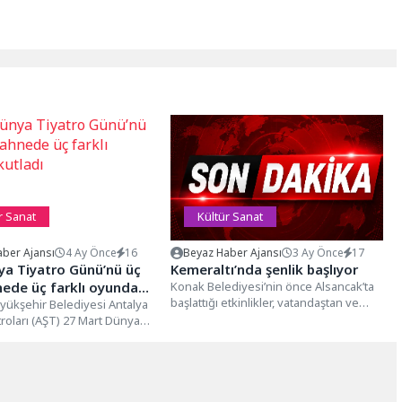
r Sanat
Kültür Sanat
ber Ajansı
4 Ay Önce
16
Beyaz Haber Ajansı
3 Ay Önce
17
a Tiyatro Günü’nü üç
Kemeraltı’nda şenlik başlıyor
nede üç farklı oyunda
Konak Belediyesi’nin önce Alsancak’ta
başlattığı etkinlikler, vatandaştan ve
yükşehir Belediyesi Antalya
esnaftan gelen olumlu tepkiler üzerine
troları (AŞT) 27 Mart Dünya
Kemeraltı’na da...
nü’nü üç ayrı sahnede...