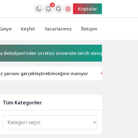
2
Kriptolar
Künye
Keşfet
Yazarlarımız
İletişim
yesi’nden ücretsiz üniversite tercih danışmanlığı
2 milyona
az yarısını gerçekleştirebileceğine inanıyor
Teknoloji Düny
Tüm Kategoriler