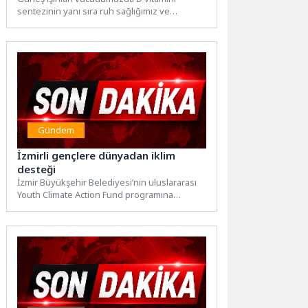
sentezinin yanı sıra ruh sağlığımız ve
bağışıklık sistemimiz üzerinde son...
Gündem
İzmirli gençlere dünyadan iklim
desteği
İzmir Büyükşehir Belediyesi’nin uluslararası
Youth Climate Action Fund programına
seçilmesiyle gençlerin çevre projelerine
küresel kaynak...