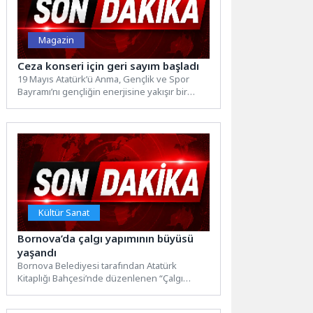
Magazin
Ceza konseri için geri sayım başladı
19 Mayıs Atatürk’ü Anma, Gençlik ve Spor
Bayramı’nı gençliğin enerjisine yakışır bir
festivalle kutlayan Büyükşehir...
Kültür Sanat
Bornova’da çalgı yapımının büyüsü
yaşandı
Bornova Belediyesi tarafından Atatürk
Kitaplığı Bahçesi’nde düzenlenen “Çalgı
Yapım Tanıtım Günleri”, müzikseverleri ve el
sanatlarına...