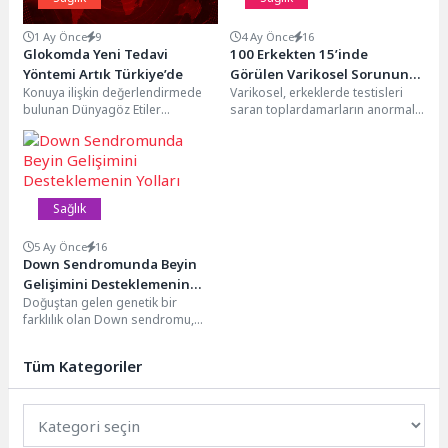
1 Ay Önce
9
4 Ay Önce
16
Glokomda Yeni Tedavi
100 Erkekten 15’inde
Yöntemi Artık Türkiye’de
Görülen Varikosel Sorununa
Konuya ilişkin değerlendirmede
Varikosel, erkeklerde testisleri
Dikkat!
bulunan Dünyagöz Etiler
saran toplardamarların anormal
Hastanesi Göz Hastalıkları
şekilde genişlemesi sonucu
Uzmanı Prof. Dr. Ümit Aykan,
oluşan yaygın bir hastalık olarak
glokom...
biliniyor....
Sağlık
5 Ay Önce
16
Down Sendromunda Beyin
Gelişimini Desteklemenin
Doğuştan gelen genetik bir
Yolları
farklılık olan Down sendromu,
toplumda genellikle yüz
görünümü ve öğrenme güçlüğü...
Tüm Kategoriler