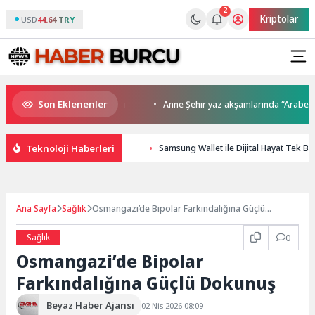
2
Kriptolar
USD
44.64 TRY
Son Eklenenler
a kupalar sahiplerini buldu
Anne Şehir yaz akşamlarında “Arabesk” rü
Teknoloji Haberleri
Samsung Wallet ile Dijital Hayat Tek B
Ana Sayfa
Sağlık
Osmangazi’de Bipolar Farkındalığına Güçlü
Dokunuş
Sağlık
0
Osmangazi’de Bipolar
Farkındalığına Güçlü Dokunuş
Beyaz Haber Ajansı
02 Nis 2026 08:09