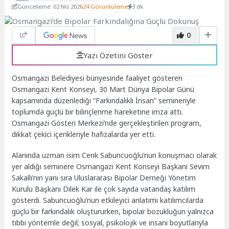
Güncelleme: 02 Nis 2026
24 Görüntüleme
3 dk.
0
Yazı Özetini Göster
Osmangazi Belediyesi bünyesinde faaliyet gösteren
Osmangazi Kent Konseyi, 30 Mart Dünya Bipolar Günü
kapsamında düzenlediği “Farkındalıklı İnsan” semineriyle
toplumda güçlü bir bilinçlenme hareketine imza attı.
Osmangazi Gösteri Merkezi’nde gerçekleştirilen program,
dikkat çekici içerikleriyle hafızalarda yer etti.
Alanında uzman isim Cenk Sabuncuoğlu’nun konuşmacı olarak
yer aldığı seminere Osmangazi Kent Konseyi Başkanı Sevim
Sakallı’nın yanı sıra Uluslararası Bipolar Derneği Yönetim
Kurulu Başkanı Dilek Kar ile çok sayıda vatandaş katılım
gösterdi. Sabuncuoğlu’nun etkileyici anlatımı katılımcılarda
güçlü bir farkındalık oluştururken, bipolar bozukluğun yalnızca
tıbbi yöntemle değil; sosyal, psikolojik ve insani boyutlarıyla