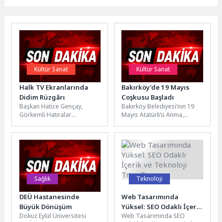
Kültür Sanat
Kültür Sanat
Halk TV Ekranlarında
Bakırköy’de 19 Mayıs
Didim Rüzgârı
Coşkusu Başladı
Başkan Hatice Gençay,
Bakırköy Belediyesi’nin 19
Görkemli Hatıralar
Mayıs Atatürk’ü Anma,
Programına Konuk
Gençlik ve Spor bayramı
OlduDidim Belediye Başkanı
kapsamında düzenlediği
Hatice Gençay, Halk TV
etkinlikler coşkuyla başladı....
ekranlarında...
Sağlık
Teknoloji
DEÜ Hastanesinde
Web Tasarımında
Büyük Dönüşüm
Yüksel: SEO Odaklı İçerik
Dokuz Eylül Üniversitesi
Web Tasarımında SEO
ve Teknoloji Trendleri