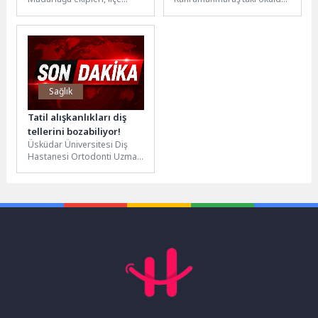
genelinde vatandaşların
yaşanan saldırıda hayatını
huzuru, güvenliği ve rahat
kaybeden öğretmen Ayla
yürüyebilmesi adına
Kara ve öğrencileri andı. Acı
kaldırım...
olayın...
Sağlık
Tatil alışkanlıkları diş
tellerini bozabiliyor!
Üsküdar Üniversitesi Diş
Hastanesi Ortodonti Uzmanı
Dr. Öğr. Üyesi Bora Aysan,
yaz tatilinde değişen
alışkanlıklar...