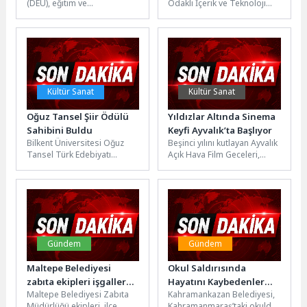
(DEÜ), eğitim ve
Odaklı İçerik ve Teknoloji
araştırmadaki akademik
Trendleri Web sitelerinin
gücünü sağlık hizmetleri
günümüzde hızlı açılması,
alanında da daha ileriye...
web performansı...
Kültür Sanat
Kültür Sanat
Oğuz Tansel Şiir Ödülü
Yıldızlar Altında Sinema
Sahibini Buldu
Keyfi Ayvalık’ta Başlıyor
Bilkent Üniversitesi Oğuz
Beşinci yılını kutlayan Ayvalık
Tansel Türk Edebiyatı
Açık Hava Film Geceleri,
Uygulama ve Araştırma
dünya sinemasının öne çıkan
Merkezi, edebiyatçı, eğitmen
yapımlarını Ayvalık'ın eşsiz...
ve halk bilimci, şair...
Gündem
Gündem
Maltepe Belediyesi
Okul Saldırısında
zabıta ekipleri işgallere
Hayatını Kaybedenler
Maltepe Belediyesi Zabıta
Kahramankazan Belediyesi,
karşı sahada
Anıldı
Müdürlüğü ekipleri, ilçe
Kahramanmaraş’taki okulda