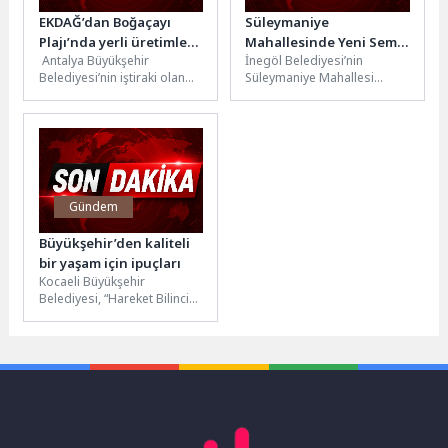
EKDAĞ’dan Boğaçayı
Süleymaniye
Plajı’nda yerli üretimle
Mahallesinde Yeni Semt
Antalya Büyükşehir
İnegöl Belediyesi’nin
konforlu hizmet
Sahası Törenle Açıldı
Belediyesi’nin iştiraki olan
Süleymaniye Mahallesi
EKDAĞ, kendi atölyelerinde
Yamaç Sokak üzerinde
üretilen ve Akdeniz’in tuzlu
yapımını tamamladığı semt
suyu ile zorlu...
sahası ile 29 araçlık
otopark...
Gündem
Büyükşehir’den kaliteli
bir yaşam için ipuçları
Kocaeli Büyükşehir
Belediyesi, “Hareket Bilinci
Akademisi” kapsamında
gerçekleştirdiği seminerde
Gebzeli kadınlara sağlıklı
yaşam ve doğru...