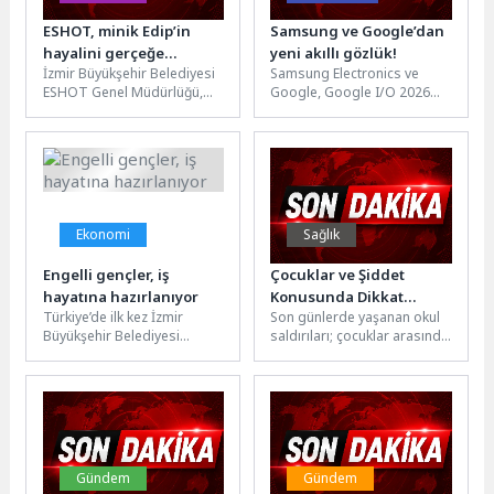
ESHOT, minik Edip’in
Samsung ve Google’dan
hayalini gerçeğe
yeni akıllı gözlük!
İzmir Büyükşehir Belediyesi
Samsung Electronics ve
dönüştürdü
ESHOT Genel Müdürlüğü,
Google, Google I/O 2026
özel gereksinimli 12
etkinliği kapsamında, gözlük
yaşındaki Edip Vurhan’ın
alanındaki iş ortakları Gentle
otobüs şoförü olma...
Monster...
Ekonomi
Sağlık
Engelli gençler, iş
Çocuklar ve Şiddet
hayatına hazırlanıyor
Konusunda Dikkat
Türkiye’de ilk kez İzmir
Son günlerde yaşanan okul
Edilmesi Gerekenler
Büyükşehir Belediyesi
saldırıları; çocuklar arasında
bünyesinde kurulan Destekli
şiddet, akran zorbalığı ve
İstihdam Ofisi, engelli
uyum problemlerini yeniden
bireyleri İŞ-İN Programı...
gündeme...
Gündem
Gündem