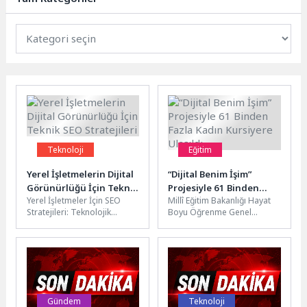
çalışmalara başladı....
Teknoloji
Eğitim
Yerel İşletmelerin Dijital
“Dijital Benim İşim”
Görünürlüğü İçin Teknik
Projesiyle 61 Binden
Yerel İşletmeler İçin SEO
Millî Eğitim Bakanlığı Hayat
SEO Stratejileri
Fazla Kadın Kursiyere
Stratejileri: Teknolojik
Boyu Öğrenme Genel
Ulaşıldı
Yaklaşımlar Yerel işletmeler
Müdürlüğü ve Vodafone
için SEO stratejileri
Vakfı iş birliğiyle kadınların
belirlerken teknolojik
dijital...
yaklaşımları...
Gündem
Teknoloji