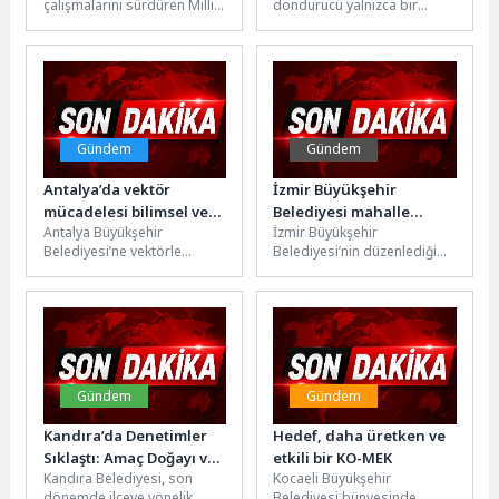
çalışmalarını sürdüren Milli
dondurucu yalnızca bir
Yarışacak
Takım sporcularımız, Dünya
beyaz eşya değil; aynı
Şampiyonası kotası
zamanda hazırlıklı olmanın
açısından önem taşıyan GP
ve...
Brno...
Gündem
Gündem
Antalya’da vektör
İzmir Büyükşehir
mücadelesi bilimsel ve
Belediyesi mahalle
Antalya Büyükşehir
İzmir Büyükşehir
kesintisiz şekilde
kültürünü yeniden
Belediyesi’ne vektörle
Belediyesi’nin düzenlediği
yürütülüyor
canlandırıyor
mücadele konusunda
Mahalle Şenlikleri, bu kez
danışmanlık yapan Akdeniz
Karabağlar Umut
Üniversitesi Öğretim Üyesi
Mahallesi’nde binlerce
Prof. Dr. Hüseyin...
İzmirliyi buluşturdu.
Konserler,...
Gündem
Gündem
Kandıra’da Denetimler
Hedef, daha üretken ve
Sıklaştı: Amaç Doğayı ve
etkili bir KO-MEK
Kandıra Belediyesi, son
Kocaeli Büyükşehir
Tarım Arazilerini
dönemde ilçeye yönelik
Belediyesi bünyesinde