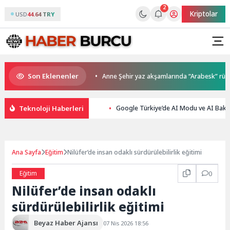
2
Kriptolar
USD
44.64 TRY
Son Eklenenler
lar sahiplerini buldu
Anne Şehir yaz akşamlarında “Arabesk” rüzgârı 
Teknoloji Haberleri
Google Türkiye’de AI Modu ve AI Bakışı
Ana Sayfa
Eğitim
Nilüfer’de insan odaklı sürdürülebilirlik eğitimi
Eğitim
0
Nilüfer’de insan odaklı
sürdürülebilirlik eğitimi
Beyaz Haber Ajansı
07 Nis 2026 18:56