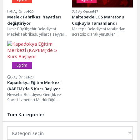
5 Ay Önce
20
2 Ay Önce
17
Meslek Fabrikası hayatları
Maltepe’de LGS Maratonu
değiştiriyor
Coşkuyla Tamamlandı
İzmir Büyükşehir Belediyesi
Maltepe Belediyesi tarafından
Meslek Fabrikası, yıllarca seyyar
ücretsiz olarak yürütülen
satıcılık yapan ve zorluklarla
Cumhuriyet Eğitim Merkezi 8. sınıf
mücadele eden yurttaşlara umut...
LGS hazırlık kursları tamamlandı....
Eğitim
5 Ay Önce
20
Kapadokya Eğitim Merkezi
(KAPEM)’de 5 Kurs Başlıyor
Nevşehir Belediyesi Gençlik ve
Spor Hizmetleri Müdürlüğü
bünyesinde faaliyetlerini
sürdüren Kapadokya Eğitim
Tüm Kategoriler
Merkezi (KAPEM)’de 5...