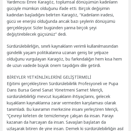
Yardımcısı Emre Karagöz, toplumsal dönüşümün kadınların
gücüyle mümkün olduğunu ifade etti. Birçok değişimin
kadından başladığını belirten Karagöz, “Kadınların iradesi,
gücü ve enerjisi olduğunda ancak bazı şeylerin dönüşümü
gerçekleşiyor. Sizler bugünden yarına birçok şeyi
değiştirebilecek güçsünüz” dedi.
Sürdürülebilirliğin, sınırlı kaynakların verimli kullanılmasından
gündelik yaşam politikalarına uzanan geniş bir yelpaze
olduğunu vurgulayan Karagöz, bu farkındalığın hem kısa hem
de uzun vadede büyük önem taşıdığını dile getirdi.
BİREYLER YETKİNLİKLERİNİ GELİŞTİRMELİ
Eğitimi gerçekleştiren Sürdürülebilirlik Profesyoneli ve Pupa
Dans Bursa Genel Sanat Yönetmeni Samet Meriçli,
sürdürülebilirliği mevcut kuşakların ihtiyaçlarını, gelecek
kuşakların kaynaklarına zarar vermeden karşılaması olarak
tanımladı. Bu kavramın merkezine insanı yerleştiren Meriçli,
“Çevreyi kirleten de temizlemeye çalışan da insan. Parayı
kazanan da harcayan da insan. Savaşları başlatan da
uzlaşarak bitiren de yine insan. Demek ki sürdürülebilirliğin asıl