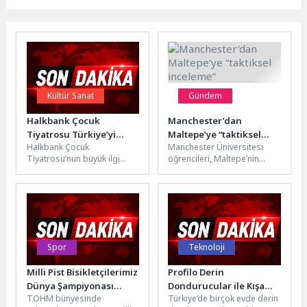
Kültür Sanat
Gündem
Halkbank Çocuk
Manchester’dan
Tiyatrosu Türkiye’yi
Maltepe’ye “taktiksel
Halkbank Çocuk
Manchester Üniversitesi
Dolaşmayı Sürdürüyor
inceleme”
Tiyatrosu’nun büyük ilgi
öğrencileri, Maltepe’nin
gören “Süper Kahramanlar:
taktiksel kentleşme
Dünyamızı Koruyoruz!”
çalışmalarını incelemek için
oyunu, 20 Nisan’da bu yılın...
Zümrütevler, Altayçeşme ve
Yalı mahallelerine saha...
Spor
Teknoloji
Milli Pist Bisikletçilerimiz
Profilo Derin
Dünya Şampiyonası
Dondurucular ile Kışa
TOHM bünyesinde
Türkiye’de birçok evde derin
Kotası İçin Çekya’da
Hazırlık Daha Kolay