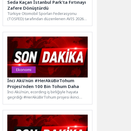
Seda Kaçan İstanbul Park’ta Fırtınayı
Zafere Dönüştürdü
Türkiye Otomobil Sporları Federasyonu
(TOSFED) tarafından düzenlenen AVIS 2026
Türkiye Pist Şampiyonası'nın ikinci ayağında,
Pepsi ve Doritos...
Ekonomi
İnci Akü’nün #HerAküBirTohum
Projesi’nden 100 Bin Tohum Daha
İnci Akü’nün, ecording iş birliğiyle hayata
geçirdiği #HerAküBirTohum projesi ikinci
fazıyla büyümeye devam ediyor. İlk...