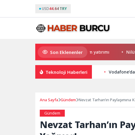
USD
44.64 TRY
Son Eklenenler
ehir’den Darıca’ya modern ulaşım yatırımı
Nilüfer’de kal
Teknoloji Haberleri
Vodafone’da
Ana Sayfa
Gündem
Nevzat Tarhan’ın Paylaşımına K
Gündem
Nevzat Tarhan’ın Pa