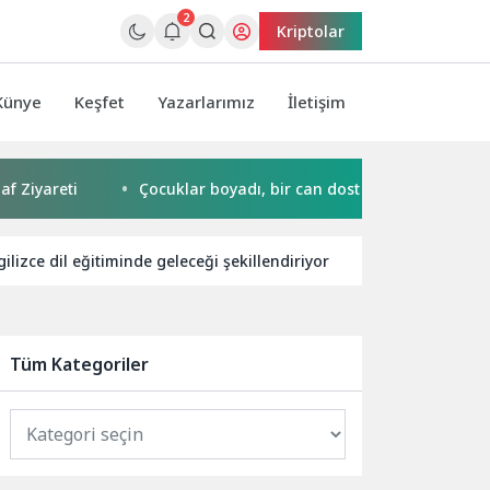
2
Kriptolar
Künye
Keşfet
Yazarlarımız
İletişim
i
Çocuklar boyadı, bir can dost yeni yuvasına kavuştu
gilizce dil eğitiminde geleceği şekillendiriyor
Dijital Pazar
Tüm Kategoriler