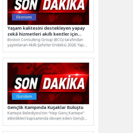
Ekonomi
Yaşam kalitesini destekleyen yapay
zekâ hizmetleri akıllı kentler için
finansman ve altyapı kadar önemli
Boston Consulting Group (BCG) tarafından
yayımlanan Akıllı Şehirler Endeksi 2026: Yapay
Zekâ Kent Yaşamını Nasıl...
Gündem
Gençlik Kampında Kuşaklar Buluştu
Kartepe Belediyesi’nin “Hep Genç Kartepe”
etkinlikleri kapsamında devam eden Gençlik
ve Gelişim Kampı, gençlere sosyal,...