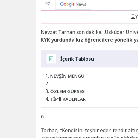
Y
Nevzat Tarhan son dakika…Üsküdar Üniver
KYK yurdunda kız öğrencilere yönelik y
İçerik Tablosu
NEVŞİN MENGÜ
ÖZLEM GÜRSES
TİP’li KADINLAR
n
Tarhan
, “
Kendisini teşhir eden tehdit altı