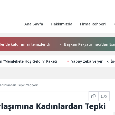
Ana Sayfa
Hakkımızda
Firma Rehberi
dırımlar temizlendi
Başkan Pekyatırmacı’dan Esnaf Ziyaret
n “Memlekete Hoş Geldin” Paketi
Yapay zekâ ve yenilik, İn
adınlardan Tepki Yağıyor!
0
ylaşımına Kadınlardan Tepki