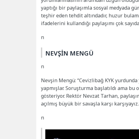
yorumlanmasının ardından üzgün olduğunu
yaptığı bir paylaşımla sosyal medyada gü
teşhir eden tehdit altındadır, huzur bulam
ifadelerini kullandığı paylaşımı çok sayıd
n
NEVŞİN MENGÜ
n
Nevşin Mengü: “Cevizlibağ KYK yurdunda y
yapmışlar. Soruşturma başlatıldı ama bu o
gösteriyor. Rektör
Nevzat
Tarhan
, paylaşı
açılmış büyük bir savaşla karşı karşıyayı
n