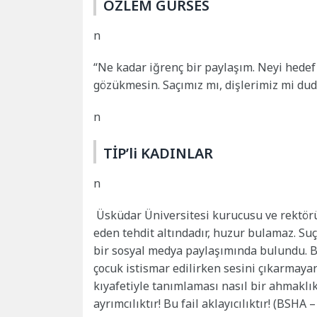
ÖZLEM GÜRSES
n
“Ne kadar iğrenç bir paylaşım. Neyi hedef
gözükmesin. Saçımız mı, dişlerimiz mi dud
n
TİP’li KADINLAR
n
Üsküdar Üniversitesi kurucusu ve rektö
eden tehdit altındadır, huzur bulamaz. Suç
bir sosyal medya paylaşımında bulundu. B
çocuk istismar edilirken sesini çıkarmayan
kıyafetiyle tanımlaması nasıl bir ahmaklık
ayrımcılıktır! Bu fail aklayıcılıktır! (BSHA