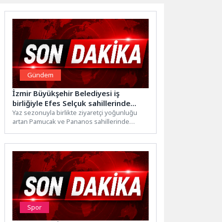
Gündem
İzmir Büyükşehir Belediyesi iş
birliğiyle Efes Selçuk sahillerinde
temizlik mesaisi devam ediyor
Yaz sezonuyla birlikte ziyaretçi yoğunluğu
artan Pamucak ve Pananos sahillerinde
temizlik çalışmaları aralıksız sürüyor.Efes
Selçuk...
Spor