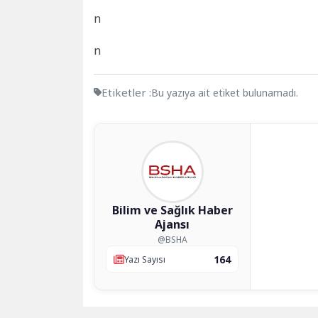
n
n
Etiketler :
Bu yazıya ait etiket bulunamadı.
Bilim ve Sağlık Haber
Ajansı
@BSHA
164
Yazı Sayısı