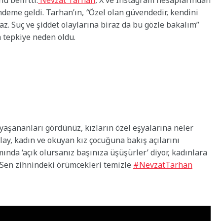
 belirtti.
Nevzat Tarhan
, X ve Instagram hesaplarından
ndeme geldi. Tarhan’ın,
“
Özel olan güvendedir, kendini
az. Suç ve şiddet olaylarına biraz da bu gözle bakalım”
a tepkiye neden oldu.
aşananları gördünüz, kızların özel eşyalarına neler
lay, kadın ve okuyan kız çocuğuna bakış açılarını
mında ‘açık olursanız başınıza üşüşürler’ diyor, kadınlara
z.Sen zihnindeki örümcekleri temizle
#NevzatTarhan