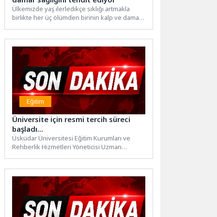
Ülkemizde yaş ilerledikçe sıklığı artmakla
birlikte her üç ölümden birinin kalp ve damar
hastalıklarından kaynaklandığını...
Eğitim
Üniversite için resmi tercih süreci
başladı…
Üsküdar Üniversitesi Eğitim Kurumları ve
Rehberlik Hizmetleri Yöneticisi Uzman
Psikolojik Danışman Özgür Akoğlan, adaylara
"nokta...