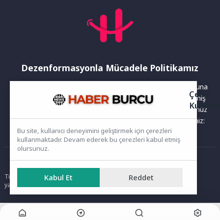
Dezenformasyonla Mücadele Politikamız
Yayınlanan haberler doğruluk ilkesi gözetilerek hazırlanır. Buna
Çerez
rağmen bazı içeriklerde eksik, hatalı veya güncelliğini yitirmiş
Kullanı
bilgiler bulunabilir.Yanlış veya yanıltıcı olduğunu düşündüğünüz
haberleri aşağıdaki iletişim kanallarından bize bildirebilirsiniz:
Bu site, kullanıcı deneyimini geliştirmek için çerezleri
kullanmaktadır. Devam ederek bu çerezleri kabul etmiş
olursunuz.
Ana Sayfa
Tüm hakları saklıdır. Sitede yer alan içerikler izinsiz kopyalanamaz,
Kabul Et
Reddet
yayımlanamaz ve kullanılamaz.