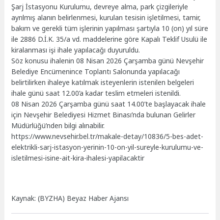
Şarj İstasyonu Kurulumu, devreye alma, park çizgileriyle
ayrılmış alanın belirlenmesi, kurulan tesisin işletilmesi, tamir,
bakım ve gerekli tüm işlerinin yapılması şartıyla 10 (on) yıl süre
ile 2886 D.İ.K. 35/a vd. maddelerine göre Kapalı Teklif Usulü ile
kiralanması işi ihale yapılacağı duyuruldu.
Söz konusu ihalenin 08 Nisan 2026 Çarşamba günü Nevşehir
Belediye Encümenince Toplantı Salonunda yapılacağı
belirtilirken ihaleye katılmak isteyenlerin istenilen belgeleri
ihale günü saat 12.00’a kadar teslim etmeleri istenildi.
08 Nisan 2026 Çarşamba günü saat 14.00’te başlayacak ihale
için Nevşehir Belediyesi Hizmet Binası’nda bulunan Gelirler
Müdürlüğü’nden bilgi alınabilir.
https://www.nevsehir.bel.tr/makale-detay/10836/5-bes-adet-
elektrikli-sarj-istasyon-yerinin-10-on-yil-sureyle-kurulumu-ve-
isletilmesi-isine-ait-kira-ihalesi-yapilacaktir
Kaynak: (BYZHA) Beyaz Haber Ajansı