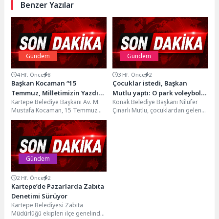
Benzer Yazılar
Gündem
Gündem
4 Hf. Önce
8
3 Hf. Önce
2
Başkan Kocaman “15
Çocuklar istedi, Başkan
Temmuz, Milletimizin Yazdığı
Mutlu yaptı: O park voleybol
Kartepe Belediye Başkanı Av. M.
Konak Belediye Başkanı Nilüfer
Kahramanlık Destanıdır”
sahasına kavuştu
Mustafa Kocaman, 15 Temmuz
Çınarlı Mutlu, çocuklardan gelen
Demokrasi ve Milli Birlik Günü
bir talebi daha yerine getirdi.
dolayısıyla...
Güneş Sezgin...
Gündem
2 Hf. Önce
2
Kartepe’de Pazarlarda Zabıta
Denetimi Sürüyor
Kartepe Belediyesi Zabıta
Müdürlüğü ekipleri ilçe genelinde