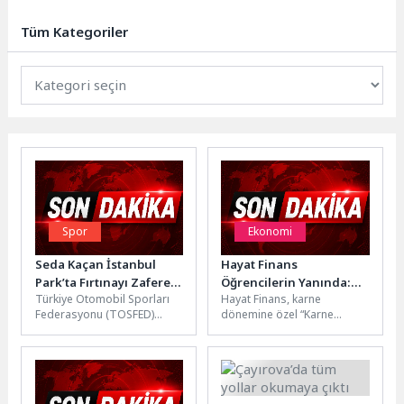
rutin olarak gerçekleştirdiği pazar
denetimlerini aralıksız sürdürüyor.
Tüm Kategoriler
Ekipler,...
Spor
Ekonomi
Seda Kaçan İstanbul
Hayat Finans
Park’ta Fırtınayı Zafere
Öğrencilerin Yanında:
Türkiye Otomobil Sporları
Hayat Finans, karne
Dönüştürdü
“Karne Harçlığının Yarısı
Federasyonu (TOSFED)
dönemine özel “Karne
BİZ’den”
tarafından düzenlenen AVIS
Harçlığının Yarısı BİZ’den”
2026 Türkiye
kampanyasını başlattı. 26 –
Pist Şampiyonası'nın ikinci
30 Haziran...
ayağında, Pepsi ve Doritos...