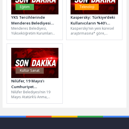
Eğitim
Teknoloji
YKS Tercihlerinde
Kaspersky: Türkiye’deki
Menderes Belediyesi
Kullanıcıların %40’ı
Menderes Belediyesi,
Kaspersky'nin yeni küresel
Desteği
Çevrim İçi Dolandırıcılık
Yükseköğretim Kurumları
araştırmasına* göre,
Mağduru
Sınavı (YKS) tercih
internet kullanıcılarının
döneminde öğrencilere
yarısından fazlası son bir yıl
danışmanlık desteği
içinde çevrim içi...
verecek.Menderes
Belediyesi, YKS tercih...
Kültür Sanat
Nilüfer, 19 Mayıs’ı
Cumhuriyet
Nilüfer Belediyesi’nin 19
Meydanı’nda karşıladı
Mayıs Atatürk’ü Anma,
Gençlik ve Spor Bayramı
kutlamaları, Nilüfer
Belediyesi Halk Evi...