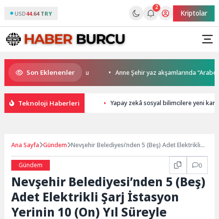
2
Kriptolar
USD
44.64 TRY
Son Eklenenler
da kupalar sahiplerini buldu
Anne Şehir yaz akşamlarında “Arabesk” rü
Teknoloji Haberleri
Yapay zekâ sosyal bilimcilere yeni kariy
Ana Sayfa
Gündem
Nevşehir Belediyesi’nden 5 (Beş) Adet Elektrikli
Şarj İstasyon Yerinin 10 (On) Yıl Süreyle Kurulumu
ve İşletilmesi İşine Ait Kira İhalesi
Gündem
0
Nevşehir Belediyesi’nden 5 (Beş)
Adet Elektrikli Şarj İstasyon
Yerinin 10 (On) Yıl Süreyle