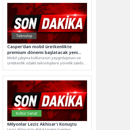
Teknoloji
Casper’dan mobil üretkenlikte
premium dönemi başlatacak yeni
adım!
Mobil çalışma kültürünün yaygınlaşması ve
üretkenlik odaklı teknolojilere yönelik talebin
artması, tablet pazarında da yeni...
Kültür Sanat
Milyonlar Leziz Akhisar’ı Konuştu
Leziz Akhisar’ın dijital tanıtım hamlesi