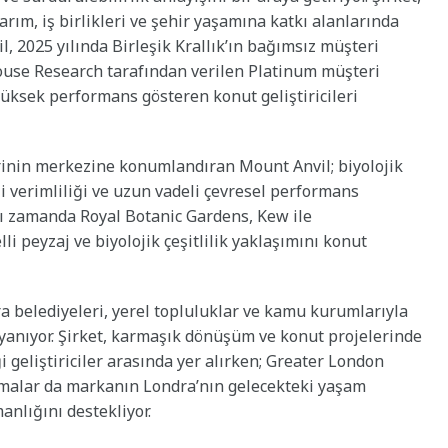
arım, iş birlikleri ve şehir yaşamına katkı alanlarında
l, 2025 yılında Birleşik Krallık’ın bağımsız müşteri
ouse Research tarafından verilen Platinum müşteri
ksek performans gösteren konut geliştiricileri
erinin merkezine konumlandıran Mount Anvil; biyolojik
ji verimliliği ve uzun vadeli çevresel performans
ı zamanda Royal Botanic Gardens, Kew ile
elli peyzaj ve biyolojik çeşitlilik yaklaşımını konut
a belediyeleri, yerel topluluklar ve kamu kurumlarıyla
dayanıyor. Şirket, karmaşık dönüşüm ve konut projelerinde
i geliştiriciler arasında yer alırken; Greater London
şmalar da markanın Londra’nın gelecekteki yaşam
nlığını destekliyor.