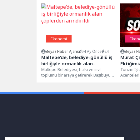
Ekonomi
Ekon
Beyaz Haber Ajansı
4 Ay Önce
24
Beyaz Ha
Maltepe’de, belediye-gönüllü iş
Murat Ça
birliğiyle ormanlık alan
Ektiğimi
çöplerden arındırıldı
Maltepe Belediyesi, halkı ve sivil
Vermeye
Turizm İşl
toplumu bir araya getirerek Başıbüyük–
Acenteleri
Büyükbakkalköy ormanlık alanında
Murat Çavg
çevre temizliği gerçekleştirdi....
Çin...