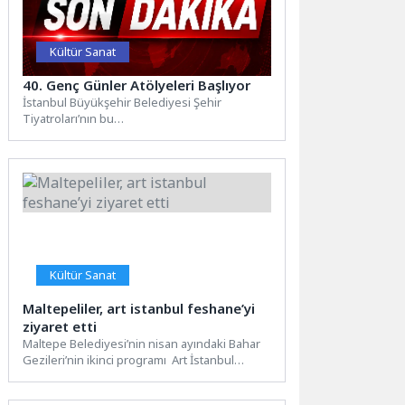
Kültür Sanat
40. Genç Günler Atölyeleri Başlıyor
İstanbul Büyükşehir Belediyesi Şehir
Tiyatroları’nın bu
yıl 40.’sını düzenlediği “Genç Günler”in
atölyeleri, Harbiye Muhsin Ertuğrul Sahnesi
ve Müze Gazhane’de başlıyor.Şehir
Tiyatroları...
Kültür Sanat
Maltepeliler, art istanbul feshane’yi
ziyaret etti
Maltepe Belediyesi’nin nisan ayındaki Bahar
Gezileri’nin ikinci programı Art İstanbul
Feshane’ye düzenlendi.Maltepeliler, İstanbul
Büyükşehir Belediyesi...