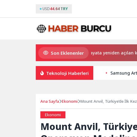
USD
44.64 TRY
Son Eklenenler
Saadet Mirci Semt Merkezi hayata yeniden açılan kapısı old
Teknoloji Haberleri
Samsung Art 
Ana Sayfa
Ekonomi
Mount Anvil, Türkiye’de İlk K
Ekonomi
Mount Anvil, Türkiye