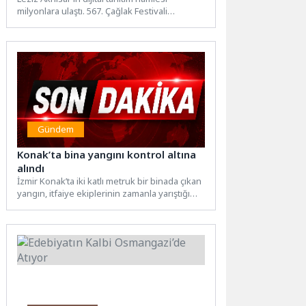
milyonlara ulaştı. 567. Çağlak Festivali
kapsamında üretilen dijital içerikler 44...
Gündem
Konak’ta bina yangını kontrol altına
alındı
İzmir Konak’ta iki katlı metruk bir binada çıkan
yangın, itfaiye ekiplerinin zamanla yarıştığı
yoğun bir...