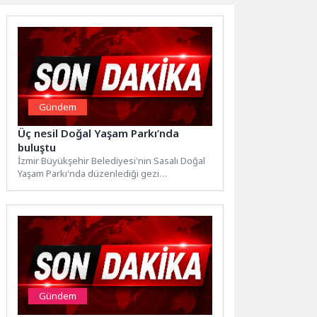
Gündem
Üç nesil Doğal Yaşam Parkı’nda
buluştu
İzmir Büyükşehir Belediyesi'nin Sasalı Doğal
Yaşam Parkı'nda düzenlediği gezi
programında çocuklar, anne-babalar ve
emekliler aynı...
Gündem