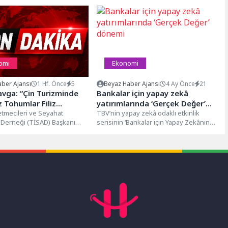
omi
Ekonomi
ber Ajansı
1 Hf. Önce
5
Beyaz Haber Ajansı
4 Ay Önce
21
vga: “Çin Turizminde
Bankalar için yapay zekâ
z Tohumlar Filiz
yatırımlarında ‘Gerçek Değer’
 Başladı”
etmecileri ve Seyahat
dönemi
TBV’nin yapay zekâ odaklı etkinlik
 Derneği (TİSAD) Başkanı
serisinin ‘Bankalar için Yapay Zekânın
a, son iki yıldır Trabzon’da
Gerçek Dünya Etkileri’ başlıklı
buluşması...