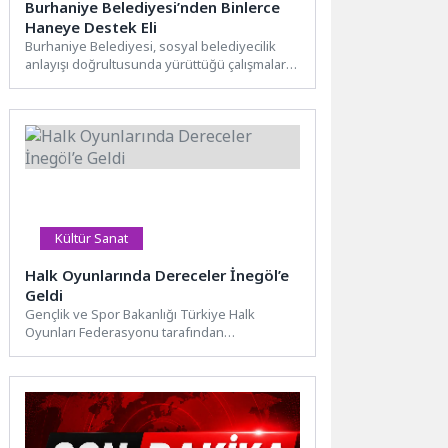
Burhaniye Belediyesi’nden Binlerce
Haneye Destek Eli
Burhaniye Belediyesi, sosyal belediyecilik
anlayışı doğrultusunda yürüttüğü çalışmalarla
ihtiyaç sahibi vatandaşların yanında olmaya
devam ediyor.Burhaniye...
Kültür Sanat
Halk Oyunlarında Dereceler İnegöl’e
Geldi
Gençlik ve Spor Bakanlığı Türkiye Halk
Oyunları Federasyonu tarafından
düzenlenen Kulüpler Arası Bursa İl
Yarışması’nda...