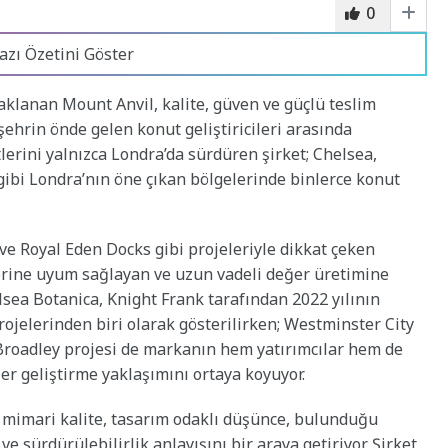
0
azı Özetini Göster
daklanan Mount Anvil, kalite, güven ve güçlü teslim
ehrin önde gelen konut geliştiricileri arasında
tlerini yalnızca Londra’da sürdüren şirket; Chelsea,
ibi Londra’nın öne çıkan bölgelerinde binlerce konut
e Royal Eden Docks gibi projeleriyle dikkat çeken
rine uyum sağlayan ve uzun vadeli değer üretimine
lsea Botanica, Knight Frank tarafından 2022 yılının
projelerinden biri olarak gösterilirken; Westminster City
e Broadley projesi de markanın hem yatırımcılar hem de
er geliştirme yaklaşımını ortaya koyuyor.
; mimari kalite, tasarım odaklı düşünce, bulunduğu
e sürdürülebilirlik anlayışını bir araya getiriyor. Şirket,