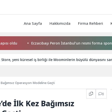
Ana Sayfa
Hakkımızda
Firma Rehberi
u
Eczacıbaşı Peron İstanbul’un resmi forma sponsoru adi
Store, yeni küresel iş birliği ile Moominlerin büyülü dünyasını sa
ez Bağımsız Operasyon Modeline Geçti
0
’de İlk Kez Bağımsız