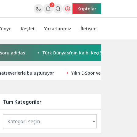
2
Kriptolar
Künye
Keşfet
Yazarlarımız
İletişim
das
Türk Dünyası’nın Kalbi Keçiören’de Attı
Kaçak 
natseverlerle buluşturuyor
Yılın E-Spor ve Oyun Dünyası Lid
Tüm Kategoriler