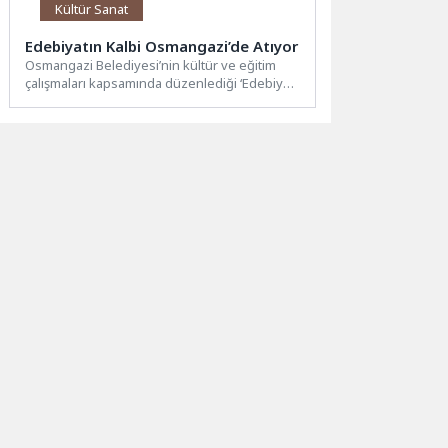
Kültür Sanat
Edebiyatın Kalbi Osmangazi’de Atıyor
Osmangazi Belediyesi’nin kültür ve eğitim
çalışmaları kapsamında düzenlediği ‘Edebiyat
ve Hayat Buluşmaları’, edebiyat tutkunlarını
yeniden...