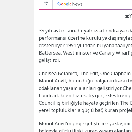
Y
35 yılı aşkın süredir yalnızca Londra’ya o
performansı üzerine kurulu yaklaşımıyla ş
gösteriliyor. 1991 yılından bu yana faaliye
Battersea, Westminster ve Canary Wharf g
geliştirdi.
Chelsea Botanica, The Edit, One Clapham v
Mount Anvil, bulunduğu bölgenin karakte
odaklanan yaşam alanları geliştiriyor. Che
Londra’daki en hızlı satış gerçekleştiren 
Council iş birliğiyle hayata geçirilen Th
yerel topluluklarla güçlü bağ kuran projel
Mount Anvil’in proje geliştirme yaklaşımı
bölgeyle güçlü ilişki kuran yaşam alanları v