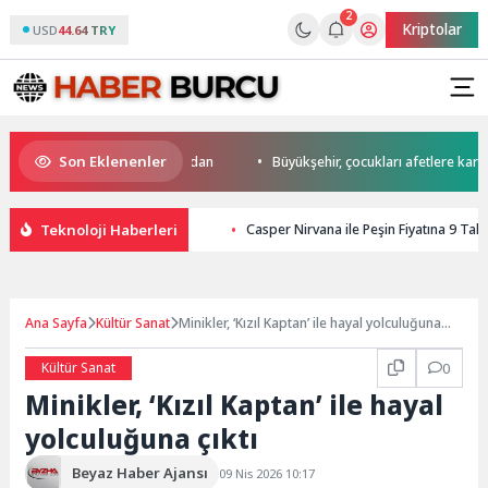
2
Kriptolar
USD
44.64 TRY
Son Eklenenler
’da start Başkan Büyükakın’dan
Büyükşehir, çocukları afetlere karşı bil
Teknoloji Haberleri
Casper Nirvana ile Peşin Fiyatına 9 Taksi
Ana Sayfa
Kültür Sanat
Minikler, ‘Kızıl Kaptan’ ile hayal yolculuğuna
çıktı
Kültür Sanat
0
Minikler, ‘Kızıl Kaptan’ ile hayal
yolculuğuna çıktı
Beyaz Haber Ajansı
09 Nis 2026 10:17