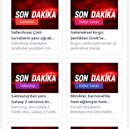
Gündem
Kültür Sanat
Seferihisar Çinli
Geleneksel Kırgız
turistlerin yeni uğrak
Şenlikleri İznik’te
Seferihisar Belediyesi
Kırgız Cumhuriyeti’nin her yıl
noktası oluyor
Gerçekleşti
tarafından yürütülen İon
geleneksel olarak
Rotası Kültür Projesi
düzenlediği Kırgız Şenlikleri
kapsamında hazırlanan ve
bu yılda İznik’te görkemli bir
Kırmızı Kedi Yayınları iş...
etkinlikle...
Teknoloji
Kültür Sanat
Samsung’dan yeni
Minikler, Karneval’da
Galaxy Z serisine ön
hem eğleniyor hem
Samsung, yeni Galaxy Z
Kocaeli Büyükşehir
siparişe özel avantajlar
üretiyor
Fold8 Ultra, Galaxy Z Fold8
Belediyesi’nin İzmit Millet
ve Galaxy Z Flip8 modelleri
Bahçesi’nde düzenlediği
için...
Karneval Çocuk Şenliği’nde
kurulan renkli atölyeler,