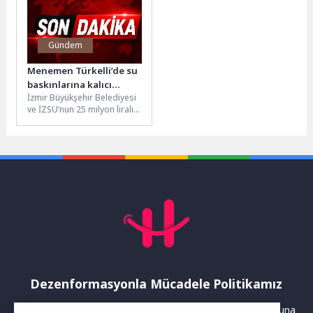
hizmetine...
Planlaması...
Gündem
Menemen Türkelli’de su
baskınlarına kalıcı
İzmir Büyükşehir Belediyesi
çözüm
ve İZSU’nun 25 milyon liralık
yatırımıyla tamamlanan 1,1
kilometrelik yağmur suyu
hattı...
Dezenformasyonla Mücadele Politikamız
Yayınlanan haberler doğruluk ilkesi gözetilerek hazırlanır. Buna