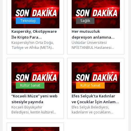
çocuklara eğlence...
Teknoloji
Sağlık
Kaspersky, OkoSpyware
Her mutsuzluk
İle Kripto Para
depresyon anlamına
Kaspersky’nin Orta Doğu,
Üsküdar Üniversitesi
Kullanıcılarını Hedef
gelmez!
Türkiye ve Afrika (META)
NPİSTANBUL Hastanesi
Alan Yeni Kötü Amaçlı
bölgesine yönelik yıllık Siber
Klinik Psikolog Cumali Aydın,
Yazılım İskeletini Deşifre
Güvenlik Hafta sonu
mutsuzluk ile depresyon
Etti
etkinliğinde,...
arasındaki farklar ile
depresyonun...
Kültür Sanat
Kültür Sanat
“Kocaeli Müze” yeni web
Efes Selçuk’ta Kadınlar
sitesiyle yayında
ve Çocuklar İçin Anlamlı
Kocaeli Büyükşehir
Efes Selçuk Belediyesi,
Atölyeler
Belediyesi, kentin kültürel
kadınların ve çocukların
mirasını dijital dünyaya
güçlenmesine yönelik
taşıyan Kocaeli Müze web
çalışmalarına devam ediyor.
sitesini ziyaretçilerin
Türkiye Aile Sağlığı