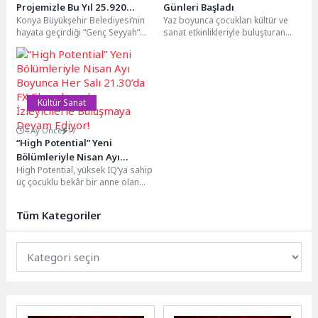
Projemizle Bu Yıl 25.920
Günleri Başladı
Konya Büyükşehir Belediyesi’nin
Yaz boyunca çocukları kültür ve
Öğrencimizi Daha İstanbul ile
hayata geçirdiği “Genç Seyyah”
sanat etkinlikleriyle buluşturan
Buluşturacağız’
projesi kapsamında Konya’nın 31
Çiğli Belediyesi, Mahalle Tiyatro
ilçesindeki 11. Sınıf öğrencilerine...
Günleri'nin ilk gösterimini...
Kültür Sanat
4 Ay Önce
17
“High Potential” Yeni
Bölümleriyle Nisan Ayı
High Potential, yüksek IQ’ya sahip
Boyunca Her Salı 21.30’da FX
üç çocuklu bekâr bir anne olan
Ekranlarında İzleyicilerle
Morgan'ın, temizlikçi olarak
Buluşmaya Devam Ediyor!
çalıştığı...
Tüm Kategoriler