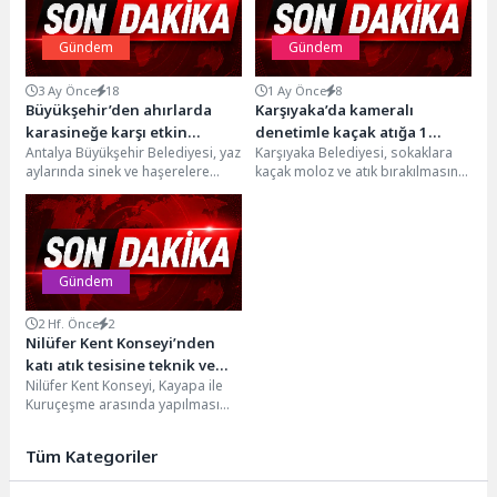
Gündem
Gündem
3 Ay Önce
18
1 Ay Önce
8
Büyükşehir’den ahırlarda
Karşıyaka’da kameralı
karasineğe karşı etkin
denetimle kaçak atığa 1
Antalya Büyükşehir Belediyesi, yaz
Karşıyaka Belediyesi, sokaklara
mücadele
milyon 790 bin TL ceza!
aylarında sinek ve haşerelere
kaçak moloz ve atık bırakılmasını
karşı popülasyonu azaltmak
önlemek amacıyla devreye aldığı
amacıyla çalışmalarını yoğun bir...
yeni nesil kamera...
Gündem
2 Hf. Önce
2
Nilüfer Kent Konseyi’nden
katı atık tesisine teknik ve
Nilüfer Kent Konseyi, Kayapa ile
bilimsel itiraz
Kuruçeşme arasında yapılması
planlanan Katı Atık Geri Kazanım
ve Bertaraf...
Tüm Kategoriler