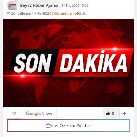
Beyaz Haber Ajansı
14 Nis 2026 18:09
Güncelleme: 14 Nis 2026
25 Görüntüleme
2 dk.
0
Yazı Özetini Göster