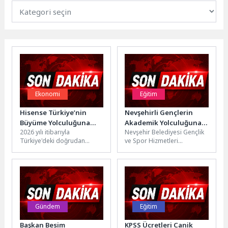
Ekonomi
Eğitim
Hisense Türkiye’nin
Nevşehirli Gençlerin
Büyüme Yolculuğuna
Akademik Yolculuğuna
2026 yılı itibarıyla
Nevşehir Belediyesi Gençlik
Güçlü Atama: Ticari
Işık Tutuyoruz
Türkiye'deki doğrudan
ve Spor Hizmetleri
Direktörlük Görevine
operasyonlarını hayata
Müdürlüğü bünyesinde
Ekin Doğan Çomak
geçiren Hisense, televizyon
faaliyet gösteren Gönüllü
Getirildi
ve iklimlendirme
Eğitim Merkezi, 2026 yılı...
kategorilerindeki
büyümesini sürdürürken,...
Gündem
Eğitim
Başkan Besim
KPSS Ücretleri Canik