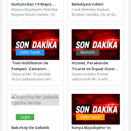
Dutlulu’dan 19 Mayıs
Belediyesi’nden!
Manisa Büyükşehir Belediye
Canik Belediye Başkanı
Mesajı: “Gençliğimiz,
Başkanı Besim Dutlulu, 19
İbrahim Sandıkçı, bu yıl da
Aydınlık Yarınlarımızın
Mayıs Atatürk’ü Anma,
KPSS başvuru ücretlerini
En Büyük Güvencesidir”
Gençlik ve Spor Bayramı
karşıladıklarını söyledi. Canik
dolayısıyla...
Belediye...
Kültür Sanat
Ekonomi
‘Tom Hiddleston ile
Hizmet, Perakende
Pompeii: Zamanın
Ticaret ve İnşaat Güven
İzleyiciyi MS 79 yılındaki
Güven endeksi hizmet
Durduğu Gün’ 28
Endeksleri, Haziran 2026
Vezüv patlamasının tam
sektöründe %1,4 arttı,
Temmuz Salı 20.00’de 3
ortasına ve ardında bıraktığı,
perakende ticaret
Bölüm Art Arda National
zamanın ürkütücü şekilde
sektöründe %0,3 arttı, inşaat
Geographic
donup...
sektöründe %1,1
Ekranlarında!
arttıMevsim...
Sağlık
Kültür Sanat
Bakırköy’de Gebelik
Konya Büyükşehir’in