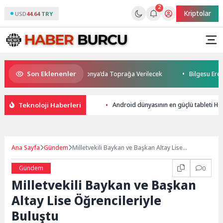
2
Kriptolar
USD
44.64 TRY
Son Eklenenler
tını Kaybetti: Kuzey Makedonya’da Toprağa Verilecek
Bilgesu Erenus
Teknoloji Haberleri
Android dünyasının en güçlü tableti 
Ana Sayfa
Gündem
Milletvekili Baykan ve Başkan Altay Lise
Öğrencileriyle Buluştu
Gündem
0
Milletvekili Baykan ve Başkan
Altay Lise Öğrencileriyle
Buluştu