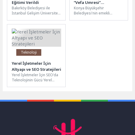
Eğitimi Verildi
“Vefa Umresi”
Bakırköy Belediyesi ile
Konya Büyükşehir
Çekilişinde Duygu Dolu
İstanbul Gelişim Üniversitesi
Belediyesi'nin emekli
Anlar Yaşandı
iş birliğinde “Gebe Eğitimi ve
büyüklerimize ve kahraman
Yeni Doğan Çocuklarla İlgili...
gazilerimize yönelik hayata
geçirdiği "Vefa Umresi"
projesinde kutsal...
Teknoloji
Yerel İşletmeler İçin
Altyapı ve SEO Stratejileri
Yerel İşletmeler İçin SEO'da
Teknolojinin Gücü Yerel
işletmelerin dijital dünyada
var olabilmeleri ve
potansiyel müşterilere...