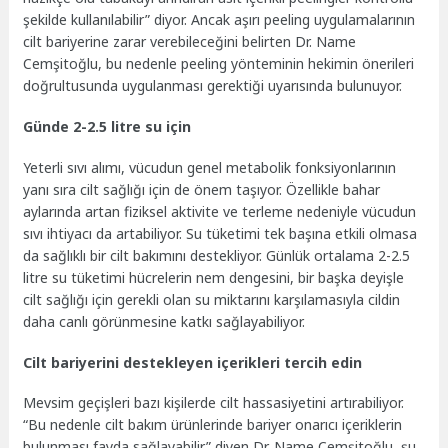
şekilde kullanılabilir” diyor. Ancak aşırı peeling uygulamalarının
cilt bariyerine zarar verebileceğini belirten Dr. Name
Cemşitoğlu, bu nedenle peeling yönteminin hekimin önerileri
doğrultusunda uygulanması gerektiği uyarısında bulunuyor.
Günde 2-2.5 litre su için
Yeterli sıvı alımı, vücudun genel metabolik fonksiyonlarının
yanı sıra cilt sağlığı için de önem taşıyor. Özellikle bahar
aylarında artan fiziksel aktivite ve terleme nedeniyle vücudun
sıvı ihtiyacı da artabiliyor. Su tüketimi tek başına etkili olmasa
da sağlıklı bir cilt bakımını destekliyor. Günlük ortalama 2-2.5
litre su tüketimi hücrelerin nem dengesini, bir başka deyişle
cilt sağlığı için gerekli olan su miktarını karşılamasıyla cildin
daha canlı görünmesine katkı sağlayabiliyor.
Cilt bariyerini destekleyen içerikleri tercih edin
Mevsim geçişleri bazı kişilerde cilt hassasiyetini artırabiliyor.
“Bu nedenle cilt bakım ürünlerinde bariyer onarıcı içeriklerin
bulunması fayda sağlayabilir” diyen Dr. Name Cemşitoğlu, şu