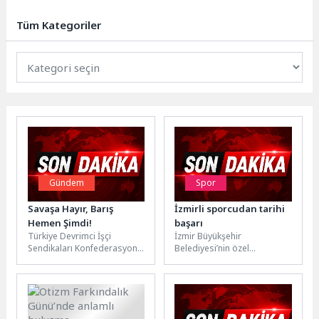
spor yapan bireylerin sayısı her
geçen gün artıyor. Düzenli...
Tüm Kategoriler
Gündem
Spor
Savaşa Hayır, Barış
İzmirli sporcudan tarihi
Hemen Şimdi!
başarı
Türkiye Devrimci İşçi
İzmir Büyükşehir
Sendikaları Konfederasyonu
Belediyesi’nin özel
(DİSK), Kamu Emekçileri
sporcularından Alper
Sendikaları Konfederasyonu
Öztürk, Bulgaristan’da
(KESK), Türk Mühendis ve
düzenlenen Down
Mimar...
Sendromlular Dünya
Şampiyonası’nda dört altın...