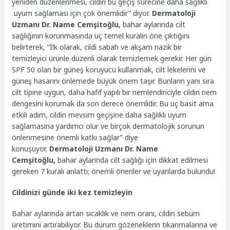
yeniden düzenlenmesi, cildin bu geçiş sürecine daha sağlıklı
uyum sağlaması için çok önemlidir” diyor.
Dermatoloji
Uzmanı Dr. Name Cemşitoğlu,
bahar aylarında cilt
sağlığının korunmasında üç temel kuralın öne çıktığını
belirterek, “İlk olarak, cildi sabah ve akşam nazik bir
temizleyici ürünle düzenli olarak temizlemek gerekir. Her gün
SPF 50 olan bir güneş koruyucu kullanmak, cilt lekelerini ve
güneş hasarını önlemede büyük önem taşır. Bunların yanı sıra
cilt tipine uygun, daha hafif yapılı bir nemlendiriciyle cildin nem
dengesini korumak da son derece önemlidir. Bu üç basit ama
etkili adım, cildin mevsim geçişine daha sağlıklı uyum
sağlamasına yardımcı olur ve birçok dermatolojik sorunun
önlenmesine önemli katkı sağlar” diye
konuşuyor.
Dermatoloji Uzmanı Dr. Name
Cemşitoğlu,
bahar aylarında cilt sağlığı için dikkat edilmesi
gereken 7 kuralı anlattı; önemli öneriler ve uyarılarda bulundu!
Cildinizi günde iki kez temizleyin
Bahar aylarında artan sıcaklık ve nem oranı, cildin sebum
üretimini artırabiliyor. Bu durum gözeneklerin tıkanmalarına ve