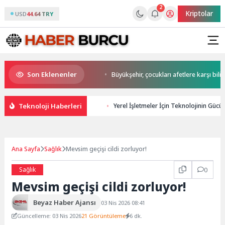
2
Kriptolar
USD
44.64 TRY
Son Eklenenler
art Başkan Büyükakın’dan
Büyükşehir, çocukları afetlere karşı bilinçlen
Teknoloji Haberleri
Yerel İşletmeler İçin Teknolojinin Gücü: 
Ana Sayfa
Sağlık
Mevsim geçişi cildi zorluyor!
Sağlık
0
Mevsim geçişi cildi zorluyor!
Beyaz Haber Ajansı
03 Nis 2026 08:41
Güncelleme: 03 Nis 2026
21 Görüntüleme
6 dk.