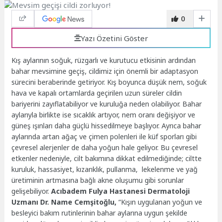
0
Yazı Özetini Göster
Kış aylarının soğuk, rüzgarlı ve kurutucu etkisinin ardından
bahar mevsimine geçiş, cildimiz için önemli bir adaptasyon
sürecini beraberinde getiriyor. Kış boyunca düşük nem, soğuk
hava ve kapalı ortamlarda geçirilen uzun süreler cildin
bariyerini zayıflatabiliyor ve kuruluğa neden olabiliyor. Bahar
aylarıyla birlikte ise sıcaklık artıyor, nem oranı değişiyor ve
güneş ışınları daha güçlü hissedilmeye başlıyor. Ayrıca bahar
aylarında artan ağaç ve çimen polenleri ile küf sporları gibi
çevresel alerjenler de daha yoğun hale geliyor. Bu çevresel
etkenler nedeniyle, cilt bakımına dikkat edilmediğinde; ciltte
kuruluk, hassasiyet, kızarıklık, pullanma, lekelenme ve yağ
üretiminin artmasına bağlı akne oluşumu gibi sorunlar
gelişebiliyor.
Acıbadem Fulya Hastanesi Dermatoloji
Uzmanı Dr. Name Cemşitoğlu,
“Kışın uygulanan yoğun ve
besleyici bakım rutinlerinin bahar aylarına uygun şekilde