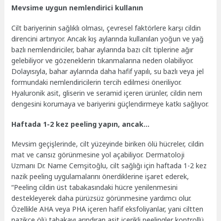
Mevsime uygun nemlendirici kullanın
Cilt bariyerinin sağlıklı olması, çevresel faktörlere karşı cildin
direncini artırıyor. Ancak kış aylarında kullanılan yoğun ve yağ
bazlı nemlendiriciler, bahar aylarında bazı cilt tiplerine ağır
gelebiliyor ve gözeneklerin tıkanmalarına neden olabiliyor.
Dolayısıyla, bahar aylarında daha hafif yapılı, su bazlı veya jel
formundaki nemlendiricilerin tercih edilmesi öneriliyor.
Hyaluronik asit, gliserin ve seramid içeren ürünler, cildin nem
dengesini korumaya ve bariyerini güçlendirmeye katkı sağlıyor.
Haftada 1-2 kez peeling yapın, ancak…
Mevsim geçişlerinde, cilt yüzeyinde biriken ölü hücreler, cildin
mat ve cansız görünmesine yol açabiliyor. Dermatoloji
Uzmanı Dr. Name Cemşitoğlu,
cilt sağlığı için
haftada 1-2 kez
nazik peeling uygulamalarını önerdiklerine işaret ederek,
“Peeling cildin üst tabakasındaki hücre yenilenmesini
destekleyerek daha pürüzsüz görünmesine yardımcı olur.
Özellikle AHA veya PHA içeren hafif eksfoliyanlar, yani ciltten
nazikçe ölü tabakayı arındıran asit içerikli peelingler kontrollü