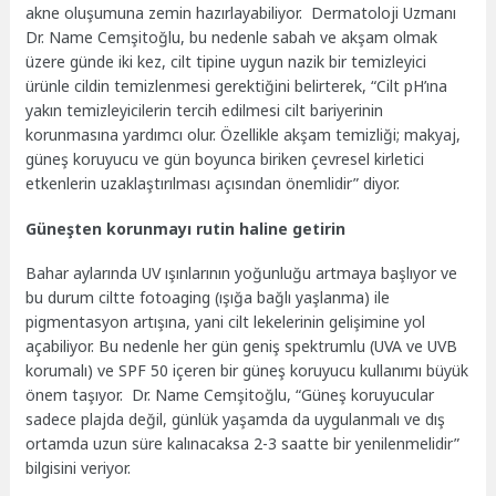
akne oluşumuna zemin hazırlayabiliyor. Dermatoloji Uzmanı
Dr. Name Cemşitoğlu, bu nedenle sabah ve akşam olmak
üzere günde iki kez, cilt tipine uygun nazik bir temizleyici
ürünle cildin temizlenmesi gerektiğini belirterek, “Cilt pH’ına
yakın temizleyicilerin tercih edilmesi cilt bariyerinin
korunmasına yardımcı olur. Özellikle akşam temizliği; makyaj,
güneş koruyucu ve gün boyunca biriken çevresel kirletici
etkenlerin uzaklaştırılması açısından önemlidir” diyor.
Güneşten korunmayı rutin haline getirin
Bahar aylarında UV ışınlarının yoğunluğu artmaya başlıyor ve
bu durum ciltte fotoaging (ışığa bağlı yaşlanma) ile
pigmentasyon artışına, yani cilt lekelerinin gelişimine yol
açabiliyor. Bu nedenle her gün geniş spektrumlu (UVA ve UVB
korumalı) ve SPF 50 içeren bir güneş koruyucu kullanımı büyük
önem taşıyor. Dr. Name Cemşitoğlu, “Güneş koruyucular
sadece plajda değil, günlük yaşamda da uygulanmalı ve dış
ortamda uzun süre kalınacaksa 2-3 saatte bir yenilenmelidir”
bilgisini veriyor.