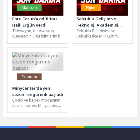
Magazin
Eğitim
Ebru Torun’a ödülünü
Selçuklu Gelişim ve
Halil Ergün verdi
Teknoloji Akademisi
Televizyon, medya ve iş
Selçuklu Belediyesi ve
2026 Yıl Sonu Sergi ve
dünyasının ünlü isimlerini bir
Selçuklu İlçe Milli Eğitim
Katılım Sertifikası
araya getiren Stars Of The
Müdürlüğü paydaşlığında
Programı Düzenledi
Year Türkiye...
Selçuklu Sanat Eğitim
Teknoloji ve Atölye...
Ekonomi
Minycenter’da yeni
sezon rengarenk başladı
Çocuk ve bebek modasının
sevilen adresi Minycenter,
İlkbahar / Yaz 2026
sezonuna enerjik, renkli
tekstil...