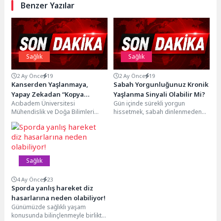
Benzer Yazılar
Sağlık
Sağlık
2 Ay Önce
19
2 Ay Önce
19
Kanserden Yaşlanmaya,
Sabah Yorgunluğunuz Kronik
Yapay Zekadan “Kopya
Yaşlanma Sinyali Olabilir Mi?
Acıbadem Üniversitesi
Gün içinde sürekli yorgun
Organlara”
Mühendislik ve Doğa Bilimleri
hissetmek, sabah dinlenmeden
Fakültesi Moleküler Biyoloji ve
uyanmak, zihindeki düşünceleri
Genetik Bölümü ev sahipliğinde
susturamamak, odaklanmada
düzenlenen...
yaşanan sorunlar ya...
Sağlık
4 Ay Önce
23
Sporda yanlış hareket diz
hasarlarına neden olabiliyor!
Günümüzde sağlıklı yaşam
konusunda bilinçlenmeyle birlikte