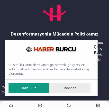
Dezenformasyonla Mücadele Politikamız
Yayınlanan haberler doğruluk ilkesi gözetilerek hazırlanır. Buna
Çerez
rağmen bazı içeriklerde eksik, hatalı veya güncelliğini yitirmiş
Kullanı
bilgiler bulunabilir.Yanlış veya yanıltıcı olduğunu düşündüğünüz
haberleri aşağıdaki iletişim kanallarından bize bildirebilirsiniz:
Bu site, kullanıcı deneyimini geliştirmek için çerezleri
kullanmaktadır. Devam ederek bu çerezleri kabul etmiş
olursunuz.
Ana Sayfa
Kabul Et
Reddet
Tüm hakları saklıdır. Sitede yer alan içerikler izinsiz kopyalanamaz,
yayımlanamaz ve kullanılamaz.