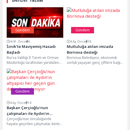
Benzer Yazılar
Gündem
Gündem
4 Hf. Önce
6
4 Ay Önce
18
İznik’te Maviyemiş Hasadı
Mutluluğa atılan imzada
Başladı
Bornova desteği
Bursa Valiliği İl Tarım ve Orman
Bornova Belediyesi, ekonomik
Müdürlüğü tarafından yürütülen
zorluk yaşayan genç çiftlere bağış
“Organik Tarımın
gelinlikleri ücretsiz vererek en
Yaygınlaştırılması ve Kontrolü
mutlu günlerinde destek...
Projesi”...
Gündem
4 Ay Önce
14
Başkan Çerçioğlu’nun
çalışmaları ile Aydın’ın
Çerçioğlu’nun öncülüğünde
altyapısı her geçen gün daha
hayata geçirilen çalışmalar, kentin
da güçleniyor
bugününe olduğu gibi geleceğine