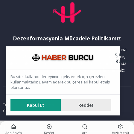
Dezenformasyonla Mücadele Politikamız
Yayınlanan haberler doğruluk ilkesi gözetilerek hazırlanır. Buna
Çerez
rağmen bazı içeriklerde eksik, hatalı veya güncelliğini yitirmiş
Kullanı
bilgiler bulunabilir.Yanlış veya yanıltıcı olduğunu düşündüğünüz
haberleri aşağıdaki iletişim kanallarından bize bildirebilirsiniz:
Bu site, kullanıcı deneyimini geliştirmek için çerezleri
kullanmaktadır. Devam ederek bu çerezleri kabul etmiş
olursunuz.
Ana Sayfa
Tüm hakları saklıdır. Sitede yer alan içerikler izinsiz kopyalanamaz,
Kabul Et
Reddet
yayımlanamaz ve kullanılamaz.
Ana Sayfa
Keşfet
Ara
Hızlı Menü