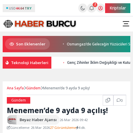
2
Kriptolar
USD
44.64 TRY
Son Eklenenler
on Yolculuğuna Uğurlandı
Osmangazi’de Geleceğin Yüzücüleri Sertifika
Teknoloji Haberleri
Genç Zihinler İklim Değişikliği ve Kutu
Ana Sayfa
Gündem
Menemen’de 9 ayda 9 açılış!
Gündem
0
Menemen’de 9 ayda 9 açılış!
Beyaz Haber Ajansı
26 Mar 2026 09:42
Güncelleme: 26 Mar 2026
27 Görüntüleme
4 dk.