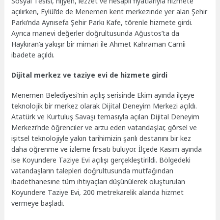
Sosyal Tesisi, hijyen, lezzet ve hesaplı fiyatlarıyla hizmete
açılırken, Eylül’de de Menemen kent merkezinde yer alan Şehir
Parkı’nda Aynısefa Şehir Parkı Kafe, törenle hizmete girdi.
Ayrıca manevi değerler doğrultusunda Ağustos’ta da
Haykıran’a yakışır bir mimari ile Ahmet Kahraman Camii
ibadete açıldı.
Dijital merkez ve taziye evi de hizmete girdi
Menemen Belediyesi’nin açılış serisinde Ekim ayında ilçeye
teknolojik bir merkez olarak Dijital Deneyim Merkezi açıldı.
Atatürk ve Kurtuluş Savaşı temasıyla açılan Dijital Deneyim
Merkezi’nde öğrenciler ve arzu eden vatandaşlar, görsel ve
işitsel teknolojiyle yakın tarihimizin şanlı destanını bir kez
daha öğrenme ve izleme fırsatı buluyor. İlçede Kasım ayında
ise Koyundere Taziye Evi açılışı gerçekleştirildi. Bölgedeki
vatandaşların talepleri doğrultusunda mutfağından
ibadethanesine tüm ihtiyaçları düşünülerek oluşturulan
Koyundere Taziye Evi, 200 metrekarelik alanda hizmet
vermeye başladı.