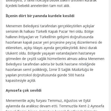
Belediyesi, 3 farklı noktaya bebek bakım üniteleri kurarak
ilçedeki bebekli annelerden tam not aldı.
İlçenin dört bir yanında kurdele kesildi
Menemen Belediyesi tarafından gerçekleştirilen açılışlar
serisinin ilk halkası Türkelli Kapalı Pazar Yeri oldu. Bölge
halkının ihtiyaçları ve Türkelli’nin gelişimi doğrultusunda
hazırlanan kapalı pazar yeri projesine peyzaj düzenlemesi de
eklenirken, açılışı Mayıs ayında gerçekleştirildi. ikinci durak
Ulukent oldu. Bölgede yaşayan vatandaşların hastaneye
gitmeden de çeşitli sağlık hizmetlerini alması adına Menemen
Belediyesi tarafından adeta bir butik hastane niteliğinde
hazırlanan semt polikliniği, İzmir İl Sağlık Müdürlüğü ile
yapılan protokol doğrultusunda günde 500 hasta
kapasitesiyle açıldı.
Aynısefa çok sevildi
Menemen’de açılış furyası Temmuz, Ağustos ve Eylül
aylarında da aralıksız devam etti. Temmuz’da Kent-2 Aynısefa