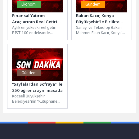
Ekonomi
Gündem
Finansal Yatırım
Bakan Kacır, Konya
Araçlarının Reel Getiri
Büyükşehir’le Birlikte
Aylık en yüksek reel getiri
Sanayi ve Teknoloji Bakanı
Oranları, Nisan 2026
Konya’ya “Sürdürülebilir
BIST 100 endeksinde
Mehmet Fatih Kacır, Konya’da
Şehir Araştırma ve
oldu Aylık en yüksek reel
Sanayi ve Teknoloji Projeleri
İnovasyon Merkezi”
getiri, yurt içi...
İmza ve Toplu...
Kazandıracaklarını
Açıkladı
Gündem
“Sayfalardan Sofraya” ile
250 öğrenci aynı masada
Kocaeli Büyükşehir
Belediyesi’nin “Kütüphanem
Kocaeli” projesi kapsamında
düzenlediği “Sayfalardan
Sofraya” etkinliğinde 250
öğrenci kitaplarla buluştu....