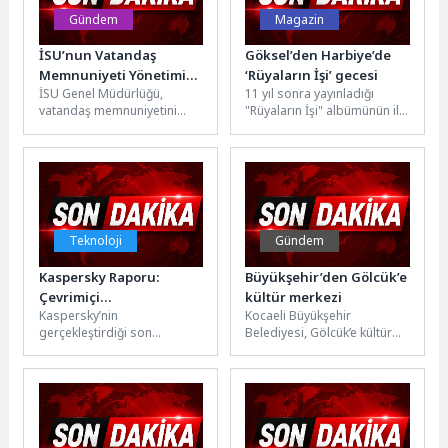
Gündem
Magazin
İSU’nun Vatandaş
Göksel’den Harbiye’de
Memnuniyeti Yönetimi
‘Rüyaların İşi’ gecesi
İSU Genel Müdürlüğü,
11 yıl sonra yayınladığı
Tescillendi
vatandaş memnuniyetini
"Rüyaların İşi" albümünün ilk
esas alan hizmet anlayışını
İstanbul konserinde
uluslararası standartlarla
Harbiye'de sahne alan
belgeledi. Müşteri Hizmetleri
Göksel, yeni...
ve...
Teknoloji
Gündem
Kaspersky Raporu:
Büyükşehir’den Gölcük’e
Çevrimiçi
kültür merkezi
Kaspersky’nin
Kocaeli Büyükşehir
Dolandırıcılıkta Özgüven
gerçekleştirdiği son
Belediyesi, Gölcük’e kültür
Tuzağı
araştırma, tüketicilerin
merkezi yapımı için ihale
çevrimiçi dolandırıcılıkları
sürecini başlattı. Kültür
tespit etme konusundaki
merkezini inşa edecek...
özgüvenleri ile maruz
kaldıkları siber...