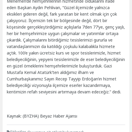
Menemen’de hemşehrilerinin hizmetinde olduklarını ifade
eden Başkan Aydın Pehlivan, “Güzel ilçemizde yalnızca
eksikleri gideren değil, fark yaratan bir kent olmak için çok
çalışıyoruz. İlçemizin tek bir bölgesinde değil, dört bir
köşesinde gerçekleştirdiğimiz açılışlarla 7’den 77’ye, genç yaşlı,
her bir hemşehrimize uygun çalışmalar ve yatırımlar ortaya
çıkardık. Çalışmalarını bitirdiğimiz tesislerimizi gururla ve
vatandaşlarımızın da katıldığı çoşkulu kalabalıkla hizmete
açtık. 100’e yakın ücretsiz kurs ve spor tesislerimizle, hizmet
belediyeciliğinin, yepyeni tesislerimizle de eser belediyeciliğinin
en güzel örneklerini hemşehrilerimizle buluşturduk. Gazi
Mustafa Kemal Atatürk’ten aldığımız ilham ve
Cumhurbaşkanımız Sayın Recep Tayyip Erdoğan’ın hizmet
belediyeciliği vizyonuyla ilçemize eserler kazandırmaya,
kentimizin refah seviyesini artırmaya devam edeceğiz.” dedi.
Kaynak: (BYZHA) Beyaz Haber Ajansı
Etiketler :
Bu yazıya ait etiket bulunamadı.