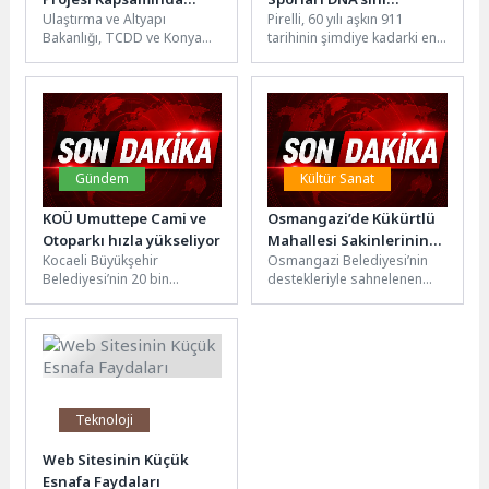
Ulaştırma ve Altyapı
Pirelli, 60 yılı aşkın 911
Demiryolu Caddesi’nde
Porsche 911 Turbo S’e
Bakanlığı, TCDD ve Konya
tarihinin şimdiye kadarki en
Kesintisiz Bir Ulaşım
Taşıyor
Büyükşehir Belediyesi iş
güçlü versiyonu olan
Koridoru Oluşturuyoruz”
birliğinde yürütülen 23
Porsche 911 Turbo...
kilometrelik KONYARAY...
Gündem
Kültür Sanat
KOÜ Umuttepe Cami ve
Osmangazi’de Kükürtlü
Otoparkı hızla yükseliyor
Mahallesi Sakinlerinin
Kocaeli Büyükşehir
Osmangazi Belediyesi’nin
Tiyatro Oyunu Büyük
Belediyesi’nin 20 bin
destekleriyle sahnelenen
Beğeni Topladı
metrekarelik alan üzerinde
“Siz Hangi Masaldan” adlı
planladığı “Umuttepe Camii
tiyatro oyunu, farklı meslek
ve Otopark Projesi’nde”
gruplarından kadınları aynı...
yoğun...
Teknoloji
Web Sitesinin Küçük
Esnafa Faydaları