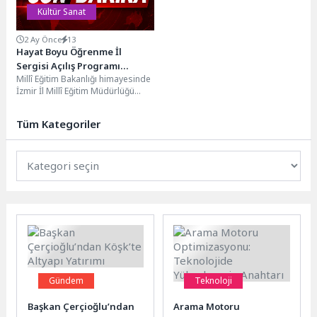
Kültür Sanat
2 Ay Önce
13
Hayat Boyu Öğrenme İl
Sergisi Açılış Programı
Millî Eğitim Bakanlığı himayesinde
Gerçekleştirildi
İzmir İl Millî Eğitim Müdürlüğü
koordinesinde “Hayat Boyu
Öğrenme Haftası” etkinlikleri...
Tüm Kategoriler
Gündem
Teknoloji
Başkan Çerçioğlu’ndan
Arama Motoru