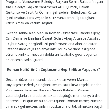
Programa Yunusemre Belediye Başkanı Semih Balaban’ın yanı
sıra Belediye Başkan Yardımcıları Ali Kuyumcu, Hakan
Gürtunca ve Seyit Ali Özmen, Şehzadeler Belediyesi Kültür
İşleri Müdürü İdris Avşar ile CHP Yunusemre İlçe Başkanı
Yalçın Arcak da katılım sağladı.
Gecede sahne alan Manisa Roman Orkestrası, Bando Gipsy,
Can Demir ve Emirhan Özanıt, Solist Alpay Altan ve Assolist
Ceyhun Saraç, sergiledikleri performanslarla alanı dolduran
vatandaşlara keyifli anlar yaşattı. Müzik ve dans eşliğinde
süren etkinlikte meydanı dolduran kalabalık, gece boyunca
eğlencenin tadını çıkardı.
“Roman Kültürünün Coşkusunu Hep Birlikte Yaşıyoruz”
Gecenin düzenlenmesinde destek olan veren Manisa
Büyükşehir Belediye Başkanı Besim Dutlulu’ya teşekkür eden
Yunusemre Belediye Başkanı Semih Balaban, Roman
vatandaşlarla bir arada olmaktan duyduğu memnuniyeti dile
getirerek, “Bugün de bu anlamlı günde Roman kardeşlerimizle
bir araya gelmekten, onların coşkusuna ortak olmaktan büyük