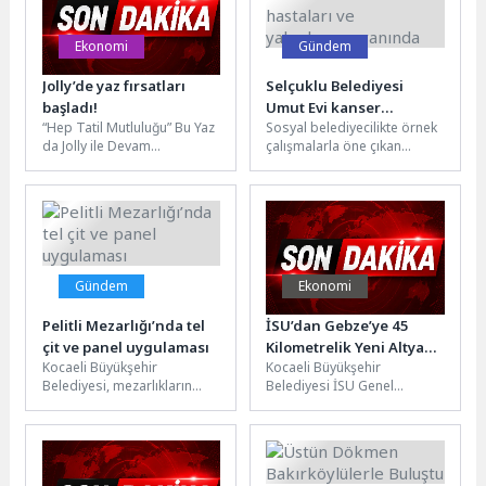
Ekonomi
Gündem
Jolly’de yaz fırsatları
Selçuklu Belediyesi
başladı!
Umut Evi kanser
“Hep Tatil Mutluluğu” Bu Yaz
Sosyal belediyecilikte örnek
hastaları ve yakınlarının
da Jolly ile Devam
çalışmalarla öne çıkan
yanında
EdiyorTürkiye’nin lider
Selçuklu Belediyesi’nin
seyahat markalarından Jolly,
önemli hizmetlerinden bir
yaz...
tanesi olan Umut Evi...
Gündem
Ekonomi
Pelitli Mezarlığı’nda tel
İSU’dan Gebze’ye 45
çit ve panel uygulaması
Kilometrelik Yeni Altyapı
Kocaeli Büyükşehir
Kocaeli Büyükşehir
Yatırımı
Belediyesi, mezarlıkların
Belediyesi İSU Genel
güvenli ve estetik bir
Müdürlüğü, Kocaeli’nin 12
görünüme kavuşması
ilçesinde eş zamanlı olarak
amacıyla yürüttüğü çevre
sürdürdüğü altyapı
düzenleme çalışmalarını...
yatırımları...