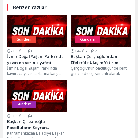
Benzer Yazılar
Gündem
Gündem
2 Hf. Önce
3
3 Ay Önce
17
İzmir Doğal Yaşam Parkı’nda
Başkan Çerçioğlu’ndan
yazın en serin ziyafeti
Efeler’de Ulaşım Yatırımı
İzmir Doğal Yaşam Parkı'nda
Çerçioğlu’nun öncülüğünde kent
kavurucu yaz sıcaklarına karşı
genelinde eş zamanlı olarak
hayvanlar için özel serinleme
sürdürülen yol yapım çalışmaları
programı uygulanıyor. Buz...
devam ediyor.Büyükşehir
Belediyesi Fen...
Gündem
3 Hf. Önce
4
Başkan Çırpanoğlu
Posofluların Seyran
Kahramankazan Belediye Başkanı
Şenliği’ne Katıldı