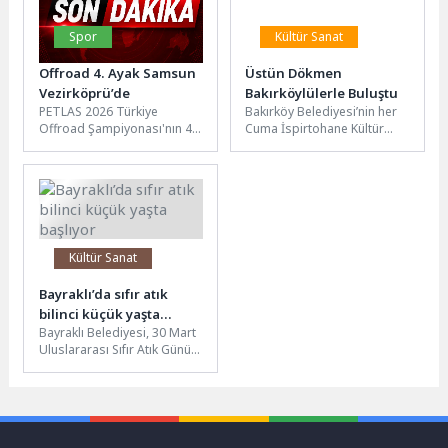
Spor
Kültür Sanat
Offroad 4. Ayak Samsun
Üstün Dökmen
Vezirköprü’de
Bakırköylülerle Buluştu
PETLAS 2026 Türkiye
Bakırköy Belediyesi’nin her
Offroad Şampiyonası'nın 4.
Cuma İspirtohane Kültür
ayağı Samsun Offroad Yarışı,
Merkezi’nde düzenlediği
24-26 Temmuz tarihleri
“Bakırköy Muhabbeti”
arasında Samsun...
söyleşilerinin bu haftaki
konuğu Psikolog,...
Kültür Sanat
Bayraklı’da sıfır atık
bilinci küçük yaşta
Bayraklı Belediyesi, 30 Mart
başlıyor
Uluslararası Sıfır Atık Günü
kapsamında ilkokul
öğrencilerine yönelik
düzenlediği “İklim
Değişikliği...