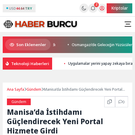
2
Kriptolar
USD
44.64 TRY
Son Eklenenler
s Son Yolculuğuna Uğurlandı
Osmangazi’de Geleceğin Yüzücüleri Sertifi
Teknoloji Haberleri
Uygulamalar yerini yapay zekaya bırak
Ana Sayfa
Gündem
Manisa’da İstihdamı Güçlendirecek Yeni Portal
Hizmete Girdi
Gündem
0
Manisa’da İstihdamı
Güçlendirecek Yeni Portal
Hizmete Girdi