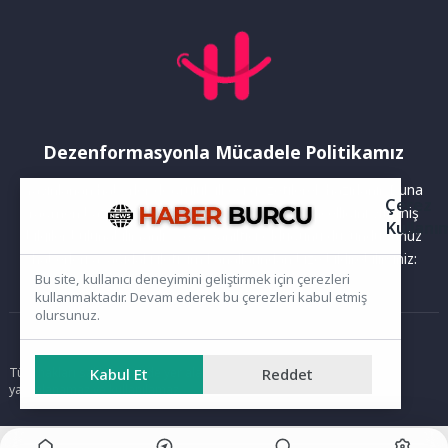
Dezenformasyonla Mücadele Politikamız
Yayınlanan haberler doğruluk ilkesi gözetilerek hazırlanır. Buna
Çerez
rağmen bazı içeriklerde eksik, hatalı veya güncelliğini yitirmiş
Kullanı
bilgiler bulunabilir.Yanlış veya yanıltıcı olduğunu düşündüğünüz
haberleri aşağıdaki iletişim kanallarından bize bildirebilirsiniz:
Bu site, kullanıcı deneyimini geliştirmek için çerezleri
kullanmaktadır. Devam ederek bu çerezleri kabul etmiş
olursunuz.
Ana Sayfa
Kabul Et
Reddet
Tüm hakları saklıdır. Sitede yer alan içerikler izinsiz kopyalanamaz,
yayımlanamaz ve kullanılamaz.