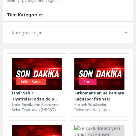
Selim Çırpanoğlu, Etimesgut,
Yenimahalle, Çankaya, Ayvalı ve
Sincan Ardahan-Posoflular
Tüm Kategoriler
Dernekleri tarafından
düzenlenen...
Kültür Sanat
Spor
İzmir Şehir
Kırkpınar’dan Balkanlara
Tiyatroları’ndan dolu
Kağıtspor fırtınası
İzmir Büyükşehir Belediyesi
Kocaeli Büyükşehir
dolu bir sezon
Şehir Tiyatroları (İzBBŞT),
Belediyesi Kağıtspor,
2025-2026 sezonunda
geçtiğimiz hafta güreş, judo
sahnelediği 9 oyunla 142
ve karate branşlarında
gösterimde 33 bin...
ulusal ve uluslararası
başarılar...