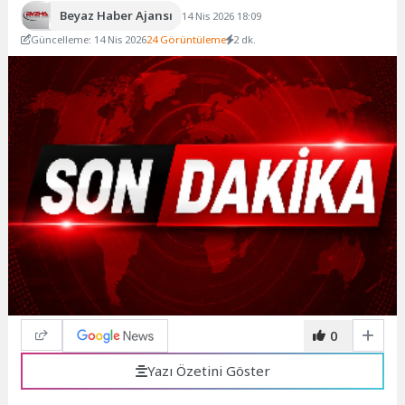
Beyaz Haber Ajansı
14 Nis 2026 18:09
Güncelleme: 14 Nis 2026
24 Görüntüleme
2 dk.
0
Yazı Özetini Göster