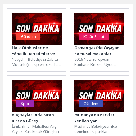
Gündem
Kültür Sanat
Halk Otobüslerine
Osmangazi’de Yaşayan
Yönelik Denetimler ve
Kamusal Mekanlar
Nevşehir Belediyesi Zabıta
2026 New European
Kontroller Yapılıyor
Festivali Başladı
Müdürlüğü ekipleri, özel halk
Bauhaus Brüksel Uydu
otobüslerine yönelik
Etkinliği kapsamında
denetim ve kontrollerini
düzenlenen “Yaşayan
sürdürüyor.Zabıta
Kamusal Mekanlar Festivali”
Müdürlüğü ekipleri...
kapılarını açtı....
Spor
Gündem
Alıç Yaylası’nda Kıran
Mudanya’da Parklar
Kırana Güreş
Yenileniyor
İznik, Elmalı Mahallesi Alıç
Mudanya Belediyesi, ilçe
Yaylası Karakucak Güreşleri
genelindeki parkları