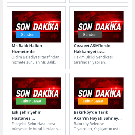
muhteşem bir katılım ve
mahallelerin ihtiyaçlarına
kıran kırana geçen
göre yeniden düzenliyor.
mücadelelere...
Bazı parklarda çocuk oyun
alanları...
Gündem
Gündem
Mr. Balık Halkın
Cezaevi ASM’lerde
Hizmetinde
Hakkaniyetsiz
Didim Belediyesi tarafından
Hekim Birliği Sendikası
Kesintilere Son
hizmete sunulan Mr. Balık,
tarafından yapılan
Verilmelidir
Aytepe Caddesi’nde Barış 2
açıklamada, cezaevi Aile
Kafe yanında halkın
Sağlığı Merkezlerinde görev
hizmetine...
yapan aile hekimlerine
yapılan...
Kültür Sanat
Kültür Sanat
Eskişehir Şehir
Bakırköy’de Tarık
Hastanesi
Akan’ın Hayatı Sahneye
Eskişehir Şehir Hastanesi
Bakırköy Belediye
Çalışanlarından Bahar
Taşındı
bünyesinde bu yıl kurulan ve
Tiyatroları, Yeşilçam’ın usta
Konseri
hastane çalışanlarından
ismi Tarık Akan’ın hayatını