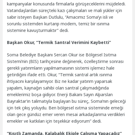
kampanyalar konusunda firmalarla görüşeceklerini müjdeledi.
Vatandaşlardan süreçteki kazı çalışmaları ve mali yükler için
sabır isteyen Başkan Dutlulu, “Amacımız Soma’yı isli ve
sorunlu sistemden kurtarıp modern, temiz bir ısınma
sistemine kavuşturmaktır” dedi.
Başkan Okur, “Termik Santral Verimini Kaybetti”
Soma Belediye Başkanı Sercan Okur ise Bölgesel Isıtma
Sistemi’nin (BIS) tarihçesine değinerek, özelleştirme sonrası
gerekli yatırımların yapılmamasının sistemi işlemez hale
getirdiğini ifade etti. Okur, “Termik santral artık ısınma
ihtiyacını karşılayamıyor. Biz ne kadar yatırım yaparsak
yapalım, kaynağın sahibi olan santral çalışmadığında
emeklerimiz boşa gidiyor. Enerji Bakanı Sayın Alparslan
Bayraktar’ın talimatıyla başlayan bu süreç, Soma’nın geleceği
için tek çıkış yoluydu. Ben bölgesel ısıtma sisteminde emeği
olan gece gündüz emer veren mesai arkadaşlarıma verdikleri
emekler ve katkıları için teşekkür ediyorum” dedi.
“Kısıtlı Zamanda, Kalabalık Ekiple Çalışma Yapacağız”