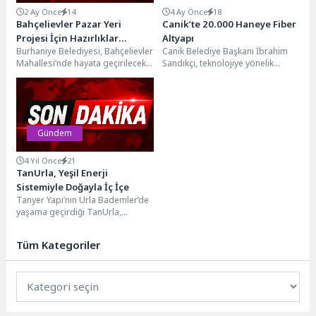
2 Ay Önce
14
4 Ay Önce
18
Bahçelievler Pazar Yeri
Canik’te 20.000 Haneye Fiber
Projesi İçin Hazırlıklar
Altyapı
Burhaniye Belediyesi, Bahçelievler
Canik Belediye Başkanı İbrahim
Sürüyor
Mahallesi’nde hayata geçirilecek
Sandıkçı, teknolojiye yönelik
yeni pazar yeri projesi
yatırımları ilçeye kazandırmaya
kapsamında çalışmalarını
devam ettiklerini ifade ederek
sürdürüyor. Projenin yapım...
20.000...
Gündem
4 Yıl Önce
21
TanUrla, Yeşil Enerji
Sistemiyle Doğayla İç İçe
Tanyer Yapı’nın Urla Bademler’de
yaşama geçirdiği TanUrla,
sürdürülebilir yeşil enerji
konseptiyle doğaya saygılı ve
Tüm Kategoriler
çevresiyle bütünleşen bir yaşam...