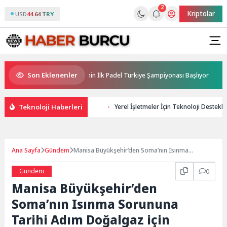
2
Kriptolar
USD
44.64 TRY
Son Eklenenler
Sponsorluğunda Türkiye’nin İlk Padel Türkiye Şampiyonası Başlıyor
A
Teknoloji Haberleri
Yerel İşletmeler İçin Teknoloji Destekli 
Ana Sayfa
Gündem
Manisa Büyükşehir’den Soma’nın Isınma
Sorununa Tarihi Adım Doğalgaz için İmzalar
Atıldı
Gündem
0
Manisa Büyükşehir’den
Soma’nın Isınma Sorununa
Tarihi Adım Doğalgaz için