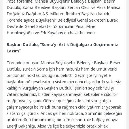
imza törenine; Manisa Büyükşehir Belediye Başkanı Besim
Dutlulu, Soma Belediye Başkanı Sercan Okur ve Aksa Manisa
Doğalgaz Dağıtım A.Ş. Müdürü İbrahim Başaran katıldı.
Törende ayrıca Büyükşehir Belediyesi Genel Sekreteri Burak
Deste ile Genel Sekreter Yardımcıları Pınar Mine
Hacıalibeyoğlu ve Erk Kayabaş da hazır bulundu.
Başkan Dutlulu, “Soma’yı Artık Doğalgaza Geçirmemiz
Lazım”
Törende konuşan Manisa Büyükşehir Belediye Başkanı Besim
Dutlulu, sürecin Soma için hem hüzünlü hem de umut verici
bir dönüm noktası olduğunu belirtti. Geçmişte iyi niyetle
başlatılan bölgesel ısıtma sisteminin güncel şartlarda yetersiz
kaldığını vurgulayan Başkan Dutlulu, şunları söyledi: “Bu yıl
vatandaşlarımız, bizden kaynaklanmayan sebeplerle ciddi bir
mağduriyet yaşadı. Göreve geldiğimizde santralin çalışıp
çalışmayacağı belirsizdi; buna rağmen ciddi yatırımlar yaparak
sistemi çalıştırdık. Ancak gelinen noktada, Soma’nın geleceğini
artık ömrünü tamamlamış bir termik santrale bağlayamayız.
Enerji Bakanlığı, Aksa ve ilçe belediyemizle ortak bir akıl