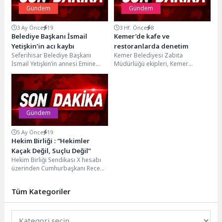
Gündem
Gündem
3 Ay Önce
19
3 Hf. Önce
8
Belediye Başkanı İsmail
Kemer’de kafe ve
Yetişkin’in acı kaybı
restoranlarda denetim
Seferihisar Belediye Başkanı
Kemer Belediyesi Zabıta
İsmail Yetişkin’in annesi Emine
Müdürlüğü ekipleri, Kemer
Yetişkin hayatını kaybetti.Uzun
merkezinde bulunan kafe ve
süredir tedavi gören Emine
restoranlarda denetim
Yetişkin’in...
yaptı. Kemer Belediyesi gıda...
Gündem
5 Ay Önce
19
Hekim Birliği : “Hekimler
Kaçak Değil, Suçlu Değil”
Hekim Birliği Sendikası X hesabı
üzerinden Cumhurbaşkanı Recep
Tayyip Erdoğan’a da
seslendi.n“Cumhurbaşkanımız
Tüm Kategoriler
Sayın Recep Tayyip...