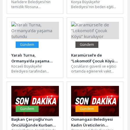
Narlıdere Belediyesi’nin
Konya Büyükşehir
Geziyor
Hikayelerinin Adresi
temizlik filosuna
Belediyesi'nin beden eğitimi
Olmaya Devam Ediyor”
kazandırdığı, fil olarak da
ve spor yüksekokulları,
bilinen 6 adet akülü süpürge
polislik, bekçilik, spor liseleri
makinesi ile...
ve askeri okullar...
Gündem
Gündem
Yaralı Turna,
Karamürsel’e de
Ormanya’da yaşama
“Lokomotif Çocuk Köyü”
Kocaeli Büyükşehir
Çocukların güvenli ve eğitici
tutundu
kuruluyor
Belediyesi tarafından
ortamda eğlenerek vakit
Ormanya Doğal Yaşam Parkı
geçirdiği “Lokomotif Çocuk
bünyesinde hizmet veren
Köyü Projesi”, Kocaeli’nin
Yaban Hayatı Kurtarma ve...
dört bir...
Gündem
Gündem
Başkan Çerçioğlu’nun
Osmangazi Belediyesi
Öncülüğünde Kurban
Kadın Üreticilerin