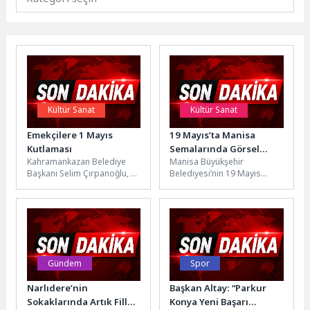
Kültür Sanat
Kültür Sanat
Emekçilere 1 Mayıs
19 Mayıs’ta Manisa
Kutlaması
Semalarında Görsel
Kahramankazan Belediye
Manisa Büyükşehir
Şölen
Başkanı Selim Çırpanoğlu, 1
Belediyesi’nin 19 Mayıs
Mayıs Emek ve Dayanışma
Atatürk’ü Anma, Gençlik ve
Günü dolayısıyla Temizlik
Spor Bayramı kutlamaları
İşleri Müdürlüğü...
kapsamında düzenlediği
drone...
Gündem
Spor
Narlıdere’nin
Başkan Altay: “Parkur
Sokaklarında Artık Filler
Konya Yeni Başarı