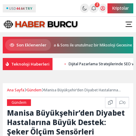
2
Kriptolar
USD
44.64 TRY
Son Eklenenler
 & Resorts, Ödüllü bar Panda & Sons ile unutulmaz bir Miksoloji Gecesine İmza A
Teknoloji Haberleri
Dijital Pazarlama Stratejilerinde SEO v
Ana Sayfa
Gündem
Manisa Büyükşehir’den Diyabet Hastalarına
Büyük Destek: Şeker Ölçüm Sensörleri
Büyükşehir’den
Gündem
0
Manisa Büyükşehir’den Diyabet
Hastalarına Büyük Destek:
Şeker Ölçüm Sensörleri