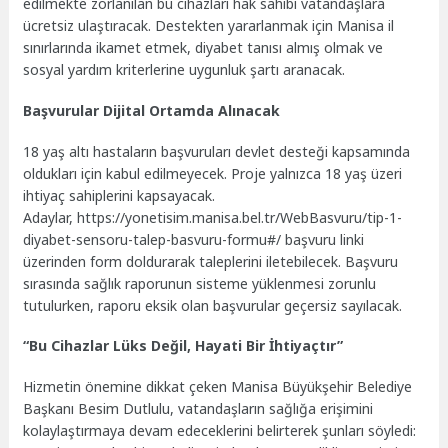
edilmekte zorlanılan bu cihazları hak sahibi vatandaşlara
ücretsiz ulaştıracak. Destekten yararlanmak için Manisa il
sınırlarında ikamet etmek, diyabet tanısı almış olmak ve
sosyal yardım kriterlerine uygunluk şartı aranacak.
Başvurular Dijital Ortamda Alınacak
18 yaş altı hastaların başvuruları devlet desteği kapsamında
oldukları için kabul edilmeyecek. Proje yalnızca 18 yaş üzeri
ihtiyaç sahiplerini kapsayacak.
Adaylar, https://yonetisim.manisa.bel.tr/WebBasvuru/tip-1-
diyabet-sensoru-talep-basvuru-formu#/ başvuru linki
üzerinden form doldurarak taleplerini iletebilecek. Başvuru
sırasında sağlık raporunun sisteme yüklenmesi zorunlu
tutulurken, raporu eksik olan başvurular geçersiz sayılacak.
“Bu Cihazlar Lüks Değil, Hayati Bir İhtiyaçtır”
Hizmetin önemine dikkat çeken Manisa Büyükşehir Belediye
Başkanı Besim Dutlulu, vatandaşların sağlığa erişimini
kolaylaştırmaya devam edeceklerini belirterek şunları söyledi: