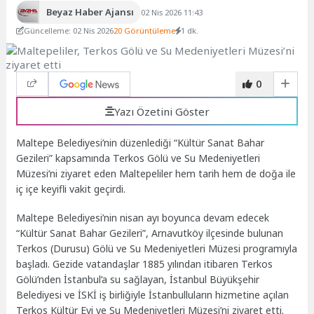
Beyaz Haber Ajansı
02 Nis 2026 11:43
Güncelleme: 02 Nis 2026
20 Görüntüleme
1 dk.
0
Yazı Özetini Göster
Maltepe Belediyesi’nin düzenlediği “Kültür Sanat Bahar
Gezileri” kapsamında Terkos Gölü ve Su Medeniyetleri
Müzesi’ni ziyaret eden Maltepeliler hem tarih hem de doğa ile
iç içe keyifli vakit geçirdi.
Maltepe Belediyesi’nin nisan ayı boyunca devam edecek
“Kültür Sanat Bahar Gezileri”, Arnavutköy ilçesinde bulunan
Terkos (Durusu) Gölü ve Su Medeniyetleri Müzesi programıyla
başladı. Gezide vatandaşlar 1885 yılından itibaren Terkos
Gölü’nden İstanbul’a su sağlayan, İstanbul Büyükşehir
Belediyesi ve İSKİ iş birliğiyle İstanbulluların hizmetine açılan
Terkos Kültür Evi ve Su Medeniyetleri Müzesi’ni ziyaret etti.