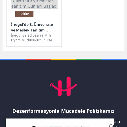
Eğitim
İnegöl’de 8. Üniversite
ve Meslek Tanıtım
İnegöl Belediyesi ile Milli
Günleri Başladı
Eğitim Müdürlüğü’nün lise
öğrencilerine yönelik bu yıl
8’incisini düzenlediği
Üniversite ve...
Dezenformasyonla Mücadele Politikamız
Yayınlanan haberler doğruluk ilkesi gözetilerek hazırlanır. Buna
Çerez