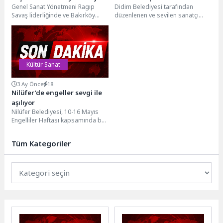
Genel Sanat Yönetmeni Ragıp
Didim Belediyesi tarafından
Tiyatroları 2025-2026
Muhteşem Bir Finalle Sona
Savaş liderliğinde ve Bakırköy
düzenlenen ve sevilen sanatçı
Sezonunda Tarih Yazdı!
Erdi
Belediye Başkanı Doç. Dr. Ayşegül
Suzan Kardeş’in konseriyle
Ovalıoğlu’nun vizyoner...
coşkulu bir başlangıç yapan
Lavanta...
Kültür Sanat
3 Ay Önce
18
Nilüfer’de engeller sevgi ile
aşılıyor
Nilüfer Belediyesi, 10-16 Mayıs
Engelliler Haftası kapsamında bu
yıl üçüncüsünü gerçekleştirdiği
“Atapark Açık Hava Etkinliği”...
Tüm Kategoriler