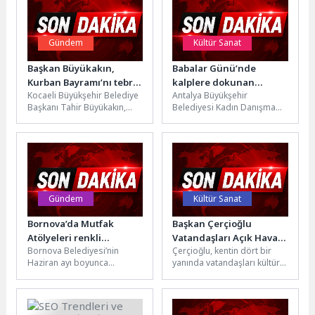
Gündem
Kültür Sanat
Başkan Büyükakın,
Babalar Günü’nde
Kurban Bayramı’nı tebrik
kalplere dokunan
Kocaeli Büyükşehir Belediye
Antalya Büyükşehir
etti
buluşma
Başkanı Tahir Büyükakın,
Belediyesi Kadın Danışma
Kurban Bayramı dolayısıyla
Merkezi’nde görev yapan
yayımladığı mesajında tüm
kadınlar, Babalar Günü
İslam aleminin bayramını...
dolayısıyla Büyükşehir
Belediyesi Halil...
Gündem
Kültür Sanat
Bornova’da Mutfak
Başkan Çerçioğlu
Atölyeleri renkli
Vatandaşları Açık Hava
Bornova Belediyesi’nin
Çerçioğlu, kentin dört bir
tariflerle sürüyor
Sineması Etkinlikleri ile
Haziran ayı boyunca
yanında vatandaşları kültür
Buluşturmaya Devam
düzenlediği Mutfak
ve sanat etkinlikleri ile
Ediyor
Atölyeleri, farklı yaş
buluşturmaya devam
gruplarından vatandaşları
ediyor.Aydın Büyükşehir...
mutfakta buluşturmaya