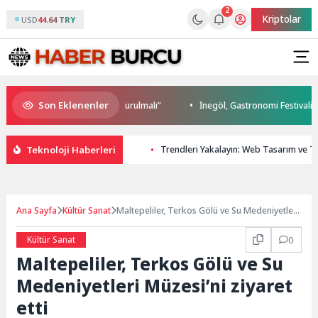
2
Kriptolar
USD
44.64 TRY
Son Eklenenler
leceği için ortak irade oluşturulmalı”
İnegöl, Gastronomi Festivali İle L
Teknoloji Haberleri
Trendleri Yakalayın: Web Tasarım ve Te
Ana Sayfa
Kültür Sanat
Maltepeliler, Terkos Gölü ve Su Medeniyetleri
Müzesi’ni ziyaret etti
Kültür Sanat
0
Maltepeliler, Terkos Gölü ve Su
Medeniyetleri Müzesi’ni ziyaret
etti