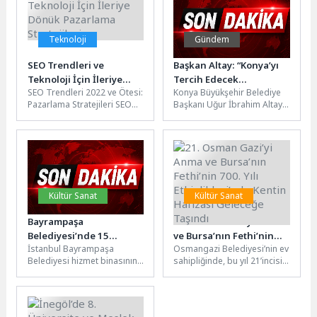
devam...
Teknoloji
Gündem
SEO Trendleri ve
Başkan Altay: “Konya’yı
Teknoloji İçin İleriye
Tercih Edecek
SEO Trendleri 2022 ve Ötesi:
Konya Büyükşehir Belediye
Dönük Pazarlama
Gençlerimizi Hem Kaliteli
Pazarlama Stratejileri SEO
Başkanı Uğur İbrahim Altay,
Stratejileri
Bir Eğitim Hem de
dünyasında sürekli değişen
5 üniversitesi ve 130 bin
Unutamayacakları Bir
trendler doğrultusunda,
üniversite öğrencisi ile...
Üniversite Hayatı
dijital pazarlama...
Bekliyor”
Kültür Sanat
Kültür Sanat
Bayrampaşa
21. Osman Gazi’yi Anma
Belediyesi’nde 15
ve Bursa’nın Fethi’nin
İstanbul Bayrampaşa
Osmangazi Belediyesi’nin ev
Temmuz temalı resim
700. Yılı Etkinlikleri’nde
Belediyesi hizmet binasının
sahipliğinde, bu yıl 21’incisi
sergisi açıldı
Kentin Hafızası Geleceğe
giriş bölümünde, 15
düzenlenen Osman Gazi’yi
Taşındı
Temmuz’un anlam ve
Anma ve Bursa’nın Fethi
önemini anlatan resim
etkinlikleri...
sergisi...