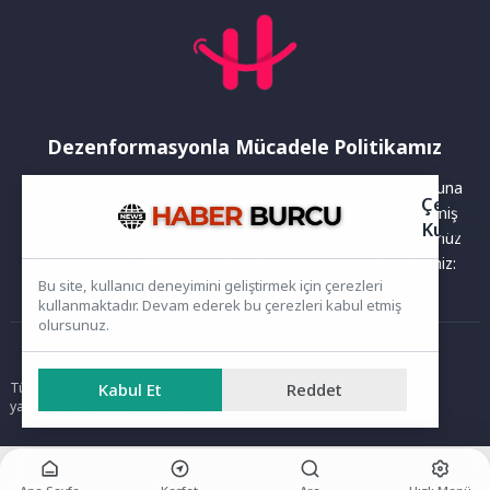
Dezenformasyonla Mücadele Politikamız
Yayınlanan haberler doğruluk ilkesi gözetilerek hazırlanır. Buna
Çerez
rağmen bazı içeriklerde eksik, hatalı veya güncelliğini yitirmiş
Kullanı
bilgiler bulunabilir.Yanlış veya yanıltıcı olduğunu düşündüğünüz
haberleri aşağıdaki iletişim kanallarından bize bildirebilirsiniz:
Bu site, kullanıcı deneyimini geliştirmek için çerezleri
kullanmaktadır. Devam ederek bu çerezleri kabul etmiş
olursunuz.
Ana Sayfa
Kabul Et
Reddet
Tüm hakları saklıdır. Sitede yer alan içerikler izinsiz kopyalanamaz,
yayımlanamaz ve kullanılamaz.