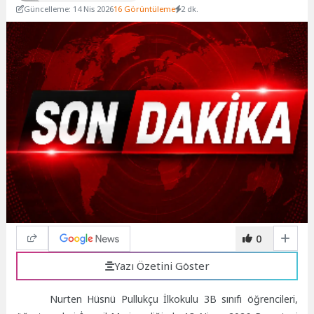
Güncelleme: 14 Nis 2026
16 Görüntüleme
2 dk.
0
Yazı Özetini Göster
Nurten Hüsnü Pullukçu İlkokulu 3B sınıfı öğrencileri,