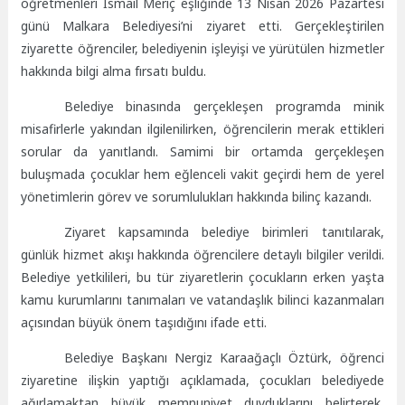
öğretmenleri İsmail Meriç eşliğinde 13 Nisan 2026 Pazartesi
günü Malkara Belediyesi’ni ziyaret etti. Gerçekleştirilen
ziyarette öğrenciler, belediyenin işleyişi ve yürütülen hizmetler
hakkında bilgi alma fırsatı buldu.
Belediye binasında gerçekleşen programda minik
misafirlerle yakından ilgilenilirken, öğrencilerin merak ettikleri
sorular da yanıtlandı. Samimi bir ortamda gerçekleşen
buluşmada çocuklar hem eğlenceli vakit geçirdi hem de yerel
yönetimlerin görev ve sorumlulukları hakkında bilinç kazandı.
Ziyaret kapsamında belediye birimleri tanıtılarak,
günlük hizmet akışı hakkında öğrencilere detaylı bilgiler verildi.
Belediye yetkilileri, bu tür ziyaretlerin çocukların erken yaşta
kamu kurumlarını tanımaları ve vatandaşlık bilinci kazanmaları
açısından büyük önem taşıdığını ifade etti.
Belediye Başkanı Nergiz Karaağaçlı Öztürk, öğrenci
ziyaretine ilişkin yaptığı açıklamada, çocukları belediyede
ağırlamaktan büyük memnuniyet duyduklarını belirterek,