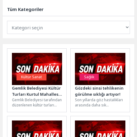
Beyaz Kalpler Eğitim ve Gelişim
Merkezi, örgün eğitim...
Tüm Kategoriler
Kültür Sanat
Sağlık
Gemlik Belediyesi Kültür
Gözdeki sinsi tehlikenin
Turları Kurtul Mahallesi
görülme sıklığı artıyor!
Gemlik Belediyesi tarafından
Son yıllarda göz hastalıkları
ile Devam Etti
düzenlenen kültür turları
arasında daha sık
kapsamında bu hafta Kurtul
görülmeye başlayan gözde
Mahallesi sakinleri,
et büyümesi, tıp dilinde
Bursa’nın tarihi ve...
‘pterjium’...