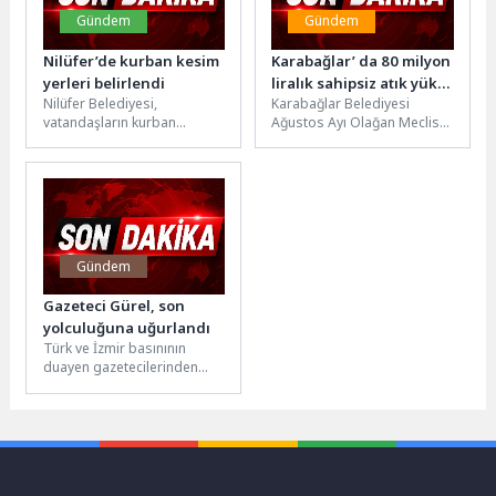
Gündem
Gündem
Nilüfer’de kurban kesim
Karabağlar’ da 80 milyon
yerleri belirlendi
liralık sahipsiz atık yükü
Nilüfer Belediyesi,
Karabağlar Belediyesi
meclis gündeminde
vatandaşların kurban
Ağustos Ayı Olağan Meclis
ibadetlerini sağlıklı, hijyenik
Toplantısı 1. oturumu
ve çevre temizliğine uygun
Belediye Başkanı Helil Kınay
bir şekilde yerine
başkanlığında Meclis...
getirebilmesi...
Gündem
Gazeteci Gürel, son
yolculuğuna uğurlandı
Türk ve İzmir basınının
duayen gazetecilerinden
Çetin Gürel, 86 yaşında
hayatını kaybetmesinin
ardından son yolculuğuna...