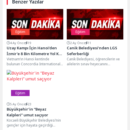
Benzer Yazılar
Eğitim
Eğitim
4 Ay Önce
19
2 Ay Önce
11
Uzay Kampı İçin Hanoi’den
Canik Belediyesi’nden LGS
İzmir’e 8 Bin Kilometre Yol Kat
Seferberliği
Vietnam’ın Hanoi kentinde
Canik Belediyesi, öğrencilerin ve
Ettiler
bulunan Concordia International
ailelerin sınav heyecanını
School Hanoi’den 21 öğrenci ve 3
paylaştığı LGS mesaisinde, sınav
öğretmenden oluşan 24...
merkezlerinde oluşturduğu
bekleme alanlarında...
Eğitim
5 Ay Önce
23
Büyükşehir’in “Beyaz
Kalpleri” umut saçıyor
Kocaeli Büyükşehir Belediyesi’nin
gençler için hayata geçirdiği