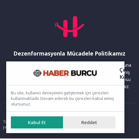
Dezenformasyonla Mücadele Politikamız
Yayınlanan haberler doğruluk ilkesi gözetilerek hazırlanır. Buna
Çerez
rağmen bazı içeriklerde eksik, hatalı veya güncelliğini yitirmiş
Kullanı
bilgiler bulunabilir.Yanlış veya yanıltıcı olduğunu düşündüğünüz
haberleri aşağıdaki iletişim kanallarından bize bildirebilirsiniz:
Bu site, kullanıcı deneyimini geliştirmek için çerezleri
kullanmaktadır. Devam ederek bu çerezleri kabul etmiş
olursunuz.
Ana Sayfa
Kabul Et
Reddet
Tüm hakları saklıdır. Sitede yer alan içerikler izinsiz kopyalanamaz,
yayımlanamaz ve kullanılamaz.