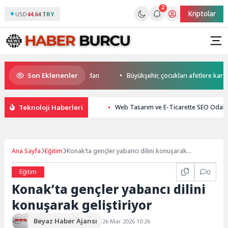
2
Kriptolar
USD
44.64 TRY
Son Eklenenler
da start Başkan Büyükakın’dan
Büyükşehir, çocukları afetlere karşı bil
Teknoloji Haberleri
Web Tasarım ve E-Ticarette SEO Odaklı
Ana Sayfa
Eğitim
Konak’ta gençler yabancı dilini konuşarak
geliştiriyor
Eğitim
0
Konak’ta gençler yabancı dilini
konuşarak geliştiriyor
Beyaz Haber Ajansı
26 Mar 2026 10:26