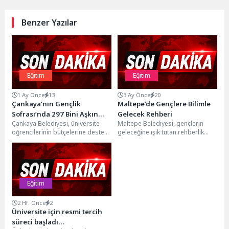
Benzer Yazılar
Eğitim
Eğitim
1 Ay Önce
13
3 Ay Önce
20
Çankaya’nın Gençlik
Maltepe’de Gençlere Bilimle
Sofrası’nda 297 Bini Aşkın
Gelecek Rehberi
Çankaya Belediyesi, üniversite
Maltepe Belediyesi, gençlerin
Öğün Desteği
öğrencilerinin bütçelerine destek
geleceğine ışık tutan rehberlik
olmak ve sağlıklı gıdaya
çalışmalarına bir yenisini
erişimlerini kolaylaştırmak
ekleyerek, erken yaşta meslek
amacıyla sürdürdüğü Gençlik...
farkındalığı...
Eğitim
2 Hf. Önce
2
Üniversite için resmi tercih
süreci başladı…