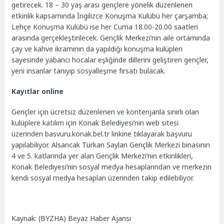
getirecek. 18 – 30 yaş arası gençlere yönelik düzenlenen
etkinlik kapsamında İngilizce Konuşma Kulübü her çarşamba;
Lehçe Konuşma Kulübü ise her Cuma 18.00-20.00 saatleri
arasında gerçekleştirilecek. Gençlik Merkezi’nin aile ortamında
çay ve kahve ikramının da yapıldığı konuşma kulüpleri
sayesinde yabancı hocalar eşliğinde dillerini geliştiren gençler,
yeni insanlar tanıyıp sosyalleşme fırsatı bulacak.
Kayıtlar online
Gençler için ücretsiz düzenlenen ve kontenjanla sınırlı olan
kulüplere katılım için Konak Belediyesi’nin web sitesi
üzerinden basvuru.konak.bel.tr linkine tıklayarak başvuru
yapılabiliyor. Alsancak Türkan Saylan Gençlik Merkezi binasının
4 ve 5. katlarında yer alan Gençlik Merkezi’nin etkinlikleri,
Konak Belediyesi’nin sosyal medya hesaplarından ve merkezin
kendi sosyal medya hesapları üzerinden takip edilebiliyor.
Kaynak: (BYZHA) Beyaz Haber Ajansı