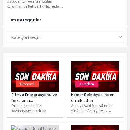
Üsküdar Üniversitesi Eğitim
Kurumları ve Rehberlik Hizmetleri
Yöneticisi Uzman Psikolojik
Danışman Özgür Akoğlan,
Tüm Kategoriler
adaylara "nokta...
Ekonomi
Gündem
E-İmza Entegrasyonu ve
Kemer Belediyesi’nden
İmzalama
örnek adım
Dijitalleşmenin hız
Antalya Valiliği tarafından
Kütüphanelerine Olan
kazanmasıyla birlikte
yürütülen Antalya Mavi
İhtiyaç Artıyor
kurumlar, elektronik imza ve
Akdeniz İnisiyatifi
zaman damgası süreçlerini
kapsamında, Kemer
kendi sistemlerine entegre
Belediyesi İklim Değişikliği