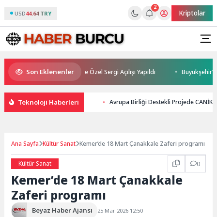
2
Kriptolar
USD
44.64 TRY
Son Eklenenler
“Keşmir Dayanışma Günü”ne Özel Sergi Açılışı Yapıldı
Büyükşehir’in Y
Teknoloji Haberleri
Avrupa Birliği Destekli Projede CANİ
Ana Sayfa
Kültür Sanat
Kemer’de 18 Mart Çanakkale Zaferi programı
Kültür Sanat
0
Kemer’de 18 Mart Çanakkale
Zaferi programı
Beyaz Haber Ajansı
25 Mar 2026 12:50