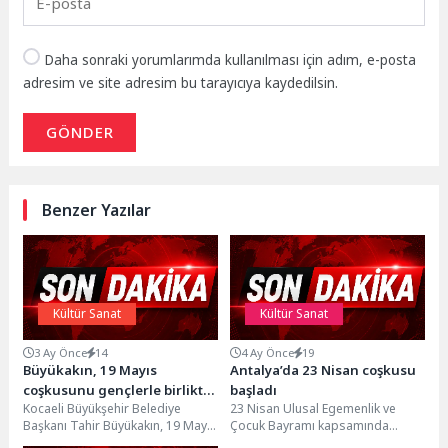
Daha sonraki yorumlarımda kullanılması için adım, e-posta
adresim ve site adresim bu tarayıcıya kaydedilsin.
GÖNDER
Benzer Yazılar
Kültür Sanat
Kültür Sanat
3 Ay Önce
14
4 Ay Önce
19
Büyükakın, 19 Mayıs
Antalya’da 23 Nisan coşkusu
coşkusunu gençlerle birlikte
başladı
Kocaeli Büyükşehir Belediye
23 Nisan Ulusal Egemenlik ve
yaşadı
Başkanı Tahir Büyükakın, 19 Mayıs
Çocuk Bayramı kapsamında
kutlamaları kapsamındaki bisiklet
Antalya Büyükşehir Belediyesi