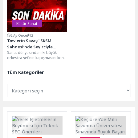
turuna katılarak gençlerle
tarafından organize edilen “23...
birlikte...
Kültür Sanat
2 Ay Önce
12
‘Devlerin Savaşı’ SKSM
Sahnesi’nde Seyirciyle
Sanat dünyasından iki büyük
Buluştu
orkestra şefinin kapışmasını konu
alan ‘’Devlerin Savaşı’’ adlı tiyatro
oyunu, Küçükçekmece
Tüm Kategoriler
Belediyesi...