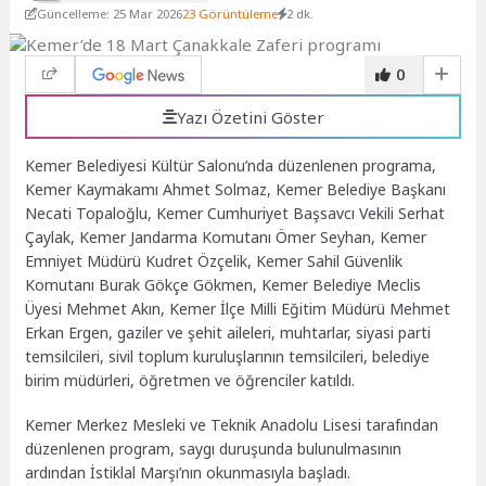
Güncelleme: 25 Mar 2026
23 Görüntüleme
2 dk.
0
Yazı Özetini Göster
Kemer Belediyesi Kültür Salonu’nda düzenlenen programa,
Kemer Kaymakamı Ahmet Solmaz, Kemer Belediye Başkanı
Necati Topaloğlu, Kemer Cumhuriyet Başsavcı Vekili Serhat
Çaylak, Kemer Jandarma Komutanı Ömer Seyhan, Kemer
Emniyet Müdürü Kudret Özçelik, Kemer Sahil Güvenlik
Komutanı Burak Gökçe Gökmen, Kemer Belediye Meclis
Üyesi Mehmet Akın, Kemer İlçe Milli Eğitim Müdürü Mehmet
Erkan Ergen, gaziler ve şehit aileleri, muhtarlar, siyasi parti
temsilcileri, sivil toplum kuruluşlarının temsilcileri, belediye
birim müdürleri, öğretmen ve öğrenciler katıldı.
Kemer Merkez Mesleki ve Teknik Anadolu Lisesi tarafından
düzenlenen program, saygı duruşunda bulunulmasının
ardından İstiklal Marşı’nın okunmasıyla başladı.