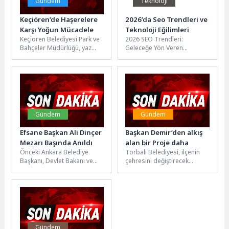
Gündem
Teknoloji
Keçiören’de Haşerelere
2026’da Seo Trendleri ve
Karşı Yoğun Mücadele
Teknoloji Eğilimleri
Keçiören Belediyesi Park ve
2026 SEO Trendleri:
Bahçeler Müdürlüğü, yaz
Geleceğe Yön Veren
aylarında artan sıcaklıklarla
Teknolojiler SEO dünyası
birlikte ortaya çıkabilecek
sürekli olarak değişmekte ve
haşere ve...
gelişmektedir. 2026...
Gündem
Gündem
Efsane Başkan Ali Dinçer
Başkan Demir’den alkış
Mezarı Başında Anıldı
alan bir Proje daha
Önceki Ankara Belediye
Torbalı Belediyesi, ilçenin
Başkanı, Devlet Bakanı ve
çehresini değiştirecek
TBMM 19. 20. ve 22. Dönem
önemli projelerden biri olan
Milletvekili Ali...
Hüseyin Yılmaz Meydanı ve
Sokak Lezzetleri...
Gündem