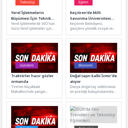
Teknoloji
Eğitim
Yerel İşletmelerin
Keçiören’de Milli
Büyümesi İçin Teknik
Savunma Üniversitesi
Yerel İşletmelerde SEO'nun
Keçiören Belediyesi,
SEO Önerileri
Sınavında Büyük Başarı
Gücü Yerel işletmeler için
gençlere yönelik sosyal ve
SEO (Arama Motoru
kültürel hizmetlerin yanı sıra
Optimizasyonu), dijital
eğitime yönelik
varlıklarını ve çevrimiçi...
çalışmalarıyla da
öğrencilerin...
Gündem
Ekonomi
Traktörler hazır gözler
Doğal taşın kalbi İzmir’de
ormanda
atıyor
Tire’nin Küçükkale
Dünya doğal taş sektörünün
Mahallesi’nde yangın
en prestijli buluşmalarından
tehdidine karşı köy halkı
Marble İzmir, 31. yılında
teyakkuza geçti.
görkemli bir açılışla Fuar...
Büyükşehir’in eğitimleriyle
güçlenen yurttaşlar, itfaiye...