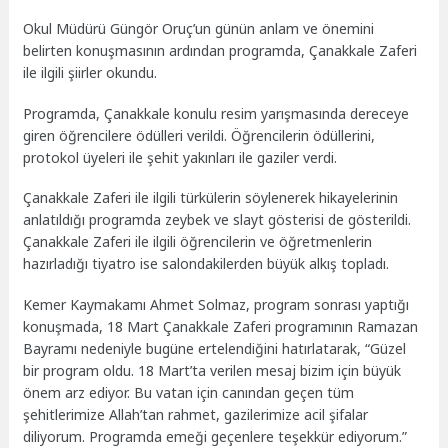
Okul Müdürü Güngör Oruç’un günün anlam ve önemini
belirten konuşmasının ardından programda, Çanakkale Zaferi
ile ilgili şiirler okundu.
Programda, Çanakkale konulu resim yarışmasında dereceye
giren öğrencilere ödülleri verildi. Öğrencilerin ödüllerini,
protokol üyeleri ile şehit yakınları ile gaziler verdi.
Çanakkale Zaferi ile ilgili türkülerin söylenerek hikayelerinin
anlatıldığı programda zeybek ve slayt gösterisi de gösterildi.
Çanakkale Zaferi ile ilgili öğrencilerin ve öğretmenlerin
hazırladığı tiyatro ise salondakilerden büyük alkış topladı.
Kemer Kaymakamı Ahmet Solmaz, program sonrası yaptığı
konuşmada, 18 Mart Çanakkale Zaferi programının Ramazan
Bayramı nedeniyle bugüne ertelendiğini hatırlatarak, “Güzel
bir program oldu. 18 Mart’ta verilen mesaj bizim için büyük
önem arz ediyor. Bu vatan için canından geçen tüm
şehitlerimize Allah’tan rahmet, gazilerimize acil şifalar
diliyorum. Programda emeği geçenlere teşekkür ediyorum.”