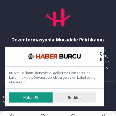
Dezenformasyonla Mücadele Politikamız
Yayınlanan haberler doğruluk ilkesi gözetilerek hazırlanır. Buna
Çerez
rağmen bazı içeriklerde eksik, hatalı veya güncelliğini yitirmiş
Kullanı
bilgiler bulunabilir.Yanlış veya yanıltıcı olduğunu düşündüğünüz
haberleri aşağıdaki iletişim kanallarından bize bildirebilirsiniz:
Bu site, kullanıcı deneyimini geliştirmek için çerezleri
kullanmaktadır. Devam ederek bu çerezleri kabul etmiş
olursunuz.
Ana Sayfa
Tüm hakları saklıdır. Sitede yer alan içerikler izinsiz kopyalanamaz,
Kabul Et
Reddet
yayımlanamaz ve kullanılamaz.