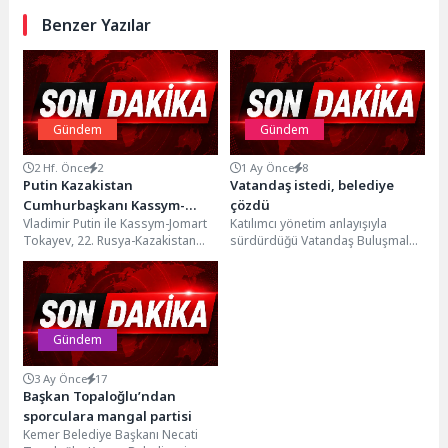
Benzer Yazılar
Gündem
Gündem
2 Hf. Önce
2
1 Ay Önce
8
Putin Kazakistan
Vatandaş istedi, belediye
Cumhurbaşkanı Kassym-
çözdü
Vladimir Putin ile Kassym-Jomart
Katılımcı yönetim anlayışıyla
Jomart Tokayev ile Görüştü
Tokayev, 22. Rusya-Kazakistan
sürdürdüğü Vatandaş Buluşmaları
Bölgelerarası İş Birliği Forumu
kapsamında geçen hafta
kapsamında bir araya gelerek...
Cumhuriyet Mahallesi sakinleriyle
bir araya gelen...
Gündem
3 Ay Önce
17
Başkan Topaloğlu’ndan
sporculara mangal partisi
Kemer Belediye Başkanı Necati