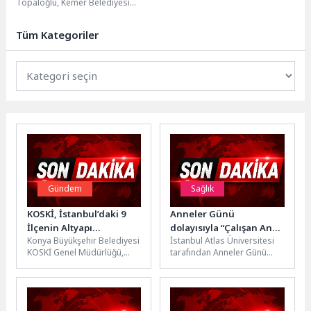
Topaloğlu, Kemer Belediyesi
futbol, voleybol, basketbol,
karate, kick boks takımlarının
Tüm Kategoriler
sporcularına...
Gündem
Sağlık
KOSKİ, İstanbul’daki 9
Anneler Günü
İlçenin Altyapı
dolayısıyla “Çalışan Anne
Konya Büyükşehir Belediyesi
İstanbul Atlas Üniversitesi
Sorumluluğunu
Olmak” etkinliği
KOSKİ Genel Müdürlüğü,
tarafından Anneler Günü
Üstlenecek
düzenlendi
Türkiye Afet Müdahale Planı
kapsamında düzenlenen
kapsamında olası bir
“Çalışan Anne Olmak-Kariyer,
Marmara depreminde...
Ruh Sağlığı ve Yaşam...