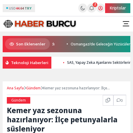
2
Kriptolar
USD
44.64 TRY
Son Eklenenler
s Son Yolculuğuna Uğurlandı
Osmangazi’de Geleceğin Yüzücüleri Sertif
Teknoloji Haberleri
SAS, Yapay Zeka Ajanlarını Sektörlerin
Ana Sayfa
Gündem
Kemer yaz sezonuna hazırlanıyor: İlçe
petunyalarla süsleniyor
Gündem
0
Kemer yaz sezonuna
hazırlanıyor: İlçe petunyalarla
süsleniyor