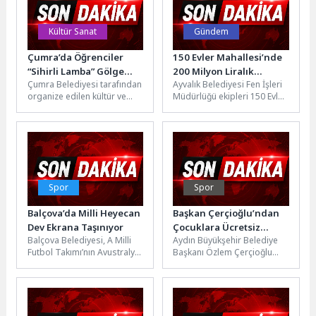
Kültür Sanat
Gündem
Çumra’da Öğrenciler
150 Evler Mahallesi’nde
“Sihirli Lamba” Gölge
200 Milyon Liralık
Çumra Belediyesi tarafından
Ayvalık Belediyesi Fen İşleri
Oyunu ile Sanatla
Yatırımın İlk Etabı Başladı
organize edilen kültür ve
Müdürlüğü ekipleri 150 Evler
Buluştu
sanat etkinlikleri
Mahallesi'nde kapsamlı yol
kapsamında, Trabzon
ve çevre düzenleme
Devlet Tiyatrosu oyuncuları
çalışmalarına...
tarafından...
Spor
Spor
Balçova’da Milli Heyecan
Başkan Çerçioğlu’ndan
Dev Ekrana Taşınıyor
Çocuklara Ücretsiz
Balçova Belediyesi, A Milli
Aydın Büyükşehir Belediye
Jimnastik Eğitimi
Futbol Takımı’nın Avustralya
Başkanı Özlem Çerçioğlu
ile oynayacağı kritik
tarafından çocukların sağlıklı
karşılaşmayı vatandaşlarla
gelişimine katkı sağlamak
birlikte izlemek için...
amacıyla başlatılan ‘Yaz
Dönemi...