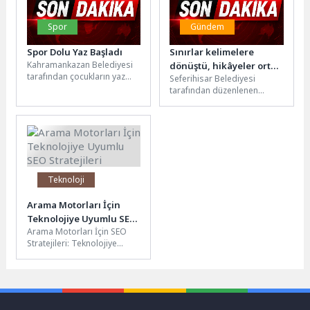
Spor
Gündem
Spor Dolu Yaz Başladı
Sınırlar kelimelere
Kahramankazan Belediyesi
dönüştü, hikâyeler ortak
tarafından çocukların yaz
Seferihisar Belediyesi
hafızaya dönüşüyor
tatilini sporla iç içe, verimli
tarafından düzenlenen
ve sağlıklı geçirmelerini
“Yaşamdan Yazıya”
sağlamak amacıyla...
atölyesinin ikinci buluşması,
Çamlık Genç Kafe’de
gerçekleştirildi Yazının
iyileştirici gücünü...
Teknoloji
Arama Motorları İçin
Teknolojiye Uyumlu SEO
Arama Motorları İçin SEO
Stratejileri
Stratejileri: Teknolojiye
Uyumun Önemi Arama
motoru optimizasyonu
(SEO), web sitenizin arama...