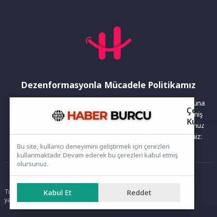
Dezenformasyonla Mücadele Politikamız
Yayınlanan haberler doğruluk ilkesi gözetilerek hazırlanır. Buna
Çerez
rağmen bazı içeriklerde eksik, hatalı veya güncelliğini yitirmiş
Kullanı
bilgiler bulunabilir.Yanlış veya yanıltıcı olduğunu düşündüğünüz
haberleri aşağıdaki iletişim kanallarından bize bildirebilirsiniz:
Bu site, kullanıcı deneyimini geliştirmek için çerezleri
kullanmaktadır. Devam ederek bu çerezleri kabul etmiş
olursunuz.
Ana Sayfa
Kabul Et
Reddet
Tüm hakları saklıdır. Sitede yer alan içerikler izinsiz kopyalanamaz,
yayımlanamaz ve kullanılamaz.