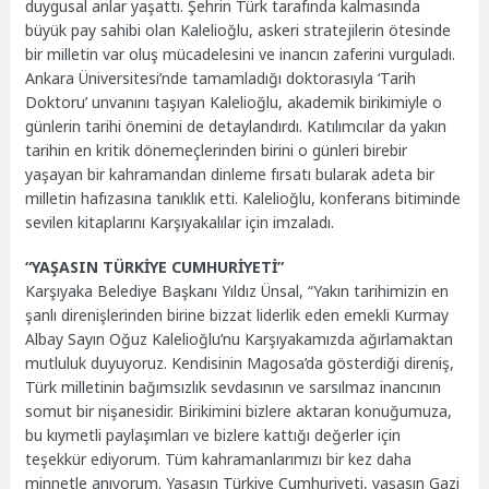
duygusal anlar yaşattı. Şehrin Türk tarafında kalmasında
büyük pay sahibi olan Kalelioğlu, askeri stratejilerin ötesinde
bir milletin var oluş mücadelesini ve inancın zaferini vurguladı.
Ankara Üniversitesi’nde tamamladığı doktorasıyla ‘Tarih
Doktoru’ unvanını taşıyan Kalelioğlu, akademik birikimiyle o
günlerin tarihi önemini de detaylandırdı. Katılımcılar da yakın
tarihin en kritik dönemeçlerinden birini o günleri birebir
yaşayan bir kahramandan dinleme fırsatı bularak adeta bir
milletin hafızasına tanıklık etti. Kalelioğlu, konferans bitiminde
sevilen kitaplarını Karşıyakalılar için imzaladı.
“YAŞASIN TÜRKİYE CUMHURİYETİ”
Karşıyaka Belediye Başkanı Yıldız Ünsal, “Yakın tarihimizin en
şanlı direnişlerinden birine bizzat liderlik eden emekli Kurmay
Albay Sayın Oğuz Kalelioğlu’nu Karşıyakamızda ağırlamaktan
mutluluk duyuyoruz. Kendisinin Magosa’da gösterdiği direniş,
Türk milletinin bağımsızlık sevdasının ve sarsılmaz inancının
somut bir nişanesidir. Birikimini bizlere aktaran konuğumuza,
bu kıymetli paylaşımları ve bizlere kattığı değerler için
teşekkür ediyorum. Tüm kahramanlarımızı bir kez daha
minnetle anıyorum. Yaşasın Türkiye Cumhuriyeti, yaşasın Gazi