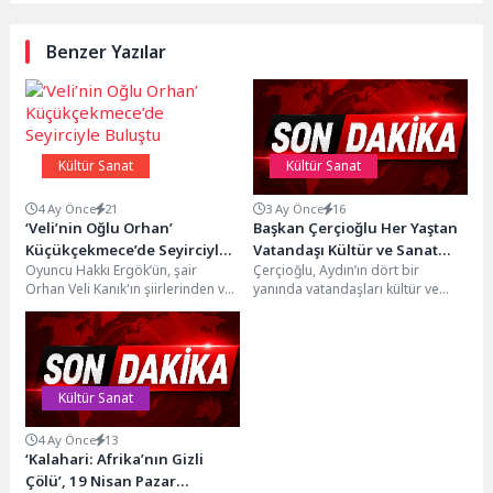
Benzer Yazılar
Kültür Sanat
Kültür Sanat
4 Ay Önce
21
3 Ay Önce
16
‘Veli’nin Oğlu Orhan’
Başkan Çerçioğlu Her Yaştan
Küçükçekmece’de Seyirciyle
Vatandaşı Kültür ve Sanat
Oyuncu Hakkı Ergök’ün, şair
Çerçioğlu, Aydın’ın dört bir
Buluştu
Etkinlikleri İle Buluşturmaya
Orhan Veli Kanık'ın şiirlerinden ve
yanında vatandaşları kültür ve
Devam Ediyor
hayatından yola çıkarak sahneye
sanat etkinlikleri ile buluşturmaya
taşıdığı ‘Veli’nin...
devam ediyor.Aydın Büyükşehir...
Kültür Sanat
4 Ay Önce
13
‘Kalahari: Afrika’nın Gizli
Çölü’, 19 Nisan Pazar