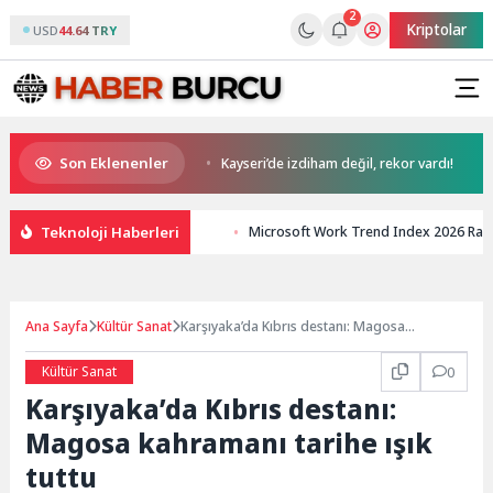
2
Kriptolar
USD
44.64 TRY
Son Eklenenler
olarak var olacağım!’
Kayseri’de izdiham değil, rekor vardı!
M
Teknoloji Haberleri
Microsoft Work Trend Index 2026 Rap
Ana Sayfa
Kültür Sanat
Karşıyaka’da Kıbrıs destanı: Magosa
kahramanı tarihe ışık tuttu
Kültür Sanat
0
Karşıyaka’da Kıbrıs destanı:
Magosa kahramanı tarihe ışık
tuttu