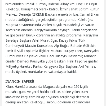
isimlerinden Emekli Kurmay Kıdemli Albay Yrd. Doç. Dr. Oğuz
Kalelioğlu konuşmacı olarak katıldı. İzmir Sanat Eğitim Kültür
Merkezi Derneği (İSKEM) Başkanı emekli binbaşı İsmail Erkan
moderatörlüğünde gerçekleştirilen programda Kalelioğlu;
Magosa savunmasında verilen büyük mücadeleyi ve vatan
sevgisinin önemini Karşıyakalılarla paylaştı. Tarihi gerçeklerin
ve gösterilen büyük özverinin anlatıldığı programa; Karşıyaka
Belediye Başkan Vekili Murat Ilgın, Kuzey Kıbrıs Türk
Cumhuriyeti Muavin Konsolosu Alp Buğra Bahadır Gültekin,
İzmir İl Sivil Toplumla İlişkiler Müdürü Turgay Esen, Karşıyaka
Cumhuriyet Başsavcı Vekili Hacı Hüseyin Daşdemir, Muharip
Gaziler Derneği Karşıyaka Şube Başkanı Halil Taşcı ve gaziler,
Milliyetçi Hareket Partisi Karşıyaka İlçe Başkanı Akif Yılmaz,
meclis üyeleri, muhtarlar ve vatandaşlar katıldı.
İNANCIN ZAFERİ!
Kıbrıs Harekâtı sırasında Magosa’da yalnızca 250 kişilik
mücahit gücü ve yerel halkla birlikte, 8 bine yakın Rum
kuvvetine karşı tam bir ay boyunca sergilediği destansı
direnişi anlatan Kalelioğlu, salonu dolduran katılımcılara