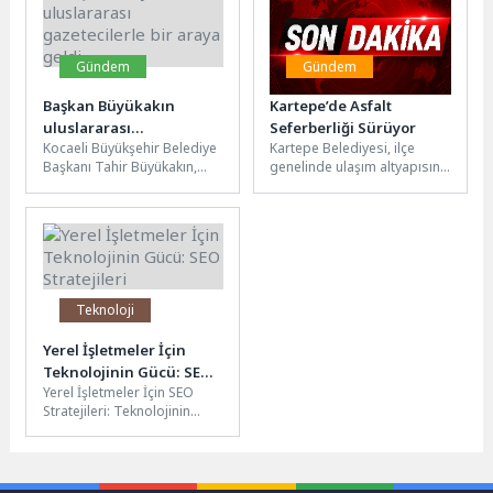
Gündem
Gündem
Başkan Büyükakın
Kartepe’de Asfalt
uluslararası
Seferberliği Sürüyor
Kocaeli Büyükşehir Belediye
Kartepe Belediyesi, ilçe
gazetecilerle bir araya
Başkanı Tahir Büyükakın,
genelinde ulaşım altyapısını
geldi
COP31 yolunda düzenlenen
güçlendirmek ve daha
“Çevre ve İklim Medya
konforlu bir ulaşım imkânı
Programı” kapsamında...
sunmak amacıyla...
Teknoloji
Yerel İşletmeler İçin
Teknolojinin Gücü: SEO
Yerel İşletmeler İçin SEO
Stratejileri
Stratejileri: Teknolojinin
Gücü Yerel işletmeler için
SEO stratejileri belirlemek,
teknolojinin gücünden...