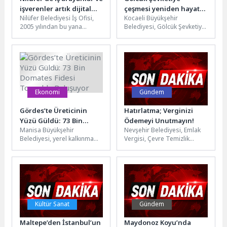
işverenler artık dijital
çeşmesi yeniden hayat
Nilüfer Belediyesi İş Ofisi,
Kocaeli Büyükşehir
platformda buluşuyor
buldu
2005 yılından bu yana
Belediyesi, Gölcük Şevketiye
sürdürdüğü istihdam
Mahallesi’nde bulunan
hizmetlerini dijital ortama
çeşmede gerçekleştirdiği
taşıdı. Yeni...
yenileme çalışmalarını
tamamladı. Muhtarlık İşleri
Dairesi...
Ekonomi
Gündem
Gördes’te Üreticinin
Hatırlatma; Verginizi
Yüzü Güldü: 73 Bin
Ödemeyi Unutmayın!
Manisa Büyükşehir
Nevşehir Belediyesi, Emlak
Domates Fidesi Toprakla
Belediyesi, yerel kalkınma
Vergisi, Çevre Temizlik
Buluşuyor
hamlesine bir yenisini daha
Vergisi ile İlan-Reklam
ekledi. Gördes’in Çiğiller
Vergisinin BİRİNCİ taksit
Mahallesi’nde hayata
ödemelerinde son günün...
geçirilen...
Kültür Sanat
Gündem
Maltepe’den İstanbul’un
Maydonoz Koyu’nda