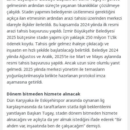
gelmesinin ardından süreçte yaşanan tıkanıklıklar çözülmeye
çalışıldı. Stadın yapımını belediyenin üstlenmesi gerektiğini
açıkça ilan etmesinin ardından arazi tahsisi üzerinden merkezi
idareyle ilişkiler ilerletildi. Bu kapsamda 2024 yılında ilk resmi
arazi tahsis başvurusu yapıldı. İzmir Büyükşehir Belediyesi
2025 bütçesine stadın yapımı için yaklaşık 250 milyon TL’lik
ödenek koydu. Tahsis gelir gelmez ihaleye çıkılacağı ve
inşaatın en hızlı şekilde başlatılacağı belirtildi. Belediye 2024
yılında Ağustos ve Aralık, 2025’te ise Mart ve Mayıs aylarında
resmi tahsis başvurusu yapıldı. Ancak uzun süre olumlu yanıt
gelmedi. 2025 yılında merkezi yönetim ile temasların
yoğunlaştırılmasıyla birlikte hazırlanan protokol imza
aşamasına getirildi.
Dönem bitmeden hizmete alınacak
Dün Karşıyaka ile Eskişehirspor arasında oynanan lig
karşılaşmasında da taraftarların statla ilgili beklentilerini
yanıtlayan Başkan Tugay, stadın dönem bitmeden hizmete
alınacağını ve açılışta da yer almak istediğini ifade ederek “Bir
ahdım var, inşaatında ben de çalışacağım” demişti.