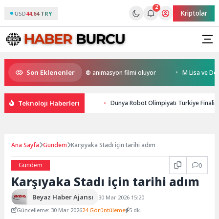
2
Kriptolar
USD
44.64 TRY
Son Eklenenler
n Kral Türkiye’nin ilk IMAX® animasyon filmi oluyor
M Lisa ve Dolu Kad
Teknoloji Haberleri
Dünya Robot Olimpiyatı Türkiye Finali’nd
Ana Sayfa
Gündem
Karşıyaka Stadı için tarihi adım
Gündem
0
Karşıyaka Stadı için tarihi adım
Beyaz Haber Ajansı
30 Mar 2026 15:20
Güncelleme: 30 Mar 2026
24 Görüntüleme
5 dk.