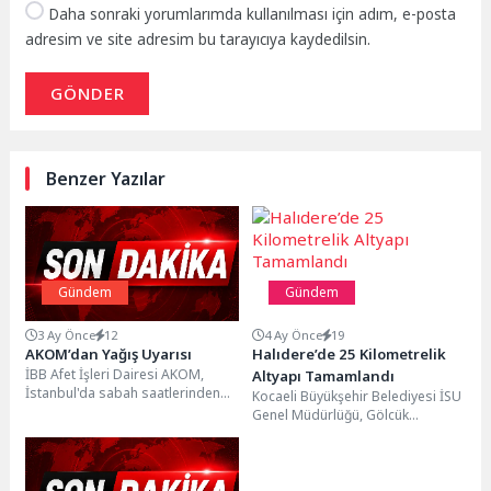
Daha sonraki yorumlarımda kullanılması için adım, e-posta
adresim ve site adresim bu tarayıcıya kaydedilsin.
GÖNDER
Benzer Yazılar
Gündem
Gündem
3 Ay Önce
12
4 Ay Önce
19
AKOM’dan Yağış Uyarısı
Halıdere’de 25 Kilometrelik
İBB Afet İşleri Dairesi AKOM,
Altyapı Tamamlandı
İstanbul'da sabah saatlerinden
Kocaeli Büyükşehir Belediyesi İSU
itibaren başlayan sağanak
Genel Müdürlüğü, Gölcük
geçişlerinin, ilerleyen saatlerde
Halıdere Mahallesi’nde yürüttüğü
etkisini...
kapsamlı altyapı yenileme
çalışmalarını tamamladı....