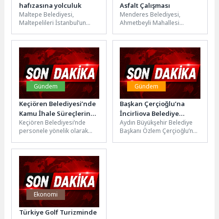
hafızasına yolculuk
Asfalt Çalışması
Maltepe Belediyesi,
Menderes Belediyesi,
Maltepelileri İstanbul’un
Ahmetbeyli Mahallesi
tarihi noktalarıyla buluşturan
Maydonoz Koyu Mevkii’nde
ücretsiz gezi programlarını
asfaltlama çalışmaları
sürdürüyor. Katılımcılar,
gerçekleştiriyor. Menderes
Çubuklu Siloları ve...
Belediyesi Fen İşleri
Müdürlüğü, Ahmetbeyli...
Gündem
Gündem
Keçiören Belediyesi’nde
Başkan Çerçioğlu’na
Kamu İhale Süreçlerine
İncirliova Belediye
Keçiören Belediyesi’nde
Aydın Büyükşehir Belediye
Yönelik Eğitim
Başkanı Aytekin
personele yönelik olarak
Başkanı Özlem Çerçioğlu’na,
Düzenlendi
Kaya’dan Ziyaret
kamu ihale mevzuatına ilişkin
İncirliova Belediye Başkanı
bilgi ve farkındalığının
Aytekin Kaya nezaket
artırılması amacıyla Kamu...
ziyaretinde
bulundu.İncirliova’da
hayata...
Ekonomi
Türkiye Golf Turizminde