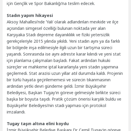
için Gençlik ve Spor Bakanlığı’na teslim edecek.
Stadın yapım hikayesi
Aksoy Mahallesi’nde ‘Yalı’ olarak adlandırılan mevkide ve ilçe
açısından simgesel özelliği bulunan noktada yer alan
Karşıyaka Stadı depreme dayanıklılık ve fiziki yetersizlik
gerekçeleriyle 2015 yılında yıkıldı. Yeni stadın aynı ya da farklı
bir bölgede inşa edilmesiyle ilgili uzun bir tartışma süreci
yaşandı. Sonrasında ise aynı adreste karar kılındı ve yeni stat
için planlama çalışmaları başladı. Fakat ardından hukuki
süreçler ve mahkeme iptal kararlarıyla yeni stadın yapımına
geçilemedi. Stat arazisi uzun yıllar atıl durumda kaldı. Projenin
bir türlü hayata geçirilememesi ve sürecin tıkanmasının
ardından yetki devri gündeme geldi. İzmir Büyükşehir
Belediyesi, Başkan Tugay’ın göreve gelmesiyle birlikte süreci
başka bir boyuta taşıdı. Pratik çözüm önerisi karşılık buldu ve
Büyükşehir Belediyesi’nin stadı yapması için protokol
imzalandı.
Tugay taşın altına elini koydu
İzmir Büyükşehir Belediye Başkanı Dr. Cemil Tugay’ın göreve