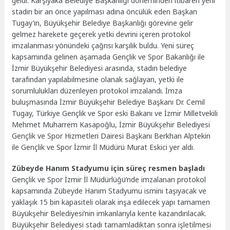
geldi. Karşıyaka Belediye Başkanlığı döneminden itibaren yeni
stadın bir an önce yapılması adına öncülük eden Başkan
Tugay’ın, Büyükşehir Belediye Başkanlığı görevine gelir
gelmez harekete geçerek yetki devrini içeren protokol
imzalanması yönündeki çağrısı karşılık buldu. Yeni süreç
kapsamında gelinen aşamada Gençlik ve Spor Bakanlığı ile
İzmir Büyükşehir Belediyesi arasında, stadın belediye
tarafından yapılabilmesine olanak sağlayan, yetki ile
sorumlulukları düzenleyen protokol imzalandı. İmza
buluşmasında İzmir Büyükşehir Belediye Başkanı Dr. Cemil
Tugay, Türkiye Gençlik ve Spor eski Bakanı ve İzmir Milletvekili
Mehmet Muharrem Kasapoğlu, İzmir Büyükşehir Belediyesi
Gençlik ve Spor Hizmetleri Dairesi Başkanı Berkhan Alptekin
ile Gençlik ve Spor İzmir İl Müdürü Murat Eskici yer aldı.
Zübeyde Hanım Stadyumu için süreç resmen başladı
Gençlik ve Spor İzmir İl Müdürlüğü’nde imzalanan protokol
kapsamında Zübeyde Hanım Stadyumu ismini taşıyacak ve
yaklaşık 15 bin kapasiteli olarak inşa edilecek yapı tamamen
Büyükşehir Belediyesi’nin imkanlarıyla kente kazandırılacak.
Büyükşehir Belediyesi stadı tamamladıktan sonra işletilmesi