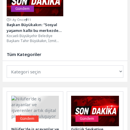
Gündem
1 Ay Önce
11
Başkan Büyükakın: “Sosyal
yaşamın kalbi bu merkezde
Kocaeli Büyükşehir Belediye
atacak”
Başkanı Tahir Büyükakın, İzmit
Körfezi’nin ucunda, Ömer
Türkçakal Bulvarı üzerinde
Tüm Kategoriler
yükselen yeni...
Gündem
Gündem
Nilüfer’de iş arayanlar ve
Gölcük Şevketiye