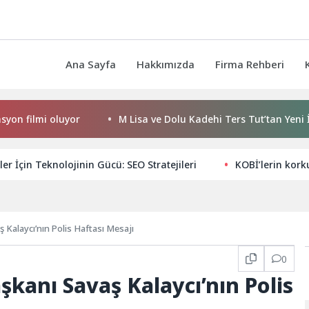
Ana Sayfa
Hakkımızda
Firma Rehberi
lmi oluyor
M Lisa ve Dolu Kadehi Ters Tut’tan Yeni İş Birliğ
ler İçin Teknolojinin Gücü: SEO Stratejileri
KOBİ’lerin kork
Kalaycı’nın Polis Haftası Mesajı
0
kanı Savaş Kalaycı’nın Polis