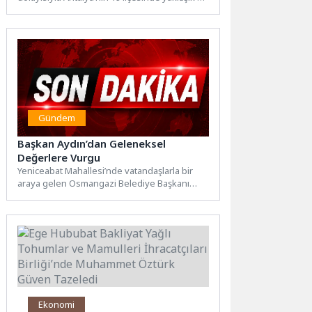
bin kişiye aşure ikramında...
Gündem
Başkan Aydın’dan Geleneksel
Değerlere Vurgu
Yeniceabat Mahallesi’nde vatandaşlarla bir
araya gelen Osmangazi Belediye Başkanı
Erkan Aydın, geleneksel köy hayrına da...
Ekonomi