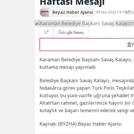
Haftası Mesajı
Beyaz Haber Ajansı
09 Nis 2026 14:18
Gü
Y
Karaman Belediye Başkanı Savaş Kalaycı, P
kutlama mesajı yayınladı.
Belediye Başkanı Savaş Kalaycı, mesajında
fedakârca görev yapan Türk Polis Teşkila
kutluyor, bu yüce vazife uğruna şehadet 
Allah’tan rahmet, gazilerimize hayırlı bir
kolaylık ve başarı temenni ederek sevgi v
Kaynak: (BYZHA) Beyaz Haber Ajansı