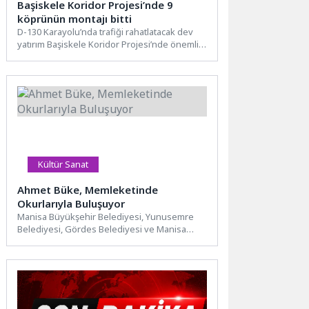
Başiskele Koridor Projesi’nde 9
köprünün montajı bitti
D-130 Karayolu’nda trafiği rahatlatacak dev
yatırım Başiskele Koridor Projesi’nde önemli
bir aşama daha geride kaldı....
Kültür Sanat
Ahmet Büke, Memleketinde
Okurlarıyla Buluşuyor
Manisa Büyükşehir Belediyesi, Yunusemre
Belediyesi, Gördes Belediyesi ve Manisa
Şehir Tiyatrosu iş birliğiyle düzenlenen
etkinliklerde...