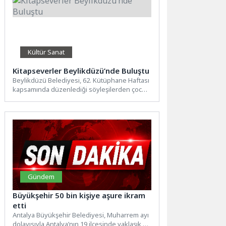
Kültür Sanat
Kitapseverler Beylikdüzü’nde Buluştu
Beylikdüzü Belediyesi, 62. Kütüphane Haftası
kapsamında düzenlediği söyleşilerden çocuk
etkinliklerine uzanan zengin bir programla
her...
Gündem
Büyükşehir 50 bin kişiye aşure ikram
etti
Antalya Büyükşehir Belediyesi, Muharrem ayı
dolayısıyla Antalya’nın 19 ilçesinde yaklaşık 50