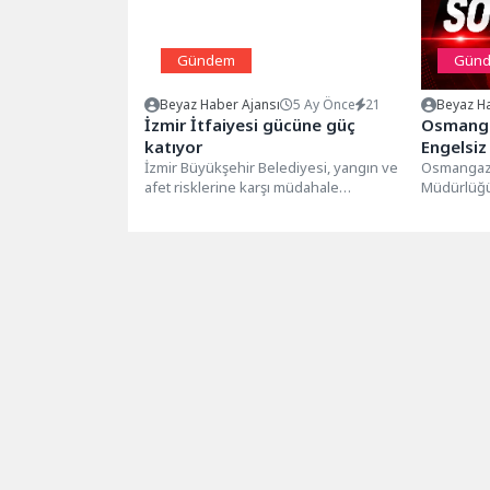
Gündem
Gün
Beyaz Haber Ajansı
5 Ay Önce
21
Beyaz Ha
İzmir İtfaiyesi gücüne güç
Osmanga
katıyor
Engelsiz
İzmir Büyükşehir Belediyesi, yangın ve
Deneti
Osmangazi
afet risklerine karşı müdahale
Müdürlüğü 
kapasitesini artırmak için 14’ü kadın
en yoğun n
100...
Heykel Ünl