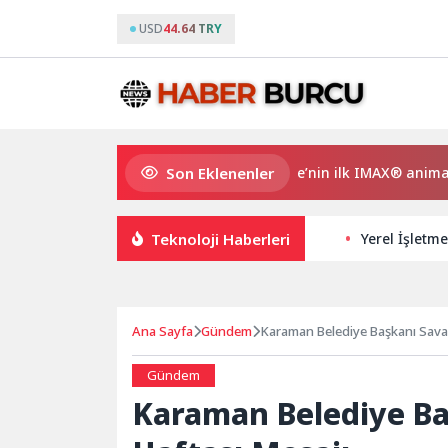
USD
44.64 TRY
Son Eklenenler
Gupi ve Gülmeyen Kral Türkiye’nin ilk IMAX® animasyon fi
Teknoloji Haberleri
Yerel İşletme
Ana Sayfa
Gündem
Karaman Belediye Başkanı Savaş 
Gündem
Karaman Belediye Baş