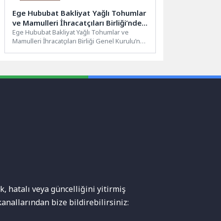
Ege Hububat Bakliyat Yağlı Tohumlar
ve Mamulleri İhracatçıları Birliği’nde
Muhammet Öztürk Güven Tazeledi
Ege Hububat Bakliyat Yağlı Tohumlar ve
Mamulleri İhracatçıları Birliği Genel Kurulu’nda
Muhammet Öztürk ikinci kez...
, hatalı veya güncelliğini yitirmiş
anallarından bize bildirebilirsiniz: