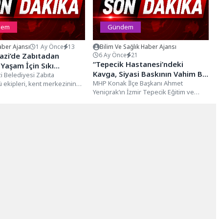
dem
Gündem
ber Ajansı
1 Ay Önce
13
Bilim Ve Sağlık Haber Ajansı
zi’de Zabıtadan
6 Ay Önce
21
“Tepecik Hastanesi’ndeki
 Yaşam İçin Sıkı
Kavga, Siyasi Baskının Vahim Bir
m
 Belediyesi Zabıta
Yansımasıdır”
MHP Konak İlçe Başkanı Ahmet
ekipleri, kent merkezinin
Yeniçırak’ın İzmir Tepecik Eğitim ve
oktalarından biri olan
Araştırma Hastanesi Müdürü M.
ü Cadde’de...
Celaleddin...