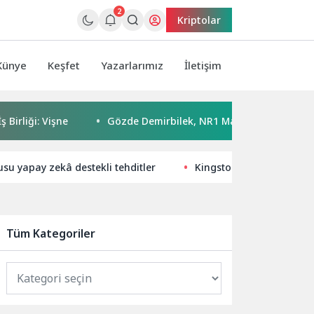
2
Kriptolar
Künye
Keşfet
Yazarlarımız
İletişim
i: Vişne
Gözde Demirbilek, NR1 Magazin’de: ‘Son assolist 
usu yapay zekâ destekli tehditler
Kingston, Dünya Genelin
Tüm Kategoriler