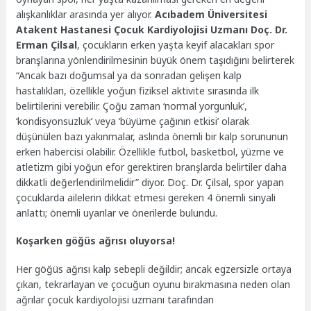
alışkanlıklar arasında yer alıyor.
Acıbadem Üniversitesi
Atakent Hastanesi Çocuk Kardiyolojisi Uzmanı Doç. Dr.
Erman Çilsal
, çocukların erken yaşta keyif alacakları spor
branşlarına yönlendirilmesinin büyük önem taşıdığını belirterek
“Ancak bazı doğumsal ya da sonradan gelişen kalp
hastalıkları, özellikle yoğun fiziksel aktivite sırasında ilk
belirtilerini verebilir. Çoğu zaman ‘normal yorgunluk’,
‘kondisyonsuzluk’ veya ‘büyüme çağının etkisi’ olarak
düşünülen bazı yakınmalar, aslında önemli bir kalp sorununun
erken habercisi olabilir. Özellikle futbol, basketbol, yüzme ve
atletizm gibi yoğun efor gerektiren branşlarda belirtiler daha
dikkatli değerlendirilmelidir” diyor. Doç. Dr. Çilsal, spor yapan
çocuklarda ailelerin dikkat etmesi gereken 4 önemli sinyali
anlattı; önemli uyarılar ve önerilerde bulundu.
Koşarken göğüs ağrısı oluyorsa!
Her göğüs ağrısı kalp sebepli değildir; ancak egzersizle ortaya
çıkan, tekrarlayan ve çocuğun oyunu bırakmasına neden olan
ağrılar çocuk kardiyolojisi uzmanı tarafından