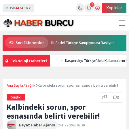
2
Kriptolar
USD
44.64 TRY
Son Eklenenler
nsorluğunda Türkiye’nin İlk Padel Türkiye Şampiyonası Başlıyor
Avru
Teknoloji Haberleri
Kaspersky: Türkiye’deki Kullanıcıların 
Ana Sayfa
Sağlık
Kalbindeki sorun, spor esnasında belirti verebilir!
Sağlık
0
Kalbindeki sorun, spor
esnasında belirti verebilir!
Beyaz Haber Ajansı
24 Haz 2026 08:20