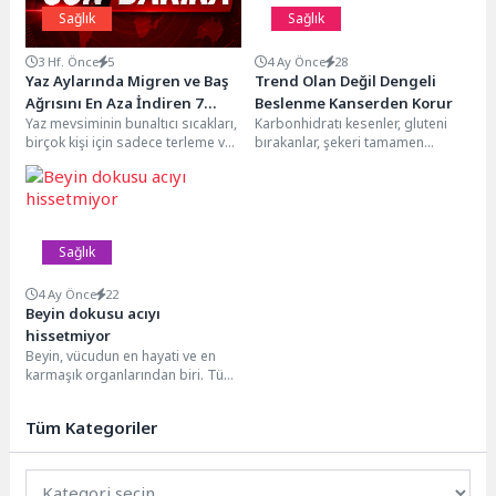
Sağlık
Sağlık
3 Hf. Önce
5
4 Ay Önce
28
Yaz Aylarında Migren ve Baş
Trend Olan Değil Dengeli
Ağrısını En Aza İndiren 7
Beslenme Kanserden Korur
Yaz mevsiminin bunaltıcı sıcakları,
Karbonhidratı kesenler, gluteni
Öneri
birçok kişi için sadece terleme ve
bırakanlar, şekeri tamamen
yorgunluk değil, aynı zamanda
hayatından çıkaranlar… Her yıl yeni
şiddetli...
bir beslenme akımı ortaya...
Sağlık
4 Ay Önce
22
Beyin dokusu acıyı
hissetmiyor
Beyin, vücudun en hayati ve en
karmaşık organlarından biri. Tüm
hareketleri ve düşünceleri yönetir.
Ağrıyı...
Tüm Kategoriler