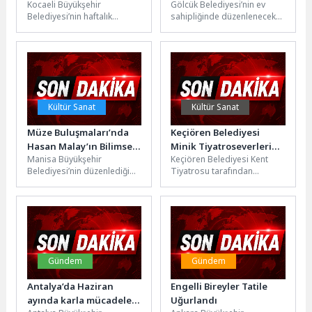
Kocaeli Büyükşehir
Gölcük Belediyesi’nin ev
Belediyesi’nin haftalık
sahipliğinde düzenlenecek
encümen toplantısında SEKA
olan "Türkiye Yüzyılı
Devlet Hastanesi B blokunun
Vizyonu" konulu program,
yıkım ihalesi gündeme
devletin zirvesinden önemli
geldi....
isimleri...
Kültür Sanat
Kültür Sanat
Müze Buluşmaları’nda
Keçiören Belediyesi
Hasan Malay’ın Bilimsel
Minik Tiyatroseverleri
Manisa Büyükşehir
Keçiören Belediyesi Kent
Mirası Konuşuldu
“Cesur Balık” ile
Belediyesi’nin düzenlediği
Tiyatrosu tarafından
Buluşturdu
‘Müze Buluşmaları’
hazırlanan “Cesur Balık” adlı
kapsamında gerçekleştirilen
tiyatro gösterisi, Necip Fazıl
‘Toprağın Belleği’ başlıklı
Kısakürek Tiyatro...
söyleşide, Prof. Dr. Cumhur...
Gündem
Gündem
Antalya’da Haziran
Engelli Bireyler Tatile
ayında karla mücadele
Uğurlandı