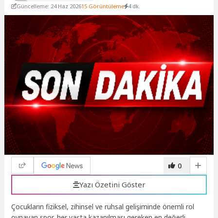
Güncelleme: 24 Haz 2026
15 Görüntüleme
4 dk.
0
Yazı Özetini Göster
Çocukların fiziksel, zihinsel ve ruhsal gelişiminde önemli rol
oynayan spor, her yaşta kazanılması gereken en değerli