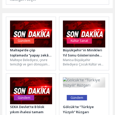
Gündem
Kültür Sanat
Maltepe’de çöp
Büyükşehir’in Minikleri
toplamada “yapay zekâ”
Yıl Sonu Gösterisinde
Maltepe Belediyesi, çevre
Manisa Büyükşehir
desteği artırılıyor
Alkış Topladı
temizliği ve geri dönüşüm
Belediyesi Çocuk Kültür ve
çalışmalarında teknolojinin
Sanat Merkezlerinde eğitim
sunduğu imkânlardan
alan öğrenciler, Atatürk Kent
yararlanarak hizmet
Parkı Amfi...
kalitesini artırmaya...
Gündem
Gündem
SEKA Devlet’te B blok
Gölcük’te “Türkiye
yıkım ihalesi tamam
Yüzyılı” Rüzgarı