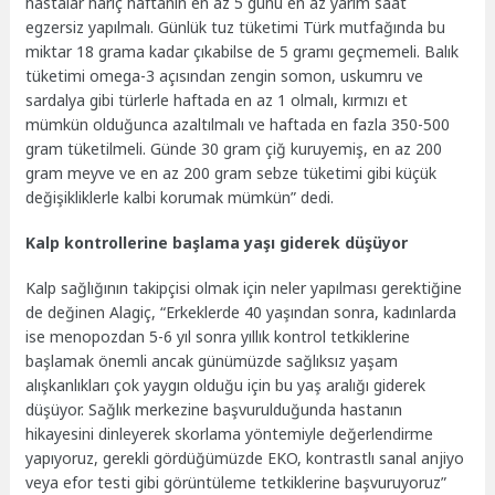
hastalar hariç haftanın en az 5 günü en az yarım saat
egzersiz yapılmalı. Günlük tuz tüketimi Türk mutfağında bu
miktar 18 grama kadar çıkabilse de 5 gramı geçmemeli. Balık
tüketimi omega-3 açısından zengin somon, uskumru ve
sardalya gibi türlerle haftada en az 1 olmalı, kırmızı et
mümkün olduğunca azaltılmalı ve haftada en fazla 350-500
gram tüketilmeli. Günde 30 gram çiğ kuruyemiş, en az 200
gram meyve ve en az 200 gram sebze tüketimi gibi küçük
değişikliklerle kalbi korumak mümkün” dedi.
Kalp kontrollerine başlama yaşı giderek düşüyor
Kalp sağlığının takipçisi olmak için neler yapılması gerektiğine
de değinen Alagiç, “Erkeklerde 40 yaşından sonra, kadınlarda
ise menopozdan 5-6 yıl sonra yıllık kontrol tetkiklerine
başlamak önemli ancak günümüzde sağlıksız yaşam
alışkanlıkları çok yaygın olduğu için bu yaş aralığı giderek
düşüyor. Sağlık merkezine başvurulduğunda hastanın
hikayesini dinleyerek skorlama yöntemiyle değerlendirme
yapıyoruz, gerekli gördüğümüzde EKO, kontrastlı sanal anjiyo
veya efor testi gibi görüntüleme tetkiklerine başvuruyoruz”