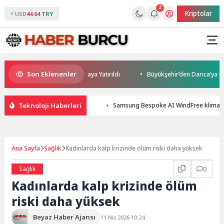
2
Kriptolar
USD
44.64 TRY
Son Eklenenler
ve Yatırım Potansiyeli Masaya Yatırıldı
Büyükşehir’den Darıca’ya moder
Teknoloji Haberleri
Samsung Bespoke AI WindFree klimalarla
Ana Sayfa
Sağlık
Kadınlarda kalp krizinde ölüm riski daha yüksek
Sağlık
0
Kadınlarda kalp krizinde ölüm
riski daha yüksek
Beyaz Haber Ajansı
11 Nis 2026 10:24