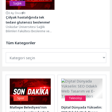
Sağlık
2 Ay Önce
9
Çölyak hastalığında tek
tedavi glutensiz beslenme!
Üsküdar Üniversitesi Sağlık
Bilimleri Fakültesi Beslenme ve
Diyetetik Bölümünden Arş. Gör. Dr.
Hatice Çolak Çetinkaya,...
Tüm Kategoriler
Spor
Teknoloji
Maltepe Belediyesi’nin
Dijital Dünyada Yükselin: