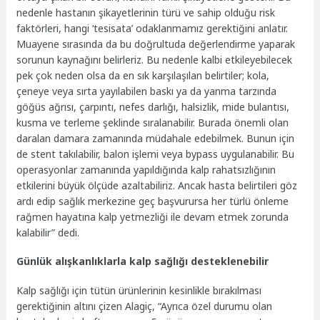
nedenle hastanın şikayetlerinin türü ve sahip olduğu risk
faktörleri, hangi ‘tesisata’ odaklanmamız gerektiğini anlatır.
Muayene sırasında da bu doğrultuda değerlendirme yaparak
sorunun kaynağını belirleriz. Bu nedenle kalbi etkileyebilecek
pek çok neden olsa da en sık karşılaşılan belirtiler; kola,
çeneye veya sırta yayılabilen baskı ya da yanma tarzında
göğüs ağrısı, çarpıntı, nefes darlığı, halsizlik, mide bulantısı,
kusma ve terleme şeklinde sıralanabilir. Burada önemli olan
daralan damara zamanında müdahale edebilmek. Bunun için
de stent takılabilir, balon işlemi veya bypass uygulanabilir. Bu
operasyonlar zamanında yapıldığında kalp rahatsızlığının
etkilerini büyük ölçüde azaltabiliriz. Ancak hasta belirtileri göz
ardı edip sağlık merkezine geç başvurursa her türlü önleme
rağmen hayatına kalp yetmezliği ile devam etmek zorunda
kalabilir” dedi.
Günlük alışkanlıklarla kalp sağlığı desteklenebilir
Kalp sağlığı için tütün ürünlerinin kesinlikle bırakılması
gerektiğinin altını çizen Alagiç, “Ayrıca özel durumu olan