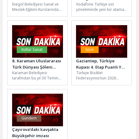
İnegöl Belediyesi Sanat ve
Vodafone Türkiye üst
Kursiyerlerinin Eserleri
Meslek Eğitimi Kurslarında
yönetiminde yeni bir atama
Görücüye Çıktı
(İNESMEK) yağlı boya resim
gerçekleşti. Vodafone
kursuna katılan kursiyerler,
Türkiye Hukuk ve Kurumsal
ilk...
Güvenlik İcra...
Kültür Sanat
Spor
8. Karaman Uluslararası
Gaziantep, Türkiye
Türk Dünyası Şöleni
Kupası 4. Etap Puanlı Yol
Karaman Belediyesi
Türkiye Bisiklet
Büyük Bir Coşkuyla
Yarışları’na Ev Sahipliği
tarafından bu yıl 30 Temmuz
Federasyonu’nun 2026
Kutlandı
Yapacak
- 2 Ağustos tarihleri
faaliyet programında yer
arasında düzenlenen 8.
alan Türkiye Kupası 4. Etap
Uluslararası...
Puanlı Yol Yarışları,...
Gündem
Çayırova’daki kavşakta
Büyükşehir imzası