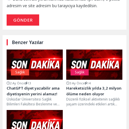
adresim ve site adresim bu tarayıcıya kaydedilsin.
GÖNDER
Benzer Yazılar
Sağlık
Sağlık
2 Ay Önce
13
3 Ay Önce
14
ChatGPT diyet yazabilir ama
Hareketsizlik yılda 3,2 milyon
diyetisyenin yerini alamaz!
ölüme neden oluyor
Üsküdar Üniversitesi Sağlık
Düzenli fiziksel aktivitenin sağlıklı
Bilimleri Fakültesi Beslenme ve
yaşam üzerindeki etkileri artık
Diyetetik Bölümünden Arş. Gör.
tartışmasız bir gerçek. Haftada en
Ekin Çevik, 6 Haziran...
az 150...