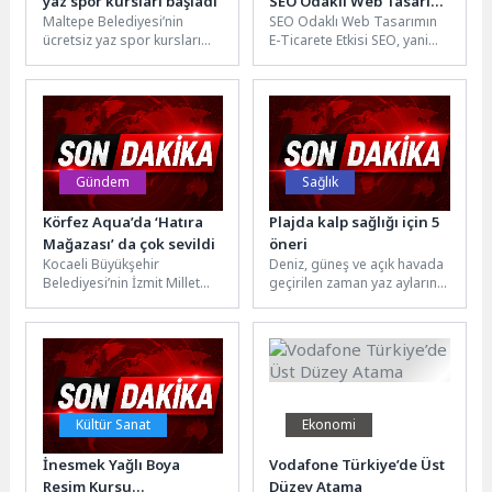
yaz spor kursları başladı
SEO Odaklı Web Tasarım
Maltepe Belediyesi’nin
SEO Odaklı Web Tasarımın
ve E-Ticaret Çözümleri
ücretsiz yaz spor kursları
E-Ticarete Etkisi SEO, yani
başladı. Maltepe
Arama Motoru
Belediyesi’nce Maltepeli 5-
Optimizasyonu, günümüz
14 yaş aralığındaki çocuklar...
dijital dünyasında web...
Gündem
Sağlık
Körfez Aqua’da ‘Hatıra
Plajda kalp sağlığı için 5
Mağazası’ da çok sevildi
öneri
Kocaeli Büyükşehir
Deniz, güneş ve açık havada
Belediyesi’nin İzmit Millet
geçirilen zaman yaz aylarının
Bahçesi’ne (Fuar Park)
vazgeçilmezleri arasında.
kazandırdığı Körfez Aqua
Ancak sıcaklıkların
Kıtalar Akvaryumu,
yükselmesiyle birlikte...
ziyaretçilerini ağırlamaya...
Kültür Sanat
Ekonomi
İnesmek Yağlı Boya
Vodafone Türkiye’de Üst
Resim Kursu
Düzey Atama