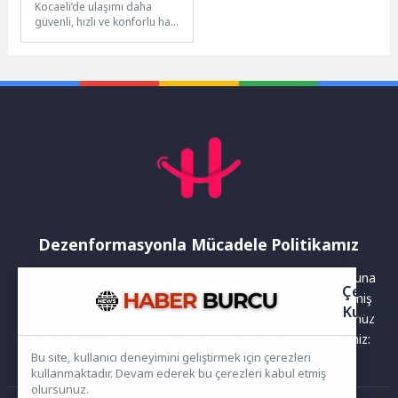
Kocaeli’de ulaşımı daha
güvenli, hızlı ve konforlu hale
getirmeyi hedefleyen
Büyükşehir Belediyesi,
Çayırova’da gerçekleştirdiği
yatırımlarla...
Dezenformasyonla Mücadele Politikamız
Yayınlanan haberler doğruluk ilkesi gözetilerek hazırlanır. Buna
Çerez
rağmen bazı içeriklerde eksik, hatalı veya güncelliğini yitirmiş
Kullanı
bilgiler bulunabilir.Yanlış veya yanıltıcı olduğunu düşündüğünüz
haberleri aşağıdaki iletişim kanallarından bize bildirebilirsiniz:
Bu site, kullanıcı deneyimini geliştirmek için çerezleri
kullanmaktadır. Devam ederek bu çerezleri kabul etmiş
olursunuz.