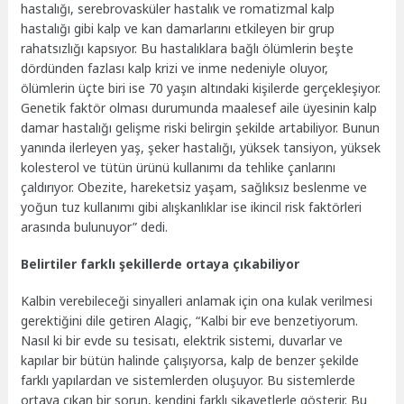
hastalığı, serebrovasküler hastalık ve romatizmal kalp
hastalığı gibi kalp ve kan damarlarını etkileyen bir grup
rahatsızlığı kapsıyor. Bu hastalıklara bağlı ölümlerin beşte
dördünden fazlası kalp krizi ve inme nedeniyle oluyor,
ölümlerin üçte biri ise 70 yaşın altındaki kişilerde gerçekleşiyor.
Genetik faktör olması durumunda maalesef aile üyesinin kalp
damar hastalığı gelişme riski belirgin şekilde artabiliyor. Bunun
yanında ilerleyen yaş, şeker hastalığı, yüksek tansiyon, yüksek
kolesterol ve tütün ürünü kullanımı da tehlike çanlarını
çaldırıyor. Obezite, hareketsiz yaşam, sağlıksız beslenme ve
yoğun tuz kullanımı gibi alışkanlıklar ise ikincil risk faktörleri
arasında bulunuyor” dedi.
Belirtiler farklı şekillerde ortaya çıkabiliyor
Kalbin verebileceği sinyalleri anlamak için ona kulak verilmesi
gerektiğini dile getiren Alagiç, “Kalbi bir eve benzetiyorum.
Nasıl ki bir evde su tesisatı, elektrik sistemi, duvarlar ve
kapılar bir bütün halinde çalışıyorsa, kalp de benzer şekilde
farklı yapılardan ve sistemlerden oluşuyor. Bu sistemlerde
ortaya çıkan bir sorun, kendini farklı şikayetlerle gösterir. Bu