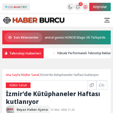
2
Kriptolar
USD
44.64 TRY
Son Eklenenler
ince ve en güçlü katlanabilir amiral gemisi HONOR Magic V6 Türkiye’de
Teknoloji Haberleri
Yüksek Performanslı Teknoloji Reklamları
Ana Sayfa
Kültür Sanat
İzmir’de Kütüphaneler Haftası kutlanıyor
Kültür Sanat
0
İzmir’de Kütüphaneler Haftası
kutlanıyor
Beyaz Haber Ajansı
31 Mar 2026 11:20