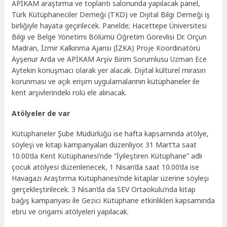
APİKAM araştırma ve toplantı salonunda yapılacak panel,
Türk Kütüphaneciler Derneği (TKD) ve Dijital Bilgi Derneği iş
birliğiyle hayata geçirilecek. Panelde; Hacettepe Üniversitesi
Bilgi ve Belge Yönetimi Bölümü Öğretim Görevlisi Dr. Orçun
Madran, İzmir Kalkınma Ajansı (İZKA) Proje Koordinatörü
Ayşenur Arda ve APİKAM Arşiv Birim Sorumlusu Uzman Ece
Aytekin konuşmacı olarak yer alacak. Dijital kültürel mirasın
korunması ve açık erişim uygulamalarının kütüphaneler ile
kent arşivlerindeki rolü ele alınacak.
Atölyeler de var
Kütüphaneler Şube Müdürlüğü ise hafta kapsamında atölye,
söyleşi ve kitap kampanyaları düzenliyor. 31 Mart’ta saat
10.00’da Kent Kütüphanesi’nde “İyileştiren Kütüphane” adlı
çocuk atölyesi düzenlenecek, 1 Nisan’da saat 10.00’da ise
Havagazı Araştırma Kütüphanesi’nde kitaplar üzerine söyleşi
gerçekleştirilecek. 3 Nisan’da da SEV Ortaokulu’nda kitap
bağış kampanyası ile Gezici Kütüphane etkinlikleri kapsamında
ebru ve origami atölyeleri yapılacak.