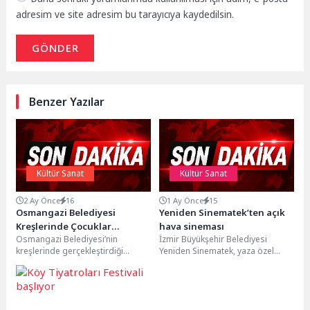
adresim ve site adresim bu tarayıcıya kaydedilsin.
GÖNDER
Benzer Yazılar
Kültür Sanat
Kültür Sanat
2 Ay Önce
16
1 Ay Önce
15
Osmangazi Belediyesi
Yeniden Sinematek’ten açık
Kreşlerinde Çocuklar
hava sineması
Osmangazi Belediyesi’nin
İzmir Büyükşehir Belediyesi
Toprağa Şekil Verdi
kreşlerinde gerçekleştirdiği
Yeniden Sinematek, yaza özel
çömlek atölyeleri ile çocuklar,
hazırladığı açık hava seçkisiyle
geleneksel sanat ile buluşarak
sinemaseverleri Tarihi Havagazı
hem üretmenin keyfini...
Fabrikası'nda...