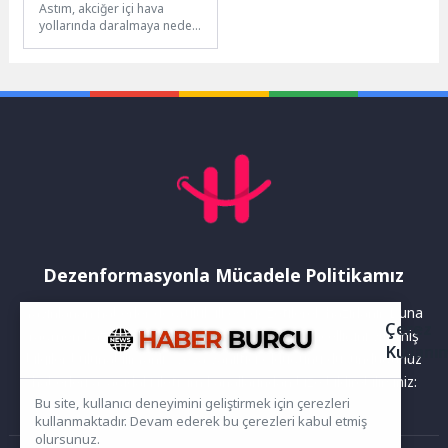
Astım, akciğer içi hava
yollarında daralmaya neden
olan, ataklarla seyreden
kronik bir solunum yolu
hastalığı...
Dezenformasyonla Mücadele Politikamız
Yayınlanan haberler doğruluk ilkesi gözetilerek hazırlanır. Buna
Çerez
rağmen bazı içeriklerde eksik, hatalı veya güncelliğini yitirmiş
Kullanı
bilgiler bulunabilir.Yanlış veya yanıltıcı olduğunu düşündüğünüz
haberleri aşağıdaki iletişim kanallarından bize bildirebilirsiniz:
Bu site, kullanıcı deneyimini geliştirmek için çerezleri
kullanmaktadır. Devam ederek bu çerezleri kabul etmiş
olursunuz.