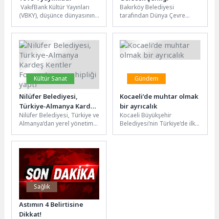
VakıfBank Kültür Yayınları
Bakırköy Belediyesi
(VBKY), düşünce dünyasının
tarafından Dünya Çevre
önde gelen iki ismi Martin
Günü kapsamında ikincisi
Heidegger ve Hannah
düzenlenen “Bakırköy Yeşil
Arendt’ın...
Gelecek Şenliği”, yüzlerce
çocuğu ve...
Kültür Sanat
Gündem
Nilüfer Belediyesi,
Kocaeli’de muhtar olmak
Türkiye-Almanya Kardeş
bir ayrıcalık
Nilüfer Belediyesi, Türkiye ve
Kocaeli Büyükşehir
Kentler Forumu’na ev
Almanya’dan yerel yönetim
Belediyesi’nin Türkiye’de ilk
sahipliği yaptı
temsilcileri ile sivil toplum
olarak hayata geçirdiği
kuruluşlarını “Şehrini
“Muhtarhane”, muhtarların
Tasarla” başlığı...
hem sosyal hem idari
ihtiyaçlarına...
Sağlık
Astımın 4 Belirtisine
Dikkat!