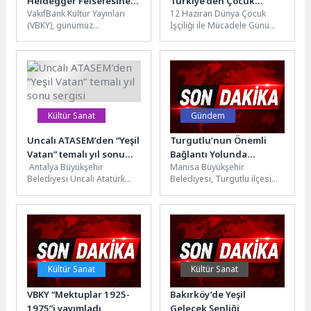
Heidegger Felsefesine
Türkiye’den Çocuk
VakıfBank Kültür Yayınları
12 Haziran Dünya Çocuk
Kapsamlı Bir Rehber:
İşçiliğini Sonlandırma
(VBKY), günümüz
İşçiliği ile Mücadele Günü
“Heidegger’i Anlamak”
Çağrısı!
filozoflarından Jean
dolayısıyla UNICEF ve
Grondin’in kaleme aldığı
Uluslararası Çalışma Örgütü
“Heidegger’i Anlamak” adlı
(ILO)...
eseri okurlarla
buluşturuyor....
Kültür Sanat
Gündem
Uncalı ATASEM’den “Yeşil
Turgutlu’nun Önemli
Vatan” temalı yıl sonu
Bağlantı Yolunda
Antalya Büyükşehir
Manisa Büyükşehir
sergisi
Yenileme Çalışması
Belediyesi Uncalı Atatürk
Belediyesi, Turgutlu ilçesi
Sanat Eğitim Merkezi’nin
Atatürk Mahallesi’nde sıcak
(ATASEM) yılsonu sergisi
asfalt çalışması başlattı.
Konyaaltı Nazım Hikmet
Bölgenin hem sanayi hem...
Kongre...
Kültür Sanat
Kültür Sanat
VBKY “Mektuplar 1925-
Bakırköy’de Yeşil
1975”i yayımladı
Gelecek Şenliği