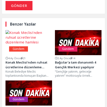
GÖNDER
Benzer Yazılar
Gündem
Gündem
4 Ay Önce
21
2 Ay Önce
14
Konak Meclisi’nden ruhsat
Bağcılar’a tam donanımlı 4
ücretlerine düzenleme
Gençlik Merkezi yapılıyor
Konak Belediye Meclis
“Gençliğe yatırım, geleceğe
hamlesi
toplantısında konuşan Başkan
yatırım” mottosuyla örnek
Mutlu, İzmir Esnaf ve Sanatkarlar
projelere imza atan Bağcılar
Odaları Birliği’yle birlikte
Belediyesi, ilçeye tam donanımlı
oluşturulan...
4...
Gündem