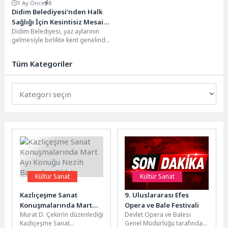
1 Ay Önce
8
Didim Belediyesi’nden Halk
Sağlığı İçin Kesintisiz Mesai:
Didim Belediyesi, yaz aylarının
İlaçlama Çalışmaları Aralıksız
gelmesiyle birlikte kent genelinde
Sürüyor
vektörle mücadele çalışmalarına
hız verdi. Kendi öz...
Tüm Kategoriler
Kültür Sanat
Kültür Sanat
Kazlıçeşme Sanat
9. Uluslararası Efes
Konuşmalarında Mart
Opera ve Bale Festivali
Murat D. Çekin’in düzenlediği
Devlet Opera ve Balesi
Ayı Konuğu Nezih
Kazlıçeşme Sanat
Genel Müdürlüğü tarafından
Başgelen Oldu!