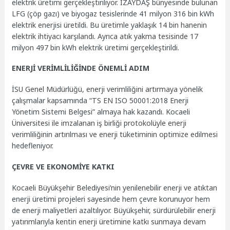
elektrik üretimi gerçekleştiriliyor. İZAYDAŞ bünyesinde bulunan
LFG (çöp gazı) ve biyogaz tesislerinde 41 milyon 316 bin kWh
elektrik enerjisi üretildi. Bu üretimle yaklaşık 14 bin hanenin
elektrik ihtiyacı karşılandı. Ayrıca atık yakma tesisinde 17
milyon 497 bin kWh elektrik üretimi gerçekleştirildi.
ENERJİ VERİMLİLİĞİNDE ÖNEMLİ ADIM
İSU Genel Müdürlüğü, enerji verimliliğini artırmaya yönelik
çalışmalar kapsamında “TS EN ISO 50001:2018 Enerji
Yönetim Sistemi Belgesi” almaya hak kazandı. Kocaeli
Üniversitesi ile imzalanan iş birliği protokolüyle enerji
verimliliğinin artırılması ve enerji tüketiminin optimize edilmesi
hedefleniyor.
ÇEVRE VE EKONOMİYE KATKI
Kocaeli Büyükşehir Belediyesi’nin yenilenebilir enerji ve atıktan
enerji üretimi projeleri sayesinde hem çevre korunuyor hem
de enerji maliyetleri azaltılıyor. Büyükşehir, sürdürülebilir enerji
yatırımlarıyla kentin enerji üretimine katkı sunmaya devam