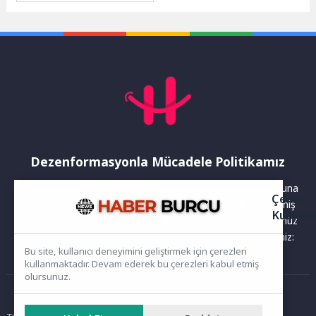
Projesi’nde önemli bir
aşama daha geride kaldı....
Dezenformasyonla Mücadele Politikamız
Yayınlanan haberler doğruluk ilkesi gözetilerek hazırlanır. Buna
Çerez
rağmen bazı içeriklerde eksik, hatalı veya güncelliğini yitirmiş
Kullanı
bilgiler bulunabilir.Yanlış veya yanıltıcı olduğunu düşündüğünüz
haberleri aşağıdaki iletişim kanallarından bize bildirebilirsiniz:
Bu site, kullanıcı deneyimini geliştirmek için çerezleri
kullanmaktadır. Devam ederek bu çerezleri kabul etmiş
olursunuz.
Ana Sayfa