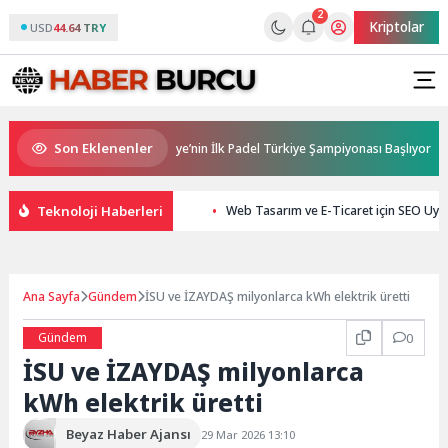
2
Kriptolar
USD
44.64 TRY
Son Eklenenler
Ana Sponsorluğunda Türkiye’nin İlk Padel Türkiye Şampiyonası Başlıyor
Teknoloji Haberleri
Web Tasarım ve E-Ticaret için SEO Uy
Ana Sayfa
Gündem
İSU ve İZAYDAŞ milyonlarca kWh elektrik üretti
Gündem
0
İSU ve İZAYDAŞ milyonlarca
kWh elektrik üretti
Beyaz Haber Ajansı
29 Mar 2026 13:10