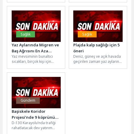
bu yıl 23’üncüsü düzenlenen
sürdürülen Kapalı Spor
Uluslararası Ankara Öykü
Salonu inşaatında sona
Günleri Çankayalı...
gelindi. Toplam 270...
Sağlık
Sağlık
Yaz Aylarında Migren ve
Plajda kalp sağlığı için 5
Baş Ağrısını En Aza
öneri
Yaz mevsiminin bunaltıcı
Deniz, güneş ve açık havada
İndiren 7 Öneri
sıcakları, birçok kişi için
geçirilen zaman yaz aylarının
sadece terleme ve
vazgeçilmezleri arasında.
yorgunluk değil, aynı
Ancak sıcaklıkların
zamanda şiddetli...
yükselmesiyle birlikte...
Gündem
Başiskele Koridor
Projesi’nde 9 köprünün
D-130 Karayolu’nda trafiği
montajı bitti
rahatlatacak dev yatırım
Başiskele Koridor