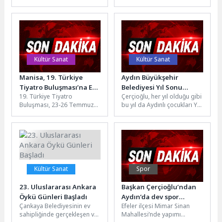
Konuşmalarında mart ayı
bu yıl dokuzuncusu
konuğu arkeoloji, sanat ve
düzenlenen Uluslararası
kültür alanlarındaki...
Efes Opera ve...
Kültür Sanat
Kültür Sanat
Manisa, 19. Türkiye
Aydın Büyükşehir
Tiyatro Buluşması’na Ev
Belediyesi Yıl Sonu
19. Türkiye Tiyatro
Çerçioğlu, her yıl olduğu gibi
Sahipliği Yapacak
Karne Şenliği Melis Fis
Buluşması, 23-26 Temmuz
bu yıl da Aydınlı çocukları Yıl
Konseri ile Sona Erdi
tarihleri arasında tiyatro
Sonu Karne Şenliği ile...
severleri birbirinden değerli
oyunlar ve özel...
Kültür Sanat
Spor
23. Uluslararası Ankara
Başkan Çerçioğlu’ndan
Öykü Günleri Başladı
Aydın’da dev spor
Çankaya Belediyesinin ev
Efeler ilçesi Mimar Sinan
yatırımı!
sahipliğinde gerçekleşen ve
Mahallesi’nde yapımı