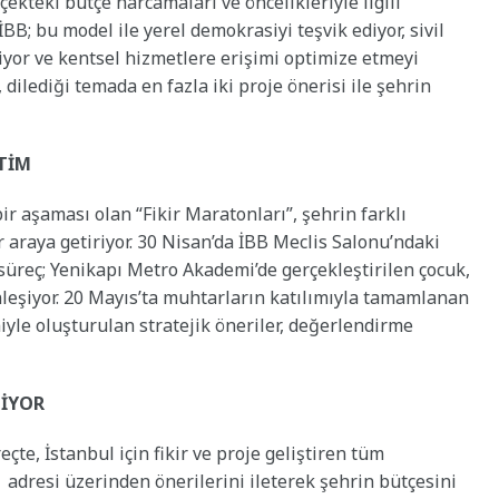
lçekteki bütçe harcamaları ve öncelikleriyle ilgili
İBB; bu model ile yerel demokrasiyi teşvik ediyor, sivil
iyor ve kentsel hizmetlere erişimi optimize etmeyi
dilediği temada en fazla iki proje önerisi ile şehrin
TİM
r aşaması olan “Fikir Maratonları”, şehrin farklı
 araya getiriyor. 30 Nisan’da İBB Meclis Salonu’ndaki
süreç; Yenikapı Metro Akademi’de gerçekleştirilen çocuk,
nleşiyor. 20 Mayıs’ta muhtarların katılımıyla tamamlanan
iyle oluşturulan stratejik öneriler, değerlendirme
LİYOR
te, İstanbul için fikir ve proje geliştiren tüm
/ adresi üzerinden önerilerini ileterek şehrin bütçesini