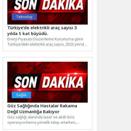
Teknoloji
Türkiye’de elektrikli araç sayısı 3
yılda 5 kat büyüdü.
Enerji Piyasası Düzenleme Kurumu’na göre
Türkiye'deki elektrikli araç sayısı, 2023 yılında
yaklaşık 81 binden, Nisan...
Sağlık
Göz Sağlığında Hastalar Rakama
Değil Uzmanlığa Bakıyor
Göz sağlığı alanında lazer ve akıllı lens
operasyonlarına yönelik talep artarken,
tüketici kararlarının merkezinde maliyet...