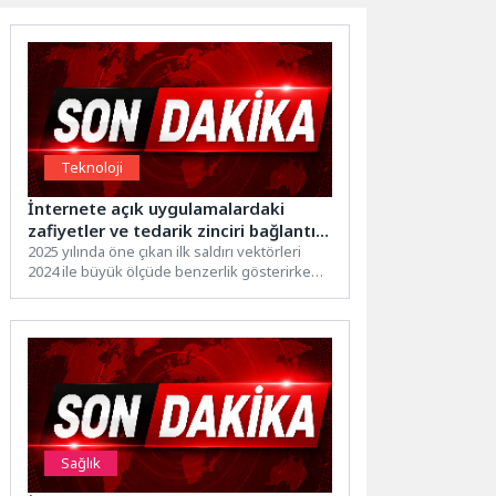
Teknoloji
İnternete açık uygulamalardaki
zafiyetler ve tedarik zinciri bağlantılı
saldırılar, başlıca saldırı vektörleri
2025 yılında öne çıkan ilk saldırı vektörleri
2024 ile büyük ölçüde benzerlik gösterirken
arasındaki yerini güçlendiriyor
toplam içindeki...
Sağlık