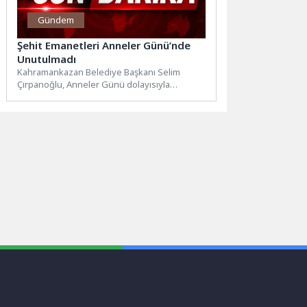
Gündem
Şehit Emanetleri Anneler Günü’nde
Unutulmadı
Kahramankazan Belediye Başkanı Selim
Çırpanoğlu, Anneler Günü dolayısıyla
Kahramankazan 15 Temmuz Gaziler ve Şehit
Aileleri...