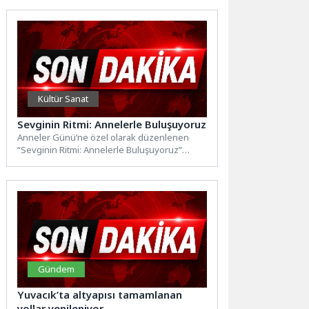
Kültür Sanat
Sevginin Ritmi: Annelerle Buluşuyoruz
Anneler Günü’ne özel olarak düzenlenen
“Sevginin Ritmi: Annelerle Buluşuyoruz”
etkinliği, sevginin, emeğin ve birlikte
geçirilen...
Gündem
Yuvacık’ta altyapısı tamamlanan
yollar yenileniyor