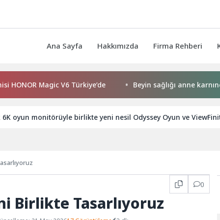
Ana Sayfa
Hakkımızda
Firma Rehberi
R Magic V6 Türkiye’de
Beyin sağlığı anne karnında başlıyo
 6K oyun monitörüyle birlikte yeni nesil Odyssey Oyun ve ViewFinit
Tasarlıyoruz
0
i Birlikte Tasarlıyoruz