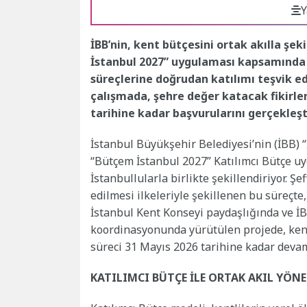
Y
İBB’nin, kent bütçesini ortak akılla ş
İstanbul 2027” uygulaması kapsamında 
süreçlerine doğrudan katılımı teşvik 
çalışmada, şehre değer katacak fikirler
tarihine kadar başvurularını gerçekleşti
İstanbul Büyükşehir Belediyesi’nin (İBB) 
“Bütçem İstanbul 2027” Katılımcı Bütçe uy
İstanbullularla birlikte şekillendiriyor. Şe
edilmesi ilkeleriyle şekillenen bu süreçte,
İstanbul Kent Konseyi paydaşlığında ve İB
koordinasyonunda yürütülen projede, kenti
süreci 31 Mayıs 2026 tarihine kadar deva
KATILIMCI BÜTÇE İLE ORTAK AKIL YÖN