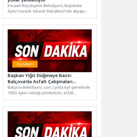
Kocaeli Büyükşehir Belediyesi, Başiskele
ilçesi Yuvacık Yakacık Mahallesi’nde altyapı
çalışmalarının tamamlanmasının ardından
zarar gören yollarda...
Gündem
Başkan Yiğit Düğmeye Bastı:
Balçova’da Asfalt Çalışmaları
Yeniden Hız Kazandı
Balçova Belediyesi, son 2 yılda ilçe genelinde
100’ü aşkın sokağı yenilerken, asfalt
çalışmalarına yeniden hız...