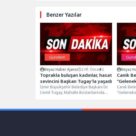
Benzer Yazılar
Gündem
Gün
Beyaz Haber Ajansı
2 Hf. Önce
2
Beyaz Ha
Toprakla buluşan kadınlar, hasat
Canik Be
sevincini Başkan Tugay’la yaşadı
“Gelene
İzmir Büyükşehir Belediye Başkanı Dr.
Şifanın 
Canik Bele
Cemil Tugay, Mahalle Bostanlarında
"Geleneks
üretim yapan kadınlarla Kadifekale’de
İzinde" ko
kurulan kahvaltı...
ilgisine s
Belediyesi'