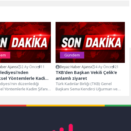
dem
Gündem
ber Ajansı
2 Ay Önce
11
Beyaz Haber Ajansı
4 Ay Önce
21
lediyesi’nden
TKB’den Başkan Vekili Çelik’e
ksel Yöntemlerle Kadim
anlamlı ziyaret
İzinde” Konferansı
diyesi'nin düzenlediği
Türk Kadınlar Birliği (TKB) Genel
el Yöntemlerle Kadim Şifanın
Başkanı Sema Kendirci Uğurman ve
nferansı vatandaşların
Türkiye’nin çeşitli illerinden gelen
ahne oldu. Canik
şube...
nin...