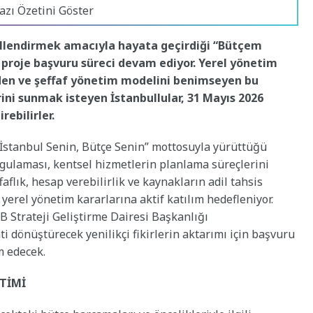
azı Özetini Göster
ekillendirmek amacıyla hayata geçirdiği “Bütçem
proje başvuru süreci devam ediyor. Yerel yönetim
eden ve şeffaf yönetim modelini benimseyen bu
ini sunmak isteyen İstanbullular, 31 Mayıs 2026
rebilirler.
“İstanbul Senin, Bütçe Senin” mottosuyla yürüttüğü
gulaması, kentsel hizmetlerin planlama süreçlerini
ffaflık, hesap verebilirlik ve kaynakların adil tahsis
 yerel yönetim kararlarına aktif katılım hedefleniyor.
B Strateji Geliştirme Dairesi Başkanlığı
 dönüştürecek yenilikçi fikirlerin aktarımı için başvuru
m edecek.
ETİMİ