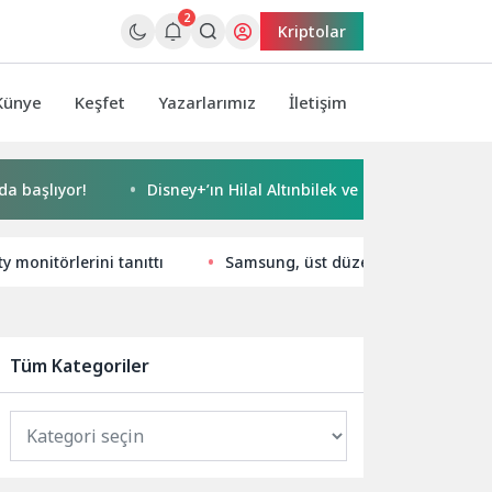
2
Kriptolar
Künye
Keşfet
Yazarlarımız
İletişim
r!
Disney+’ın Hilal Altınbilek ve Serkan Çayoğlu’nun Başrol
y monitörlerini tanıttı
Samsung, üst düzey özellikleri uyg
Tüm Kategoriler