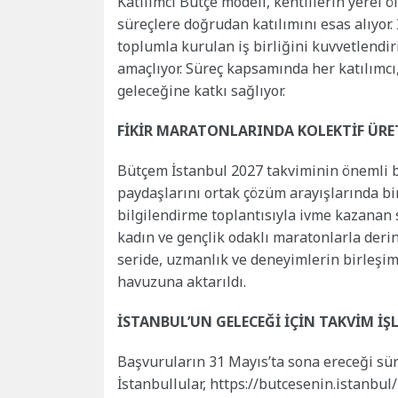
Katılımcı Bütçe modeli, kentlilerin yerel ö
süreçlere doğrudan katılımını esas alıyor. 
toplumla kurulan iş birliğini kuvvetlendir
amaçlıyor. Süreç kapsamında her katılımcı, 
geleceğine katkı sağlıyor.
FİKİR MARATONLARINDA KOLEKTİF ÜRE
Bütçem İstanbul 2027 takviminin önemli bi
paydaşlarını ortak çözüm arayışlarında bir
bilgilendirme toplantısıyla ivme kazanan 
kadın ve gençlik odaklı maratonlarla deri
seride, uzmanlık ve deneyimlerin birleşim
havuzuna aktarıldı.
İSTANBUL’UN GELECEĞİ İÇİN TAKVİM İŞ
Başvuruların 31 Mayıs’ta sona ereceği süreç
İstanbullular, https://butcesenin.istanbul