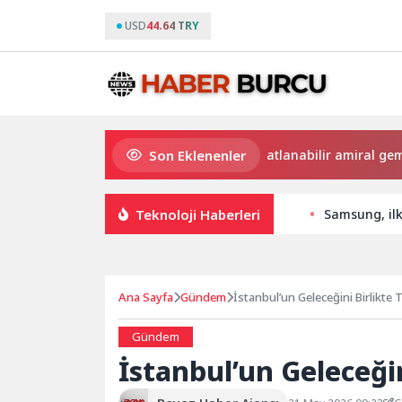
USD
44.64 TRY
Son Eklenenler
Dünyanın en ince ve en güçlü katlanabilir amiral gemisi HONO
Teknoloji Haberleri
Samsung, ilk
Ana Sayfa
Gündem
İstanbul’un Geleceğini Birlikte 
Gündem
İstanbul’un Geleceğin