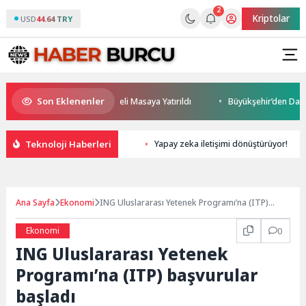
2
Kriptolar
USD
44.64 TRY
Son Eklenenler
leceği ve Yatırım Potansiyeli Masaya Yatırıldı
Büyükşehir’den Darıca’y
Teknoloji Haberleri
Yapay zeka iletişimi dönüştürüyor!
Ana Sayfa
Ekonomi
ING Uluslararası Yetenek Programı’na (ITP)
başvurular başladı
Ekonomi
0
ING Uluslararası Yetenek
Programı’na (ITP) başvurular
başladı