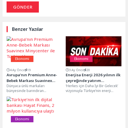
GÖNDER
Benzer Yazılar
Ekonomi
Ekonomi
4 Ay Önce
19
3 Ay Önce
20
Avrupa’nın Premium Anne-
Enerjisa Enerji 2026 yılının ilk
Bebek Markası Suavinex
çeyreğinde yatırım
Dünyaca ünlü markaları
‘Herkes için Daha İyi Bir Gelecek’
Minycenter ile Türkiye’de
kararlılığını sürdürdü
bünyesinde barındıran
vizyonuyla Türkiye’nin enerji
Minycenter, bir ilke daha imza
dönüşümüne öncülük eden
atarak Avrupa’nın ünlü Suavinex
Enerjisa Enerji, Elektrik...
markasının...
Ekonomi