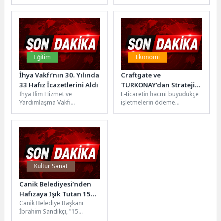
yılına kadar geçen 7 yılda
tablet ve bilgisayar başında
tarım ve hayvancılığı
geçirilen süre artarken, yaz
desteklemek amacıyla...
mevsimine...
Eğitim
Ekonomi
İhya Vakfı’nın 30. Yılında
Craftgate ve
33 Hafız İcazetlerini Aldı
TURKONAY’dan Stratejik
İhya İlim Hizmet ve
E-ticaretin hacmi büyüdükçe
İş Birliği
Yardımlaşma Vakfı
işletmelerin ödeme
bünyesinde faaliyet
süreçlerinde farklı bankalar,
gösteren Gülsüm Hanım
ödeme kuruluşları ve
İhya Kız Kur’an Kursu’nda...
alternatif ödeme
yöntemleriyle çalışma...
Kültür Sanat
Canik Belediyesi’nden
Hafızaya Işık Tutan 15
Canik Belediye Başkanı
Temmuz Müzesi
İbrahim Sandıkçı, "15
Temmuz, milletimizin kutlu