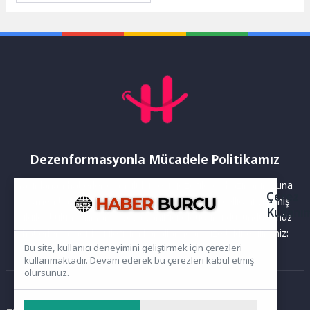
demokrasi zaferidir" dedi.
Canik Belediye Başkanı...
Dezenformasyonla Mücadele Politikamız
Yayınlanan haberler doğruluk ilkesi gözetilerek hazırlanır. Buna
Çerez
rağmen bazı içeriklerde eksik, hatalı veya güncelliğini yitirmiş
Kullanı
bilgiler bulunabilir.Yanlış veya yanıltıcı olduğunu düşündüğünüz
haberleri aşağıdaki iletişim kanallarından bize bildirebilirsiniz:
Bu site, kullanıcı deneyimini geliştirmek için çerezleri
kullanmaktadır. Devam ederek bu çerezleri kabul etmiş
olursunuz.
Ana Sayfa