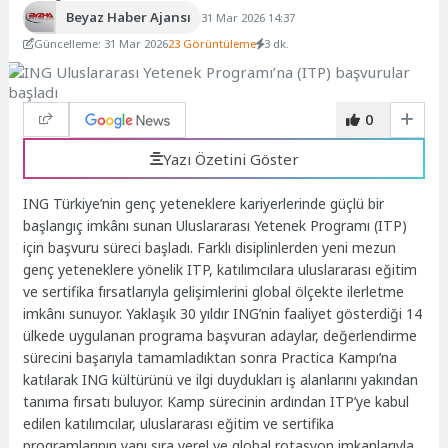
Beyaz Haber Ajansı
31 Mar 2026 14:37
Güncelleme: 31 Mar 2026
23 Görüntüleme
3 dk.
0
Yazı Özetini Göster
ING Türkiye’nin genç yeteneklere kariyerlerinde güçlü bir
başlangıç imkânı sunan Uluslararası Yetenek Programı (ITP)
için başvuru süreci başladı. Farklı disiplinlerden yeni mezun
genç yeteneklere yönelik ITP, katılımcılara uluslararası eğitim
ve sertifika fırsatlarıyla gelişimlerini global ölçekte ilerletme
imkânı sunuyor. Yaklaşık 30 yıldır ING’nin faaliyet gösterdiği 14
ülkede uygulanan programa başvuran adaylar, değerlendirme
sürecini başarıyla tamamladıktan sonra Practica Kampı’na
katılarak ING kültürünü ve ilgi duydukları iş alanlarını yakından
tanıma fırsatı buluyor. Kamp sürecinin ardından ITP’ye kabul
edilen katılımcılar, uluslararası eğitim ve sertifika
programlarının yanı sıra yerel ve global rotasyon imkanlarıyla