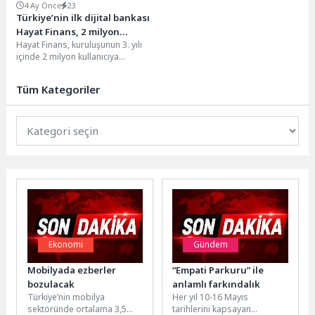
4 Ay Önce
23
Türkiye’nin ilk dijital bankası
Hayat Finans, 2 milyon
Hayat Finans, kuruluşunun 3. yılı
kullanıcıya ulaştı
içinde 2 milyon kullanıcıya
ulaşarak Türkiye’de dijital
bankacılığın ölçeklenmesine
Tüm Kategoriler
öncülük...
Ekonomi
Gündem
Mobilyada ezberler
“Empati Parkuru” ile
bozulacak
anlamlı farkındalık
Türkiye’nin mobilya
Her yıl 10-16 Mayıs
sektöründe ortalama 3,5
tarihlerini kapsayan