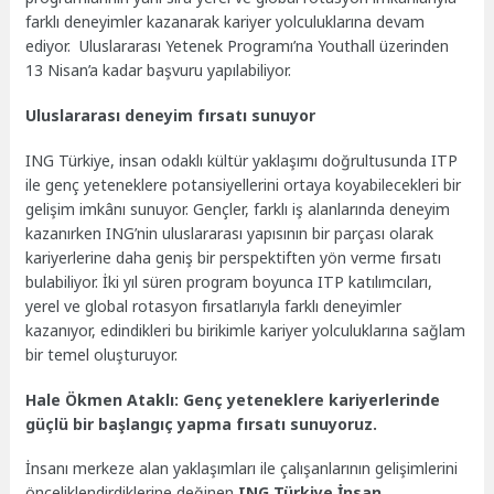
farklı deneyimler kazanarak kariyer yolculuklarına devam
ediyor. Uluslararası Yetenek Programı’na Youthall üzerinden
13 Nisan’a kadar başvuru yapılabiliyor.
Uluslararası deneyim fırsatı sunuyor
ING Türkiye, insan odaklı kültür yaklaşımı doğrultusunda ITP
ile genç yeteneklere potansiyellerini ortaya koyabilecekleri bir
gelişim imkânı sunuyor. Gençler, farklı iş alanlarında deneyim
kazanırken ING’nin uluslararası yapısının bir parçası olarak
kariyerlerine daha geniş bir perspektiften yön verme fırsatı
bulabiliyor. İki yıl süren program boyunca ITP katılımcıları,
yerel ve global rotasyon fırsatlarıyla farklı deneyimler
kazanıyor, edindikleri bu birikimle kariyer yolculuklarına sağlam
bir temel oluşturuyor.
Hale Ökmen Ataklı: Genç yeteneklere kariyerlerinde
güçlü bir başlangıç yapma fırsatı sunuyoruz.
İnsanı merkeze alan yaklaşımları ile çalışanlarının gelişimlerini
önceliklendirdiklerine değinen
ING Türkiye İnsan