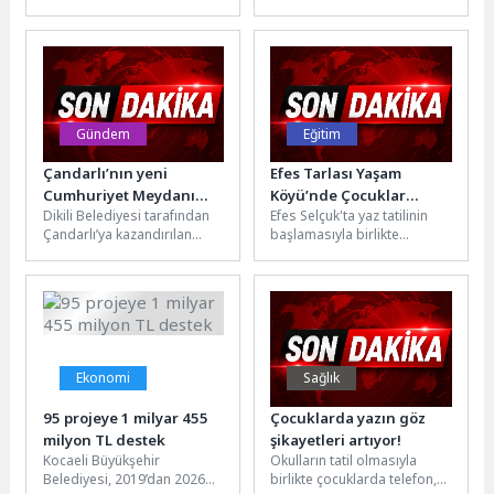
dolar olan ihraç fiyatını 6
Engelliler Haftası, İzmit Kent
dolara çıkarmak için çaba
Meydanı’nda düzenlenen
gösteren...
“Sevgi Engel Tanımaz...
Gündem
Eğitim
Çandarlı’nın yeni
Efes Tarlası Yaşam
Cumhuriyet Meydanı
Köyü’nde Çocuklar
Dikili Belediyesi tarafından
Efes Selçuk'ta yaz tatilinin
açılıyor
Toprağın Bilgisi ile
Çandarlı’ya kazandırılan
başlamasıyla birlikte
Buluştu
Cumhuriyet Meydanı, 7
çocuklar toprağın ve
Ağustos Cuma günü
üretimin kadim bilgisiyle
düzenlenecek görkemli bir
buluştu.İzmir Büyükşehir
törenle...
Belediyesi...
Ekonomi
Sağlık
95 projeye 1 milyar 455
Çocuklarda yazın göz
milyon TL destek
şikayetleri artıyor!
Kocaeli Büyükşehir
Okulların tatil olmasıyla
Belediyesi, 2019’dan 2026
birlikte çocuklarda telefon,