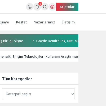
2
Kriptolar
Künye
Keşfet
Yazarlarımız
İletişim
i: Vişne
Gözde Demirbilek, NR1 Magazin’de: ‘Son assolist o
ehalkı Bilişim Teknolojileri Kullanım Araştırması, 2026
Ar
Tüm Kategoriler