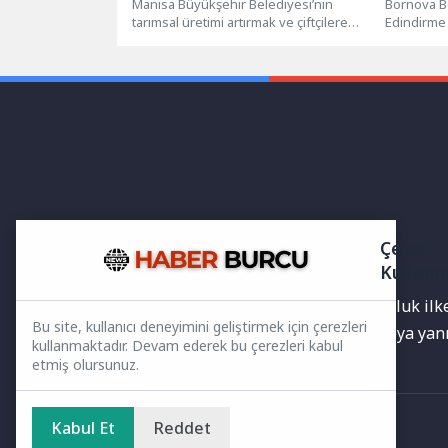
Temmuz
Manisa Büyükşehir Belediyesi’nin
Bornova Be
tarımsal üretimi artırmak ve çiftçilere
Edindirme
destek olmak amacıyla başlattığı hibe
düzenlene
programına başvurular...
Fotoğraf ve
Çerez
Kullanı
Yayınlanan haberler doğruluk ilkes
Bu site, kullanıcı deneyimini geliştirmek için çerezleri
bilgiler bulunabilir.Yanlış veya ya
kullanmaktadır. Devam ederek bu çerezleri kabul
etmiş olursunuz.
Kabul Et
Reddet
Ana Sayfa