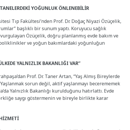
ASTANELERDEKİ YOĞUNLUK ÖNLENEBİLİR
tesi Tıp Fakültesi’nden Prof. Dr. Doğaç Niyazi Özüçelik,
rumlar” başlıklı bir sunum yaptı. Koruyucu sağlık
i vurgulayan Özüçelik, doğru planlanmış evde bakım ve
, poliklinikler ve yoğun bakımlardaki yoğunluğun
 ÜLKEDE YALNIZLIK BAKANLIĞI VAR”
ahpaşa’dan Prof. Dr. Taner Artan, “Yaş Almış Bireylerde
 “Yaşlanmak sorun değil, aktif yaşlanmayı becerememek
a’da Yalnızlık Bakanlığı kurulduğunu hatırlattı. Evde
kliğe saygı göstermenin ve bireyle birlikte karar
 HİZMETİ