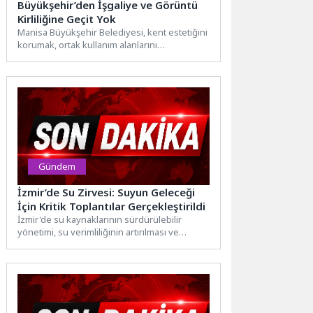
Büyükşehir’den İşgaliye ve Görüntü
Kirliliğine Geçit Yok
Manisa Büyükşehir Belediyesi, kent estetiğini
korumak, ortak kullanım alanlarını
vatandaşların hizmetinde tutmak ve kamusal
alanların...
Gündem
İzmir’de Su Zirvesi: Suyun Geleceği
İçin Kritik Toplantılar Gerçekleştirildi
İzmir'de su kaynaklarının sürdürülebilir
yönetimi, su verimliliğinin artırılması ve
gelecek nesillere güvenli su kaynaklarının
aktarılması...