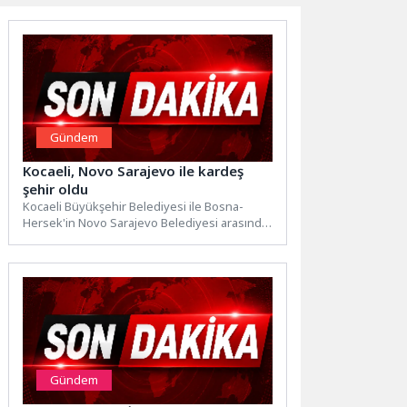
Gündem
Kocaeli, Novo Sarajevo ile kardeş
şehir oldu
Kocaeli Büyükşehir Belediyesi ile Bosna-
Hersek'in Novo Sarajevo Belediyesi arasında
“Kardeş Şehir Protokolü” imzalandı. Başkan
Tahir...
Gündem