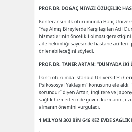
PROF. DR. DOĞAÇ NİYAZİ ÖZÜÇELİK: H
Konferansın ilk oturumunda Haliç Üniversi
“Yaş Almış Bireylerde Karşılaşılan Acil Du
hizmetlerinin öncelikli olması gerektiğin
aile hekimliği sayesinde hastane acilleri
önlenebileceğini söyledi.
PROF. DR. TANER ARTAN: “DÜNYADA İKİ
İkinci oturumda İstanbul Üniversitesi Cerr
Psikososyal Yaklaşım” konusunu ele aldı.
sorundur” diyen Artan, İngiltere ve Japony
sağlık hizmetlerinde güven kurmanın, özer
almanın önemini vurguladı.
1 MİLYON 302 BİN 646 KEZ EVDE SAĞLIK