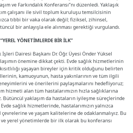
şım ve Farkındalık Konferansı”nı düzenledi. Yaklaşık
ım çalışanı ile sivil toplum kuruluşu temsilcisinin
zca tıbbi bir vaka olarak değil; fiziksel, zihinsel,
tüncül bir anlayışla ele alınması gerektiği vurgulandı.
 “YEREL YÖNETİMLERDE BİR İLK”
 İşleri Dairesi Başkanı Dr. Öğr. Üyesi Önder Yüksel
klaşımın önemine dikkat çekti. Evde sağlık hizmetlerinin
kısıtlılığı yaşayan bireyler için kritik olduğunu belirten
llerinin, kamuoyunun, hasta yakınlarının ve tüm ilgili
neyimlerini ve önerilerini paylaşmalarını hedefliyoruz;
 hizmeti alan tüm hastalarımızın hızla sağlıklarına
z. Bütüncül yaklaşım da hastaların iyileşme süreçlerinde
ır. Evde sağlık hizmetlerinde, hastalarımızın yalnızca
l çevrelerine ve yaşam kalitelerine de odaklanmalıyız. Bu
e yerel yönetimlerde bir ilk olarak bu konferansı