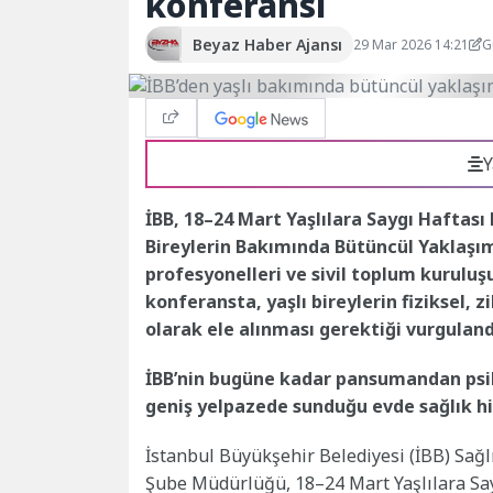
konferansı
Beyaz Haber Ajansı
29 Mar 2026 14:21
G
Y
İBB, 18–24 Mart Yaşlılara Saygı Haftas
Bireylerin Bakımında Bütüncül Yaklaşım
profesyonelleri ve sivil toplum kuruluşu
konferansta, yaşlı bireylerin fiziksel, z
olarak ele alınması gerektiği vurguland
İBB’nin bugüne kadar pansumandan psik
geniş yelpazede sunduğu evde sağlık hizm
İstanbul Büyükşehir Belediyesi (İBB) Sağlı
Şube Müdürlüğü, 18–24 Mart Yaşlılara Sayg