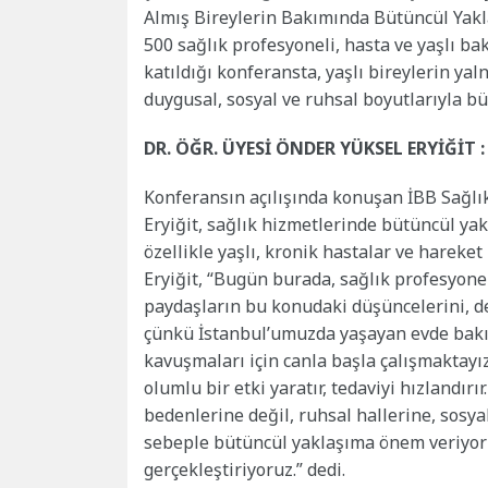
Almış Bireylerin Bakımında Bütüncül Yakla
500 sağlık profesyoneli, hasta ve yaşlı bak
katıldığı konferansta, yaşlı bireylerin yalnı
duygusal, sosyal ve ruhsal boyutlarıyla bü
DR. ÖĞR. ÜYESİ ÖNDER YÜKSEL ERYİĞİT :
Konferansın açılışında konuşan İBB Sağlık
Eryiğit, sağlık hizmetlerinde bütüncül ya
özellikle yaşlı, kronik hastalar ve hareket 
Eryiğit, “Bugün burada, sağlık profesyone
paydaşların bu konudaki düşüncelerini, de
çünkü İstanbul’umuzda yaşayan evde bakım
kavuşmaları için canla başla çalışmaktayı
olumlu bir etki yaratır, tedaviyi hızlandır
bedenlerine değil, ruhsal hallerine, sosya
sebeple bütüncül yaklaşıma önem veriyor v
gerçekleştiriyoruz.” dedi.