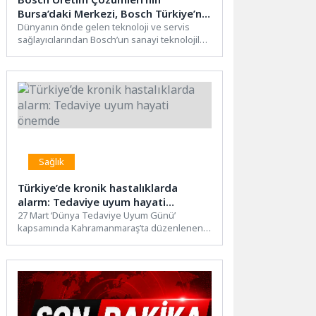
Bursa’daki Merkezi, Bosch Türkiye’nin
Beşinci Ar-Ge Merkezi Olarak
Dünyanın önde gelen teknoloji ve servis
sağlayıcılarından Bosch’un sanayi teknolojileri
Tescillendi
alanında faaliyet gösteren Bosch Üretim...
Sağlık
Türkiye’de kronik hastalıklarda
alarm: Tedaviye uyum hayati
önemde
27 Mart ‘Dünya Tedaviye Uyum Günü’
kapsamında Kahramanmaraş’ta düzenlenen
etkinlikte uzmanlar, kronik hastalıklarda
tedaviye uyumun...