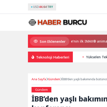
USD
44.64 TRY
Son Eklenenler
Gupi ve Gülmeyen Kral Türkiye’nin ilk IMAX® animasyon fi
Teknoloji Haberleri
Yükselen Tekn
Ana Sayfa
Gündem
İBB’den yaşlı bakımında bütünc
Gündem
İBB’den yaşlı bakımı