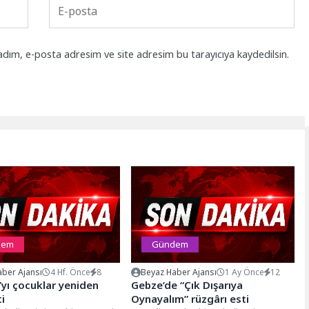
adım, e-posta adresim ve site adresim bu tarayıcıya kaydedilsin.
dem
Gündem
ber Ajansı
4 Hf. Önce
8
Beyaz Haber Ajansı
1 Ay Önce
12
yı çocuklar yeniden
Gebze’de “Çık Dışarıya
ti
Oynayalım” rüzgârı esti