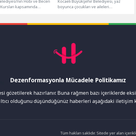
lediyesi’nin Hobi ve Beceri
Kocaeli Büyükşehir Belediyesi, yaz
 Kursları kapsamında
boyunca çocukları ve aileleri
n “Bornova Hayal Atlası
buluşturacak “Çık Dışarıya Oynayalım”
 İllüstrasyon...
etkinliklerinin coşkulu başlangıcını...
Dezenformasyonla Mücadele Politikamız
mı
i gözetilerek hazırlanır. Buna rağmen bazı içeriklerde eksik
nıltıcı olduğunu düşündüğünüz haberleri aşağıdaki iletişim k
Tüm hakları saklıdır. Sitede yer alan içer