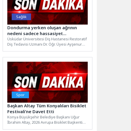
Sağlık
Dondurma yerken oluşan ağrının
nedeni sadece hassasiyet
olmayabilir!
Üsküdar Üniversitesi Diş Hastanesi Restoratif
Diş Tedavisi Uzmanı Dr. Öğr. Üyesi Ayşenur
Turan, dondurma veya...
Spor
Başkan Altay Tüm Konyalıları Bisiklet
Festivali’ne Davet Etti
Konya Büyükşehir Belediye Başkanı Uğur
İbrahim Altay, 2026 Avrupa Bisiklet Başkenti
Konya’da 6-9 Ağustos tarihleri...