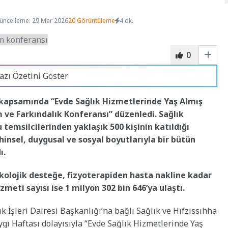
üncelleme: 29 Mar 2026
20 Görüntüleme
4 dk.
0
azı Özetini Göster
ı kapsamında “Evde Sağlık Hizmetlerinde Yaş Almış
 ve Farkındalık Konferansı” düzenledi. Sağlık
 temsilcilerinden yaklaşık 500 kişinin katıldığı
ihinsel, duygusal ve sosyal boyutlarıyla bir bütün
ı.
olojik desteğe, fizyoterapiden hasta nakline kadar
eti sayısı ise 1 milyon 302 bin 646’ya ulaştı.
k İşleri Dairesi Başkanlığı’na bağlı Sağlık ve Hıfzıssıhha
ı Haftası dolayısıyla “Evde Sağlık Hizmetlerinde Yaş