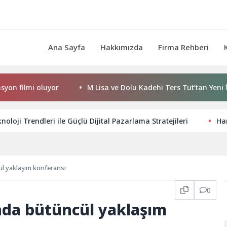
Ana Sayfa
Hakkımızda
Firma Rehberi
lmi oluyor
M Lisa ve Dolu Kadehi Ters Tut’tan Yeni İş Birliğ
oloji Trendleri ile Güçlü Dijital Pazarlama Stratejileri
Han
ül yaklaşım konferansı
0
nda bütüncül yaklaşım