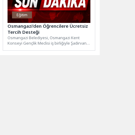
Eğitim
Osmangazi’den Öğrencilere Ücretsiz
Tercih Desteği
Osmangazi Belediyesi, Osmangazi Kent
Konseyi Gençlik Meclisi iş birliğiyle Şadırvanlı
Han Eğitim Akademisi’nde düzenlediği
“Doğru...