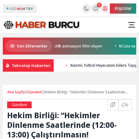
2
Kriptolar
USD
44.64 TRY
Son Eklenenler
yen Kral Türkiye’nin ilk IMAX® animasyon filmi oluyor
M Lisa ve Dolu K
Teknoloji Haberleri
Xiaomi, Futbol Heyecanını Evlere Taşı
Ana Sayfa
Gündem
Hekim Birliği: “Hekimler Dinlenme Saatlerinde
(12:00-13:00) Çalıştırılmasın!
Gündem
0
Hekim Birliği: “Hekimler
Dinlenme Saatlerinde (12:00-
13:00) Çalıştırılmasın!