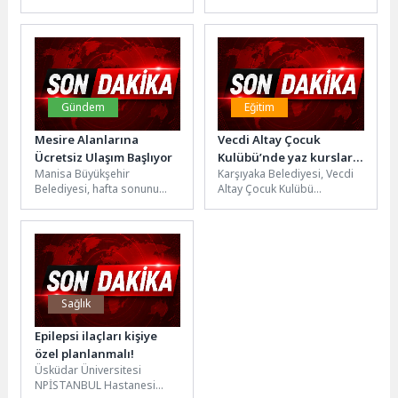
Başlangıç Kılavuzu Yükselen
Olmanın İpuçları Sosyal
teknoloji trendleri, SEO
medya ve teknoloji,
stratejilerini sürekli olarak
günümüzün dijital...
değiştiriyor...
Gündem
Eğitim
Mesire Alanlarına
Vecdi Altay Çocuk
Ücretsiz Ulaşım Başlıyor
Kulübü’nde yaz kursları
Manisa Büyükşehir
Karşıyaka Belediyesi, Vecdi
başlıyor
Belediyesi, hafta sonunu
Altay Çocuk Kulübü
doğayla iç içe geçirmek
bünyesinde yaz kurslarını
isteyen vatandaşlar için
başlatıyor. 8 ayrı branşta
büyük bir kolaylık...
verilecek eğitimlerle...
Sağlık
Epilepsi ilaçları kişiye
özel planlanmalı!
Üsküdar Üniversitesi
NPİSTANBUL Hastanesi