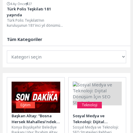
4 Ay Önce
27
Türk Polis Teşkilatı 181
yaşında
Türk Polis Teşkilatı’nın
kuruluşunun 181’inci yıl dönümü
ve Polis Haftası dolayısıyla
Kemer’de tören
Tüm Kategoriler
düzenlendi. Kemer Cumhuriyet...
Eğitim
Teknoloji
Başkan Altay: “Bosna
Sosyal Medya ve
Hersek Mahallesi’ndeki
Teknoloji: Dijital
Konya Büyükşehir Belediye
Sosyal Medya ve Teknoloji:
Gençlerimiz İçin Lise
Dönüşüm İçin SEO
Başkanı Uğur İbrahim Altay,
SEO Stratejileri Rehberi