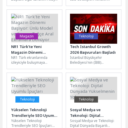
Medeniyet Akademisi
Stratejileri
Büyükşehir Belediyesi
Sosyal medya ve teknoloji
İnşa Ediyoruz”
tarafından Bosna Hersek
günümüz dijital dünyasında
Mahallesi’nde yapımı
markaların...
sürdürülen...
Magazin
Teknoloji
NR1 Türk’te Yeni
Tech Istanbul Growth
Magazin Dönemi
2026 Başvuruları Başladı
NR1 Türk ekranlarında
İstanbul Büyükşehir
Başlıyor: Ünlü Model ve
izleyiciyle buluşmaya
Belediyesi'nin (İBB)
Sunucu Tuğçe Aral
hazırlanan yeni magazin
girişimcilik ve teknoloji
Ekranlara Dönüyor
programının sunucusu ünlü
alanındaki ödüllü markası
model ve sunucu Tuğçe...
Tech Istanbul tarafından
yürütülen Growth...
Teknoloji
Teknoloji
Yükselen Teknoloji
Sosyal Medya ve
Trendleriyle SEO Uyumlu
Teknoloji: Dijital
Yükselen Teknoloji
Sosyal Medya ve Teknoloji:
İpuçları
Dünyada Yükselmenin
Trendleriyle SEO İpuçları:
Dijital Dünyada Başarılı
Yolu