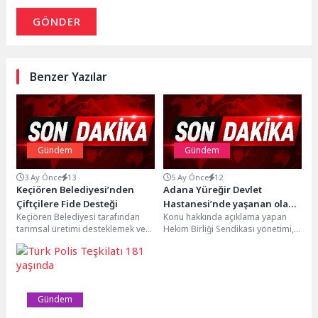
GÖNDER
Benzer Yazılar
Gündem
Gündem
3 Ay Önce
13
5 Ay Önce
12
Keçiören Belediyesi’nden
Adana Yüreğir Devlet
Çiftçilere Fide Desteği
Hastanesi’nde yaşanan olay
Keçiören Belediyesi tarafından
Konu hakkında açıklama yapan
kabul edilemez!
tarımsal üretimi desteklemek ve
Hekim Birliği Sendikası yönetimi,
geliştirmek amacıyla ilçede
“Adana Yüreğir Devlet
faaliyet gösteren, Çiftçi Kayıt
Hastanesi’nde yaşanan olay
Sistemi’ne...
kabul...
Gündem