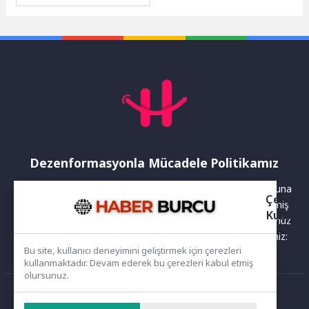
Nöroloji Uzmanı Prof. Dr.
Sultan Tarlacı, epilepsi
hastalığının tedavisinde
doğru ilaç...
Dezenformasyonla Mücadele Politikamız
Yayınlanan haberler doğruluk ilkesi gözetilerek hazırlanır. Buna
Çerez
rağmen bazı içeriklerde eksik, hatalı veya güncelliğini yitirmiş
Kullanı
bilgiler bulunabilir.Yanlış veya yanıltıcı olduğunu düşündüğünüz
haberleri aşağıdaki iletişim kanallarından bize bildirebilirsiniz:
Bu site, kullanıcı deneyimini geliştirmek için çerezleri
kullanmaktadır. Devam ederek bu çerezleri kabul etmiş
olursunuz.
Ana Sayfa