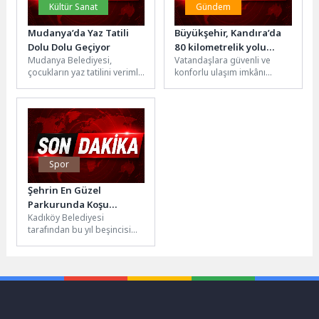
Kültür Sanat
Gündem
Mudanya’da Yaz Tatili
Büyükşehir, Kandıra’da
Dolu Dolu Geçiyor
80 kilometrelik yolu
Mudanya Belediyesi,
Vatandaşlara güvenli ve
onaracak
çocukların yaz tatilini verimli,
konforlu ulaşım imkânı
eğlenceli ve gelişimlerine
sunmak için çalışmalarını
katkı sağlayacak etkinliklerle
sürdüren Kocaeli Büyükşehir
değerlendirmeleri amacıyla
Belediyesi, Kandıra’da
düzenlediği...
önemli...
Spor
Şehrin En Güzel
Parkurunda Koşu
Kadıköy Belediyesi
Heyecanı Başlıyor
tarafından bu yıl beşincisi
düzenlenecek olan Cadde
10K, Cadde 21K ve Çocuk
Koşusu...