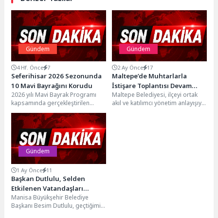
Gündem
Gündem
4 Hf. Önce
7
2 Ay Önce
17
Seferihisar 2026 Sezonunda
Maltepe’de Muhtarlarla
10 Mavi Bayrağını Korudu
İstişare Toplantısı Devam
2026 yılı Mavi Bayrak Programı
Maltepe Belediyesi, ilçeyi ortak
Ediyor
kapsamında gerçekleştirilen
akıl ve katılımcı yönetim anlayışıyla
denetimlerin ardından Seferihisar,
yönetme hedefi doğrultusunda
bu sezonda da 10 Mavi...
mahalle muhtarlarıyla bir...
Gündem
1 Ay Önce
11
Başkan Dutlulu, Selden
Etkilenen Vatandaşları
Manisa Büyükşehir Belediye
Ziyaret Etti
Başkanı Besim Dutlulu, geçtiğimiz
hafta Salihli’de şiddetli yağışlar