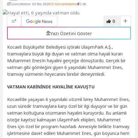
Güncelleme: 02 Nis 2026
15 Görüntüleme
2 dk.
0
Yazı Özetini Göster
Kocaeli Büyükşehir Belediyesi iştiraki UlaşımPark A.Ş.,
tramvaylara büyük ilgi duyan ve vatman olma hayali kuran
Muhammet Enes’in hayalini gerçeğe dönüştürdü. Gerçek bir
vatman gibi gömleğini giyen 6 yaşındaki Muhammet Enes,
tramvay sürmenin heyecanını birebir deneyimledi.
VATMAN KABİNİNDE HAYALİNE KAVUŞTU
Kocaeli’de yaşayan 6 yaşındaki otizmli birey Muhammet Enes,
uzun süredir tramvaylara karşı özel bir ilgi duyuyor ve bir gün
vatman koltuğuna oturmanın hayalini kuruyordu. Bu anlamlı
isteğe kayıtsız kalmayan UlaşımPark ekipleri, Muhammet
Enes için özel bir program hazırladı. Annesiyle birlikte tramvay
işletmesine davet edilen Muhammet Enes, gün boyunca hem