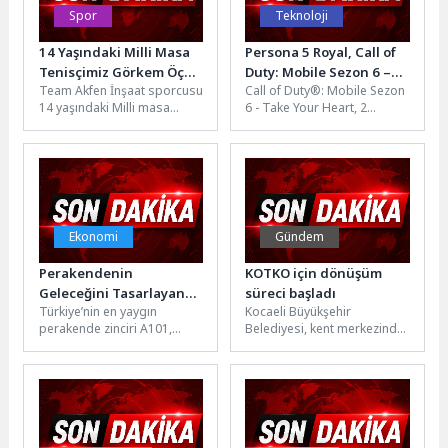
Spor
Teknoloji
14 Yaşındaki Milli Masa
Persona 5 Royal, Call of
Tenisçimiz Görkem Öçal
Duty: Mobile Sezon 6 –
Team Akfen İnşaat sporcusu
Call of Duty®: Mobile Sezon
Avrupa Şampiyonu Oldu
“Take Your Heart” ile
14 yaşındaki Milli masa
6 - Take Your Heart, 2
Savaş Alanına Sızıyor
tenisçimiz Görkem Öçal,
Temmuz itibarıyla kapılarını
Portekiz’de
açtı....
düzenlenen Yıldızlar ve
Gençler Avrupa Masa...
Ekonomi
Gündem
Perakendenin
KOTKO için dönüşüm
Geleceğini Tasarlayan
süreci başladı
Türkiye’nin en yaygın
Kocaeli Büyükşehir
Girişimler A101’de
perakende zinciri A101,
Belediyesi, kent merkezinde
Buluşuyor
perakende dünyasında iz
yıllardır çözüm bekleyen
bırakacak
önemli bir sorunu daha
startup’ları “Girişim
çözüme kavuşturuyor. Bu...
101” programı kapsamında
bir araya...