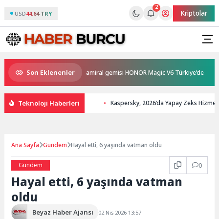
2
Kriptolar
USD
44.64 TRY
Son Eklenenler
nce ve en güçlü katlanabilir amiral gemisi HONOR Magic V6 Türkiye’de
Teknoloji Haberleri
Kaspersky, 2026’da Yapay Zeks Hizmeti G
Ana Sayfa
Gündem
Hayal etti, 6 yaşında vatman oldu
Gündem
0
Hayal etti, 6 yaşında vatman
oldu
Beyaz Haber Ajansı
02 Nis 2026 13:57