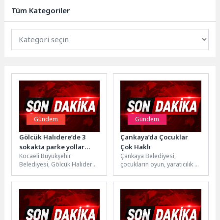
sonucu meydana gelen sel...
Tüm Kategoriler
Gündem
Gündem
Gölcük Halıdere’de 3
Çankaya’da Çocuklar
sokakta parke yollar
Çok Haklı
Kocaeli Büyükşehir
Çankaya Belediyesi,
yenilendi
Belediyesi, Gölcük Halıdere
çocukların oyun, yaratıcılık ve
Mahallesi’nde yürüttüğü
sosyal etkileşim haklarını
üstyapı çalışmalarıyla
desteklemek amacıyla yaz
vatandaşların günlük
boyunca farklı parklarda...
yaşamını kolaylaştırmaya
devam ediyor....