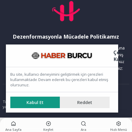
Dezenformasyonla Mücadele Politikamız
Yayınlanan haberler doğruluk ilkesi gözetilerek hazırlanır. Buna
Çerez
rağmen bazı içeriklerde eksik, hatalı veya güncelliğini yitirmiş
Kullanı
bilgiler bulunabilir.Yanlış veya yanıltıcı olduğunu düşündüğünüz
haberleri aşağıdaki iletişim kanallarından bize bildirebilirsiniz:
Bu site, kullanıcı deneyimini geliştirmek için çerezleri
kullanmaktadır. Devam ederek bu çerezleri kabul etmiş
olursunuz.
Ana Sayfa
Tüm hakları saklıdır. Sitede yer alan içerikler izinsiz kopyalanamaz,
Kabul Et
Reddet
yayımlanamaz ve kullanılamaz.
Ana Sayfa
Keşfet
Ara
Hızlı Menü