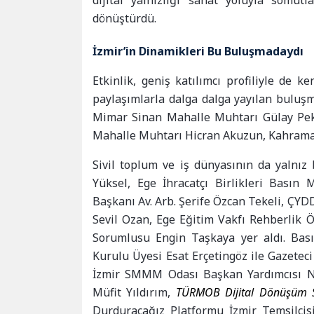
dijital yalnızlığı sanat yoluyla somutl
dönüştürdü.
İzmir’in Dinamikleri Bu Buluşmadaydı
Etkinlik, geniş katılımcı profiliyle de
paylaşımlarla dalga dalga yayılan bulu
Mimar Sinan Mahalle Muhtarı Gülay Pek
Mahalle Muhtarı Hicran Akuzun, Kahraman
Sivil toplum ve iş dünyasının da yalnız
Yüksel, Ege İhracatçı Birlikleri Basın
Başkanı Av. Arb. Şerife Özcan Tekeli, ÇYD
Sevil Ozan, Ege Eğitim Vakfı Rehberlik 
Sorumlusu Engin Taşkaya yer aldı. Bası
Kurulu Üyesi Esat Erçetingöz ile Gazeteci 
İzmir SMMM Odası Başkan Yardımcısı N
Müfit Yıldırım,
TÜRMOB Dijital Dönüşüm Sü
Durduracağız Platformu İzmir Temsilcis