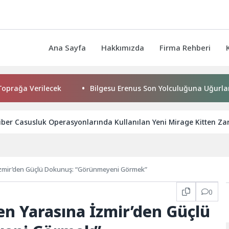
Ana Sayfa
Hakkımızda
Firma Rehberi
erilecek
Bilgesu Erenus Son Yolculuğuna Uğurlandı
iber Casusluk Operasyonlarında Kullanılan Yeni Mirage Kitten Zara
İzmir’den Güçlü Dokunuş: “Görünmeyeni Görmek”
0
n Yarasına İzmir’den Güçlü