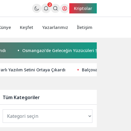
2
Kriptolar
Künye
Keşfet
Yazarlarımız
İletişim
Osmangazi’de Geleceğin Yüzücüleri Sertifikalarını Aldı
U
rlı Yazılım Setini Ortaya Çıkardı
Balçova Belediyesi’nden
Tüm Kategoriler