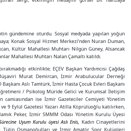
aştıran sergi, etkinliğin mesajını görsel bir hafızaya
 kentin gündemine oturdu. Sosyal medyada yapılan yoğun
şmaya; Konak Sosyal Hizmet Merkezi’nden Nuran Duman,
can, Kültür Mahallesi Muhtarı Nilgün Güney, Alsancak
lar Mahallesi Muhtarı Nalan Çamaltı katıldı.
 bırakmadığı etkinlikte; EÇEV Başkan Yardımcısı Çağdaş
 Müşaviri Murat Demircan, İzmir Arabulucular Derneği
D Başkanı Aslı Tamtürk, İzmir Hasta Çocuk Evleri Başkanı
Öğretmeni / Psikolog Müride Gelici ve Kurumsal İletişim
n camiasından ise İzmir Gazeteciler Cemiyeti Yönetim
ve 9 Eylül Gazetesi Yazarı Atilla Köprülüoğlu katılırken,
amık Peker, İzmir SMMM Odası Yönetim Kurulu Üyesi
recine Uyum Kurulu üyesi Aslı Enis,
Kadın Cinayetlerini
i Tülin Osmanoğulları ve İzmir Amatör Spor Kulüpleri