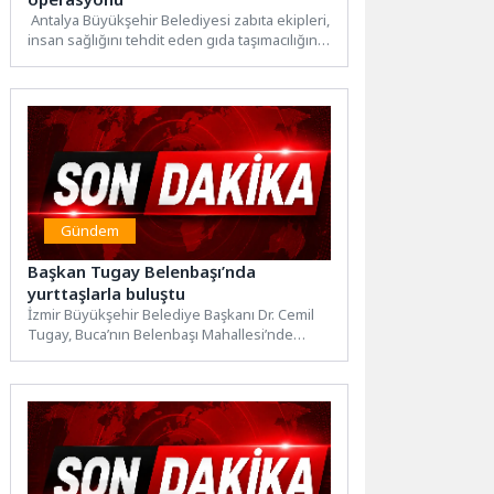
Antalya Büyükşehir Belediyesi zabıta ekipleri,
insan sağlığını tehdit eden gıda taşımacılığına
karşı denetimlerini sıkı bir...
Gündem
Başkan Tugay Belenbaşı’nda
yurttaşlarla buluştu
İzmir Büyükşehir Belediye Başkanı Dr. Cemil
Tugay, Buca’nın Belenbaşı Mahallesi’nde
vatandaşlarla bir araya gelerek bölgenin...