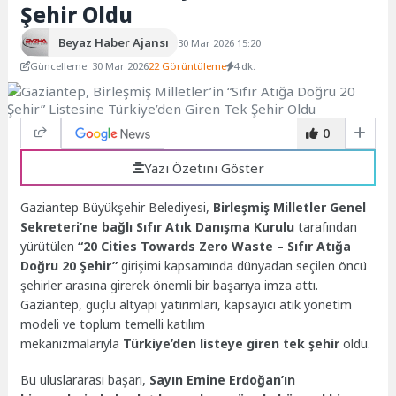
Şehir Oldu
Beyaz Haber Ajansı
30 Mar 2026 15:20
Güncelleme: 30 Mar 2026
22 Görüntüleme
4 dk.
0
Yazı Özetini Göster
Gaziantep Büyükşehir Belediyesi,
Birleşmiş Milletler Genel
Sekreteri’ne bağlı Sıfır Atık Danışma Kurulu
tarafından
yürütülen
“20 Cities Towards Zero Waste – Sıfır Atığa
Doğru 20 Şehir”
girişimi kapsamında dünyadan seçilen öncü
şehirler arasına girerek önemli bir başarıya imza attı.
Gaziantep, güçlü altyapı yatırımları, kapsayıcı atık yönetim
modeli ve toplum temelli katılım
mekanizmalarıyla
Türkiye’den listeye giren tek şehir
oldu.
Bu uluslararası başarı,
Sayın Emine Erdoğan’ın