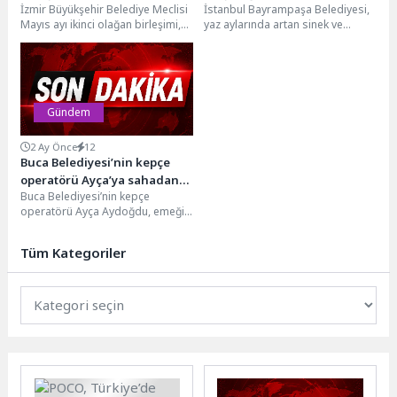
İzmir Büyükşehir Belediye Meclisi
İstanbul Bayrampaşa Belediyesi,
Mayıs ayı ikinci olağan birleşimi,
yaz aylarında artan sinek ve
yeterli çoğunluk sağlanamadığı
haşere sorununa karşı ilçe
için 15 Mayıs...
genelinde ilaçlama çalışması...
Gündem
2 Ay Önce
12
Buca Belediyesi’nin kepçe
operatörü Ayça’ya sahadan
Buca Belediyesi’nin kepçe
tam not
operatörü Ayça Aydoğdu, emeği
ve kararlılığıyla sahada fark
yaratıyor. Hikâyesiyle kadınlara
Tüm Kategoriler
cesaret...