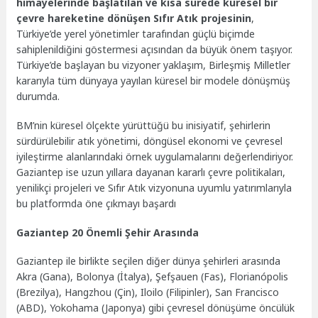
himayelerinde başlatılan ve kısa sürede küresel bir
çevre hareketine dönüşen Sıfır Atık projesinin
,
Türkiye’de yerel yönetimler tarafından güçlü biçimde
sahiplenildiğini göstermesi açısından da büyük önem taşıyor.
Türkiye’de başlayan bu vizyoner yaklaşım, Birleşmiş Milletler
kararıyla tüm dünyaya yayılan küresel bir modele dönüşmüş
durumda.
BM’nin küresel ölçekte yürüttüğü bu inisiyatif, şehirlerin
sürdürülebilir atık yönetimi, döngüsel ekonomi ve çevresel
iyileştirme alanlarındaki örnek uygulamalarını değerlendiriyor.
Gaziantep ise uzun yıllara dayanan kararlı çevre politikaları,
yenilikçi projeleri ve Sıfır Atık vizyonuna uyumlu yatırımlarıyla
bu platformda öne çıkmayı başardı
Gaziantep 20 Önemli Şehir Arasında
Gaziantep ile birlikte seçilen diğer dünya şehirleri arasında
Akra (Gana), Bolonya (İtalya), Şefşauen (Fas), Florianópolis
(Brezilya), Hangzhou (Çin), Iloilo (Filipinler), San Francisco
(ABD), Yokohama (Japonya) gibi çevresel dönüşüme öncülük