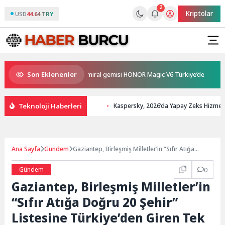
2
Kriptolar
USD
44.64 TRY
Son Eklenenler
 ve en güçlü katlanabilir amiral gemisi HONOR Magic V6 Türkiye’de
Be
Teknoloji Haberleri
Kaspersky, 2026’da Yapay Zeks Hizmeti G
Ana Sayfa
Gündem
Gaziantep, Birleşmiş Milletler’in “Sıfır Atığa
Doğru 20 Şehir” Listesine Türkiye’den Giren Tek
Şehir Oldu
Gündem
0
Gaziantep, Birleşmiş Milletler’in
“Sıfır Atığa Doğru 20 Şehir”
Listesine Türkiye’den Giren Tek