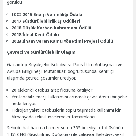
görüldü:
ICCI 2015 Enerji Verimliliği Ödülü
2017 Sürdürülebilirlik İş Ödülleri
2018 Düşük Karbon Kahramanı Ödülü
2018 İdeal Kent Ödülü
2023 İlham Veren Kamu Yönetimi Projesi Ödülü
Çevreci ve Sürdürülebilir Ulaşım
Gaziantep Büyükşehir Belediyesi, Paris İklim Antlaşması ve
Avrupa Birliği Yeşil Mutabakatı doğrultusunda, şehir içi
ulaşımda çevreci çözümler üretiyor.
20 elektrikli otobüs araç filosuna katılıyor.
Yenilenebilir enerji kullanımını artırarak çevre dostu bir şehir
hedefleniyor.
Hidrojen yakıtlı otobüslerin toplu taşımada kullanımı için
Almanya’da teknik incelemeler tamamlandı.
Şehirde hali hazırda hizmet veren 355 belediye otobüsünün
145’i CNG (Sıkıştırılmış Doğalgaz) ile çalışıyor. Belediye, yeşil