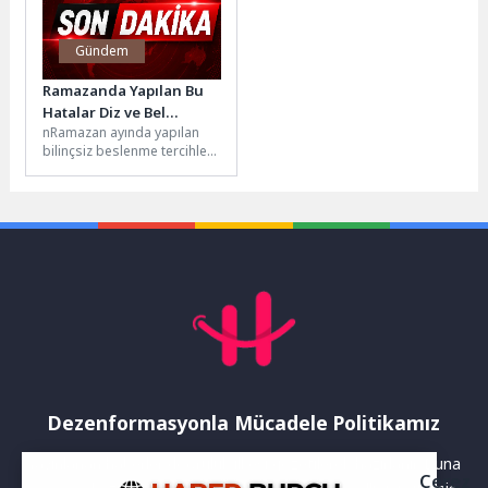
Gündem
Ramazanda Yapılan Bu
Hatalar Diz ve Bel
nRamazan ayında yapılan
Ağrısını Artırıyor !
bilinçsiz beslenme tercihleri,
yalnızca mideyi değil, diz ve
omurga sağlığını da tehdit...
Dezenformasyonla Mücadele Politikamız
Yayınlanan haberler doğruluk ilkesi gözetilerek hazırlanır. Buna
Çerez