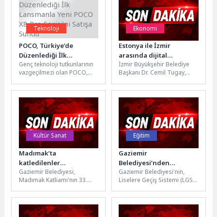
Teknoloji
Ekonomi
POCO, Türkiye’de
Estonya ile İzmir
Düzenlediği İlk
arasında dijital
Genç teknoloji tutkunlarının
İzmir Büyükşehir Belediye
Lansmanla Yeni POCO X8
dönüşüm ve iş birliği
vazgeçilmezi olan POCO,
Başkanı Dr. Cemil Tugay,
Pro Serisi’ni Satışa
köprüsü
İstanbul'da düzenlediği ilk
Estonya’nın Ankara
Sundu
lansmanla yeni özelliklerle
Büyükelçisi Väino Reinart ve
donatılan POCO X8...
Estonya’nın İzmir...
Kültür Sanat
Eğitim
Madımak’ta
Gaziemir
katledilenler
Belediyesi’nden
Gaziemir Belediyesi,
Gaziemir Belediyesi'nin,
Gaziemir’de türkülerle
öğrencilere ücretsiz
Madımak Katliamı'nın 33.
Liselere Geçiş Sistemi (LGS)
anıldı
tercih danışmanlığı
yılında düzenlediği "Üç
kapsamında lise tercihi
desteği
Ozanın Dilinden; Türkülerle
yapacak öğrencilere yönelik
Var Olmak" konseriyle,
ücretsiz olarak düzenlediği...
katliamda...