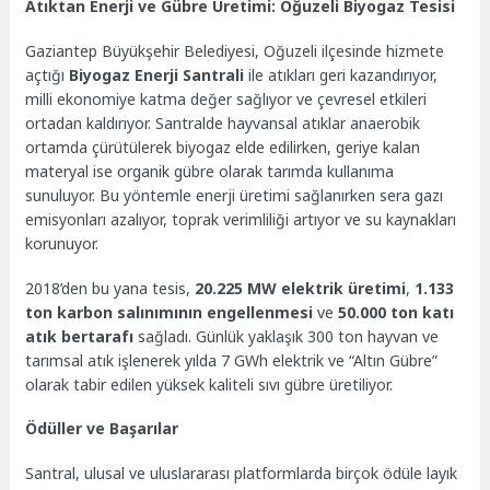
Atıktan Enerji ve Gübre Üretimi: Oğuzeli Biyogaz Tesisi
Gaziantep Büyükşehir Belediyesi, Oğuzeli ilçesinde hizmete
açtığı
Biyogaz Enerji Santrali
ile atıkları geri kazandırıyor,
milli ekonomiye katma değer sağlıyor ve çevresel etkileri
ortadan kaldırıyor. Santralde hayvansal atıklar anaerobik
ortamda çürütülerek biyogaz elde edilirken, geriye kalan
materyal ise organik gübre olarak tarımda kullanıma
sunuluyor. Bu yöntemle enerji üretimi sağlanırken sera gazı
emisyonları azalıyor, toprak verimliliği artıyor ve su kaynakları
korunuyor.
2018’den bu yana tesis,
20.225 MW elektrik üretimi
,
1.133
ton karbon salınımının engellenmesi
ve
50.000 ton katı
atık bertarafı
sağladı. Günlük yaklaşık 300 ton hayvan ve
tarımsal atık işlenerek yılda 7 GWh elektrik ve “Altın Gübre”
olarak tabir edilen yüksek kaliteli sıvı gübre üretiliyor.
Ödüller ve Başarılar
Santral, ulusal ve uluslararası platformlarda birçok ödüle layık