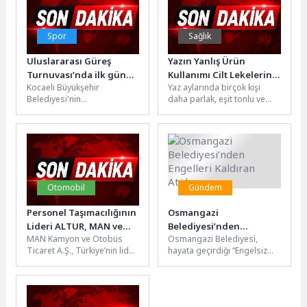
Spor
Sağlık
Uluslararası Güreş
Yazın Yanlış Ürün
Turnuvası’nda ilk gün
Kullanımı Cilt Lekelerini
Kocaeli Büyükşehir
Yaz aylarında birçok kişi
tamamlandı
Tetikleyebilir
Belediyesi'nin
daha parlak, eşit tonlu ve
gerçekleştirdiği Hasan
lekesiz bir cilt görünümü
Gemici-Gazanfer Bilge
elde etmek...
Uluslararası Serbest ve
Grekoromen Güreş
Turnuvası’nda 24 ülkeden...
Otomobil
Gündem
Personel Taşımacılığının
Osmangazi
Lideri ALTUR, MAN ve
Belediyesi’nden
MAN Kamyon ve Otobüs
Osmangazi Belediyesi,
NEOPLAN ile Filosunu
Engelleri Kaldıran Atölye
Ticaret A.Ş., Türkiye’nin lider
hayata geçirdiği “Engelsiz
Güçlendirdi
personel servis taşımacılığı
Yaşam Atölyesi” ile engelli
şirketlerinden ALTUR Turizm
bireylerin üretim süreçlerine
ile...
katılmasını ve istihdama...